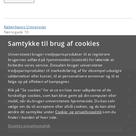
Københavns Universitet
Nørregade 10
1165 København K
Samtykke til brug af cookies
Kontakt:
Videreuddannelse og Livslang Læring
Universitetet bruger tredjepartsprodukter til at registrere
lifelonglearning
@
adm
.
ku
.
dk
brugernes adfærd på hjemmesiden (statistik) for løbende at
forbedre vores service. Desuden bruger universitetet
tredjepartsprodukter til markedsføring af for eksempel udvalgte
KØBENHAVNS UNIVERSITET
uddannelser eller kurser, til at personalisere annoncer og til at
følge op på effekten af kampagner.
KONTAKT
Klik på "Se cookies" for at se en liste over udbyderne af de
forskellige cookies, som kan blive gemt på din computer eller
mobil, når du bruger universitetets hjemmeside. Du kan selv
SERVICES
vælge om du vil acceptere eller afslå cookies, og du kan altid
ændre dit samtykke under
Cookie- og privatlivspolitik
som du
FOR STUDERENDE OG ANSATTE
finder i bunden af hver side.
Googles privatlivspolitik
JOB OG KARRIERE