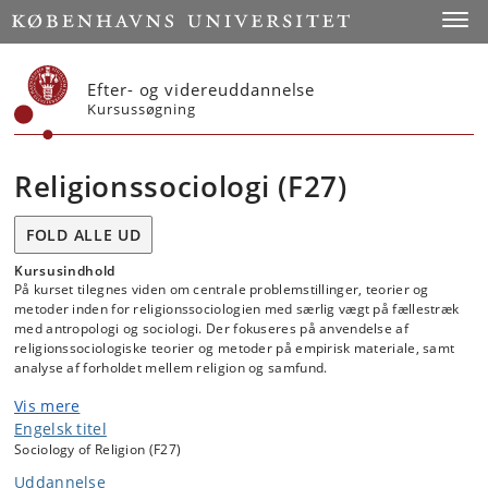
Start
Toggl
Efter- og videreuddannelse
Kursussøgning
Religionssociologi (F27)
FOLD ALLE UD
Kursusindhold
På kurset tilegnes viden om centrale problemstillinger, teorier og
metoder inden for religionssociologien med særlig vægt på fællestræk
med antropologi og sociologi. Der fokuseres på anvendelse af
religionssociologiske teorier og metoder på empirisk materiale, samt
analyse af forholdet mellem religion og samfund.
Vis mere
Engelsk titel
OBS: Religionssociologi samundervises med kurset
"religionssociologi - teori og metode" (fra kandidatdelen af
Sociology of Religion (F27)
sidefaget i religion, 2019-ordningen)
i foråret 2027.
Uddannelse