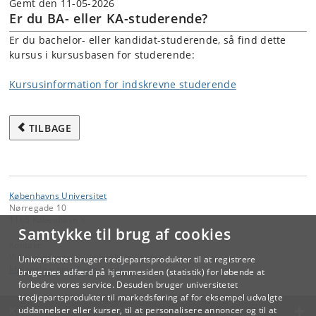
Gemt den 11-05-2026
Er du BA- eller KA-studerende?
Er du bachelor- eller kandidat-studerende, så find dette
kursus i kursusbasen for studerende:
Kursusinformation for indskrevne studerende
TILBAGE
Københavns Universitet
Nørregade 10
1165 København K
Samtykke til brug af cookies
Kontakt:
Videreuddannelse og Livslang Læring
Universitetet bruger tredjepartsprodukter til at registrere
lifelonglearning
@
adm
.
ku
.
dk
brugernes adfærd på hjemmesiden (statistik) for løbende at
forbedre vores service. Desuden bruger universitetet
tredjepartsprodukter til markedsføring af for eksempel udvalgte
KØBENHAVNS UNIVERSITET
uddannelser eller kurser, til at personalisere annoncer og til at