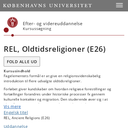
Start
Toggl
Efter- og videreuddannelse
Kursussøgning
REL, Oldtidsreligioner (E26)
FOLD ALLE UD
Kursusindhold
Fagelementets formål er at give en religionsvidenskabelig
introduktion til flere udvalgte oldtidsreligioner.
Forløbet giver kundskaber om hvordan religiøse forestillinger og
fortællinger forandres under historiske processer fx gennem
kulturelle kontakter og migration. Den studerende øver sig i at
identificere sammenhænge over lange tidsperioder og store
Vis mere
geografiske områder. Desuden styrker fagelementet den studerendes
Engelsk titel
evne til at kritisk analysere historiske tekster (herunder myter og
REL, Ancient Religions (E26)
historiske fortællinger), visuelt materiale, arkæologiske fund og andre
relevante kilder.
Uddannelse