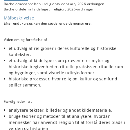
Bacheloruddannelsen i religionsvidenskab, 2026-ordningen
I forløbet studeres hvordan centrale religiøse tanker og praksisformer
Bachelordelen af sidefaget i religion, 2026-ordningen
er repræsenterede i bestemte historiske miljøer. I fagelementet
undersøges, hvordan mennesker i fjerne tider forestillede sig kosmos,
Målbeskrivelse
guder, dæmoner, deres forhold til naturen og indbyrdes menneskelige
Efter endt kursus kan den studerende demonstrere:
hierarkier, samt hvordan de forstod deres relationer til andre
folkegrupper og etniciteter.
Viden om og forståelse af
et udvalg af religioner i deres kulturelle og historiske
kontekster.
et udvalg af kildetyper som præsenterer myter og
historiske begivenheder, rituelle praksisser, rituelle rum
og bygninger, samt visuelle udtryksformer.
historiske processer, hvor religion, kultur og samfund
spiller sammen.
Færdigheder i at
analysere tekster, billeder og andet kildemateriale.
bruge teorier og metoder til at analysere, hvordan
mennesker har anvendt religion til at forstå deres plads i
verden og historien.