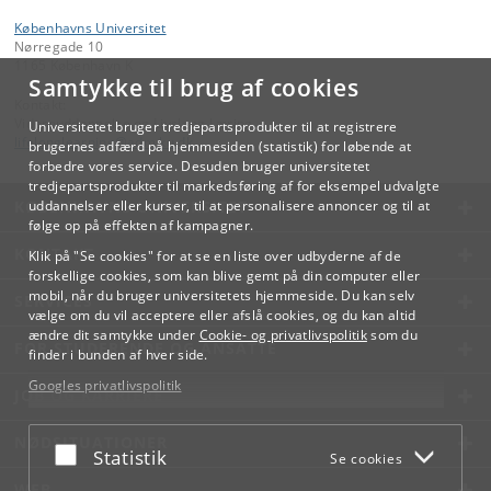
Københavns Universitet
Nørregade 10
1165 København K
Samtykke til brug af cookies
Kontakt:
Videreuddannelse og Livslang Læring
Universitetet bruger tredjepartsprodukter til at registrere
lifelonglearning
@
adm
.
ku
.
dk
brugernes adfærd på hjemmesiden (statistik) for løbende at
forbedre vores service. Desuden bruger universitetet
tredjepartsprodukter til markedsføring af for eksempel udvalgte
KØBENHAVNS UNIVERSITET
uddannelser eller kurser, til at personalisere annoncer og til at
følge op på effekten af kampagner.
KONTAKT
Klik på "Se cookies" for at se en liste over udbyderne af de
forskellige cookies, som kan blive gemt på din computer eller
mobil, når du bruger universitetets hjemmeside. Du kan selv
SERVICES
vælge om du vil acceptere eller afslå cookies, og du kan altid
ændre dit samtykke under
Cookie- og privatlivspolitik
som du
FOR STUDERENDE OG ANSATTE
finder i bunden af hver side.
Googles privatlivspolitik
JOB OG KARRIERE
NØDSITUATIONER
Acceptér eller afslå
Statistik
Se cookies
WEB