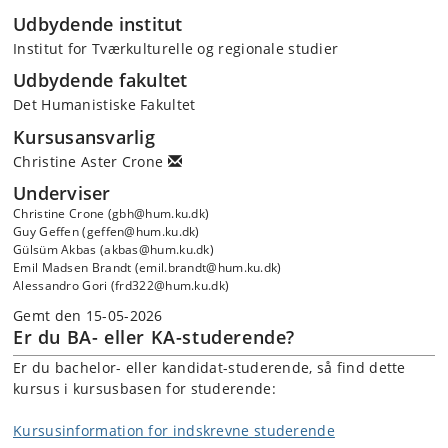
Udbydende institut
Institut for Tværkulturelle og regionale studier
Udbydende fakultet
Det Humanistiske Fakultet
Kursusansvarlig
Christine Aster Crone
Underviser
Christine Crone (gbh@hum.ku.dk)
Guy Geffen (geffen@hum.ku.dk)
Gülsüm Akbas (akbas@hum.ku.dk)
Emil Madsen Brandt (emil.brandt@hum.ku.dk)
Alessandro Gori (frd322@hum.ku.dk)
Gemt den 15-05-2026
Er du BA- eller KA-studerende?
Er du bachelor- eller kandidat-studerende, så find dette
kursus i kursusbasen for studerende:
Kursusinformation for indskrevne studerende