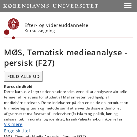
Start
Toggl
Efter- og videreuddannelse
Kursussøgning
MØS, Tematisk medieanalyse -
persisk (F27)
FOLD ALLE UD
Kursusindhold
Dette kursus vil styrke den studerendes evne til at analysere aktuelle
temaer af relevans for studiet af Mellemøsten ved hjælp af
mediebårne tekster. Dette indebærer på den ene side en introduktion
til mediefaglig teori og metode samt at anvende disse indenfor et
afgrænset tema fastsat af underviser (fx islam og politik, køn og
seksualitet, mindretal og identitet, Israel/Palæstina-konflikten eller
Vis mere
lignende); og, efterfølgende, selvstændigt at analysere et selvvalgt
materiale fra et eller flere medier på det studerede sprog indenfor et
Engelsk titel
valgfrit tema. Således specialiserer den studerende sig i reflekteret
MØS, Thematic Media Analysis - Persian (F27)