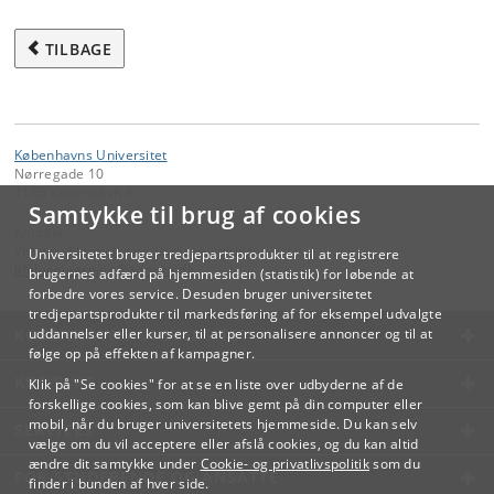
TILBAGE
Københavns Universitet
Nørregade 10
1165 København K
Samtykke til brug af cookies
Kontakt:
Videreuddannelse og Livslang Læring
Universitetet bruger tredjepartsprodukter til at registrere
lifelonglearning
@
adm
.
ku
.
dk
brugernes adfærd på hjemmesiden (statistik) for løbende at
forbedre vores service. Desuden bruger universitetet
tredjepartsprodukter til markedsføring af for eksempel udvalgte
KØBENHAVNS UNIVERSITET
uddannelser eller kurser, til at personalisere annoncer og til at
følge op på effekten af kampagner.
KONTAKT
Klik på "Se cookies" for at se en liste over udbyderne af de
forskellige cookies, som kan blive gemt på din computer eller
mobil, når du bruger universitetets hjemmeside. Du kan selv
SERVICES
vælge om du vil acceptere eller afslå cookies, og du kan altid
ændre dit samtykke under
Cookie- og privatlivspolitik
som du
FOR STUDERENDE OG ANSATTE
finder i bunden af hver side.