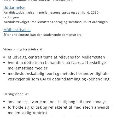
og kritisk brug af teorier og i metodisk arbejde med relevante
Uddannelse
kildematerialer.
Kandidatuddannelsen i mellemøstens sprog og samfund, 2026-
Undervisningen er struktureret omkring studiet af hhv. mediefaglig
ordningen
teori og metode og af det aktuelle tema; og omkring den studerendes
Kandidattilvalget i mellemøstens sprog og samfund, 2019-ordningen
indhentning og analyse af et kildemateriale på det studerede sprog.
Målbeskrivelse
Målet med kurset er at den studerende lærer at afgrænse et emne; at
placere emnet i en samfundsmæssig eller geopolitisk kontekst; at
Efter endt kursus kan den studerende demonstrere:
anvende medieteoretiske begreber i analyse af dette emne; og at
demonstrere en medieanalyse igennem et selvvalgt, afgrænset
materiale.
Viden om og forståelse af
et udvalgt, centralt tema af relevans for Mellemøsten
hvordan dette tema behandles på tværs af forskellige
mellemøstlige medier
medievidenskabelig teori og metode, herunder digitale
værktøjer så som GAI til dataindsamling og -behandling.
Færdigheder i at
anvende relevante metodiske tilgange til medieanalyse
forholde sig kritisk og reflekteret til medieteori anvendt i
mellemøstlig kontekst