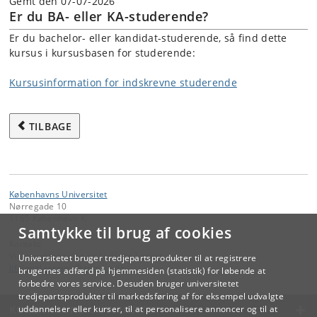
Gemt den 07-07-2026
Er du BA- eller KA-studerende?
Er du bachelor- eller kandidat-studerende, så find dette
kursus i kursusbasen for studerende:
Kursusinformation for indskrevne studerende
TILBAGE
Københavns Universitet
Nørregade 10
1165 København K
Samtykke til brug af cookies
Kontakt:
Videreuddannelse og Livslang Læring
Universitetet bruger tredjepartsprodukter til at registrere
lifelonglearning
@
adm
.
ku
.
dk
brugernes adfærd på hjemmesiden (statistik) for løbende at
forbedre vores service. Desuden bruger universitetet
tredjepartsprodukter til markedsføring af for eksempel udvalgte
KØBENHAVNS UNIVERSITET
uddannelser eller kurser, til at personalisere annoncer og til at