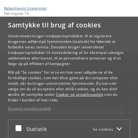
Københavns Universitet
Nørregade 10
1165 København K
Samtykke til brug af cookies
Kontakt:
Videreuddannelse og Livslang Læring
Universitetet bruger tredjepartsprodukter til at registrere
lifelonglearning
@
adm
.
ku
.
dk
brugernes adfærd på hjemmesiden (statistik) for løbende at
forbedre vores service. Desuden bruger universitetet
tredjepartsprodukter til markedsføring af for eksempel udvalgte
KØBENHAVNS UNIVERSITET
uddannelser eller kurser, til at personalisere annoncer og til at
følge op på effekten af kampagner.
KONTAKT
Klik på "Se cookies" for at se en liste over udbyderne af de
forskellige cookies, som kan blive gemt på din computer eller
mobil, når du bruger universitetets hjemmeside. Du kan selv
SERVICES
vælge om du vil acceptere eller afslå cookies, og du kan altid
ændre dit samtykke under
Cookie- og privatlivspolitik
som du
FOR STUDERENDE OG ANSATTE
finder i bunden af hver side.
Googles privatlivspolitik
JOB OG KARRIERE
NØDSITUATIONER
Acceptér eller afslå
Statistik
Se cookies
WEB