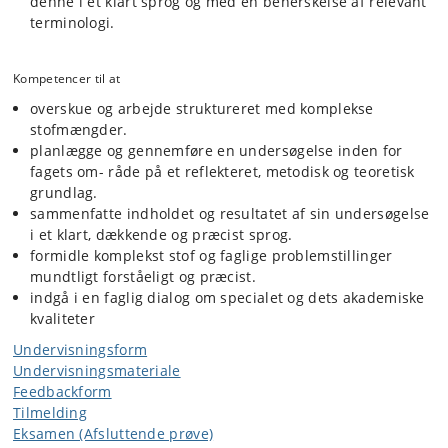
denne i et klart sprog og med en beherskelse af relevant
terminologi.
Kompetencer til at
overskue og arbejde struktureret med komplekse
stofmængder.
planlægge og gennemføre en undersøgelse inden for
fagets om- råde på et reflekteret, metodisk og teoretisk
grundlag.
sammenfatte indholdet og resultatet af sin undersøgelse
i et klart, dækkende og præcist sprog.
formidle komplekst stof og faglige problemstillinger
mundtligt forståeligt og præcist.
indgå i en faglig dialog om specialet og dets akademiske
kvaliteter
Undervisningsform
Undervisningsmateriale
Feedbackform
Tilmelding
Eksamen (Afsluttende prøve)