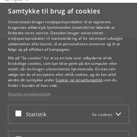
1165 København K
Samtykke til brug af cookies
Kontakt:
Videreuddannelse og Livslang Læring
Universitetet bruger tredjepartsprodukter til at registrere
lifelonglearning
@
adm
.
ku
.
dk
brugernes adfærd på hjemmesiden (statistik) for løbende at
forbedre vores service. Desuden bruger universitetet
tredjepartsprodukter til markedsføring af for eksempel udvalgte
KØBENHAVNS UNIVERSITET
uddannelser eller kurser, til at personalisere annoncer og til at
følge op på effekten af kampagner.
KONTAKT
Klik på "Se cookies" for at se en liste over udbyderne af de
forskellige cookies, som kan blive gemt på din computer eller
mobil, når du bruger universitetets hjemmeside. Du kan selv
SERVICES
vælge om du vil acceptere eller afslå cookies, og du kan altid
ændre dit samtykke under
Cookie- og privatlivspolitik
som du
FOR STUDERENDE OG ANSATTE
finder i bunden af hver side.
Googles privatlivspolitik
JOB OG KARRIERE
NØDSITUATIONER
Acceptér eller afslå
Statistik
Se cookies
WEB
MØD KU PÅ