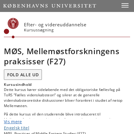
Start
Toggl
Efter- og videreuddannelse
Kursussøgning
MØS, Mellemøstforskningens
praksisser (F27)
FOLD ALLE UD
Kursusindhold
Dette kursus kører sideløbende med det obligatoriske fællesfag på
ToRS ”Fælles videnskabsteori” og sikrer at de generelle
videnskabsteoretiske diskussioner bliver forankret i studiet af netop
Mellemøsten.
På dette kursus vil den studerende blive introduceret til
Mellemøstforskningens historiske faser og tilsvarende paradigmer:
Vis mere
fra orientalistikken til orientalisme-kritikken og kritikken af kritikken til
Engelsk titel
post-kolonialisme og feministisk teori. Men fokus vil være på
MØS, Practices of Middle Eastern Studies (F27)