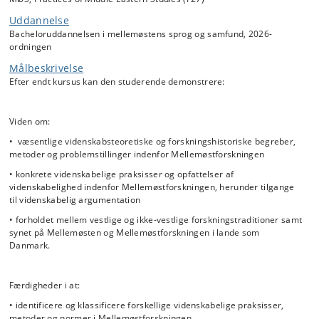
forskningspraksisser og centrale metodiske tilgange i studiet af
Mellemøsten. Eksempler på dette kunne være alt fra filologisk og
Uddannelse
hermeneutisk metode til religionshistorisk metode og videre til
Bacheloruddannelsen i mellemøstens sprog og samfund, 2026-
etnografisk, sociologisk, socialhistorisk og politisk analytisk metode.
ordningen
Fælles for disse praksisser vil være at de historisk – og i dag – bliver
Målbeskrivelse
anvendt i studiet af Mellemøsten og fokus i undervisningen vil være
hvordan
de er blevet/bliver anvendt.
Efter endt kursus kan den studerende demonstrere:
Specifikt træner kurset de studerende i at identificere videnskabelige
praksisser igennem læsning af eksemplarisk sekundærlitteratur, der
Viden om:
repræsenterer forskellige faser af og tilgange til studiet af
Mellemøsten. Formålet er at ”afmystificerer” akademiske tekster så
• væsentlige videnskabsteoretiske og forskningshistoriske begreber,
de studerende ikke blot kan læse og forstå dem, men også kan sætte
metoder og problemstillinger indenfor Mellemøstforskningen
dem i faghistorisk kontekst.
• konkrete videnskabelige praksisser og opfattelser af
videnskabelighed indenfor Mellemøstforskningen, herunder tilgange
til videnskabelig argumentation
• forholdet mellem vestlige og ikke-vestlige forskningstraditioner samt
synet på Mellemøsten og Mellemøstforskningen i lande som
Danmark.
Færdigheder i at:
• identificere og klassificere forskellige videnskabelige praksisser,
metoder og normer i Mellemøstforskningen