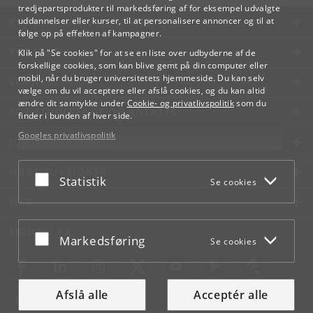
tredjepartsprodukter til markedsføring af for eksempel udvalgte
KØBENHAVNS UNIVERSITET
uddannelser eller kurser, til at personalisere annoncer og til at
følge op på effekten af kampagner.
KONTAKT
Klik på "Se cookies" for at se en liste over udbyderne af de
forskellige cookies, som kan blive gemt på din computer eller
mobil, når du bruger universitetets hjemmeside. Du kan selv
SERVICES
vælge om du vil acceptere eller afslå cookies, og du kan altid
ændre dit samtykke under
Cookie- og privatlivspolitik
som du
FOR STUDERENDE OG ANSATTE
finder i bunden af hver side.
Googles privatlivspolitik
JOB OG KARRIERE
NØDSITUATIONER
Acceptér eller afslå
Statistik
Se cookies
WEB
MØD KU PÅ
Acceptér eller afslå
Markedsføring
Se cookies
Afslå alle
Acceptér alle