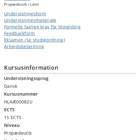
Propædeutik i Latin
indsætte latinske tekster i deres historiske og kulturelle
kontekst.
Undervisningsform
Undervisningsmateriale
Formelle faglige krav for tilmelding
Feedbackform
Eksamen (Se studieordning)
Arbejdsbelastning
Kursusinformation
Undervisningssprog
Dansk
Kursusnummer
HLAÆ00082U
ECTS
15 ECTS
Niveau
Propædeutik