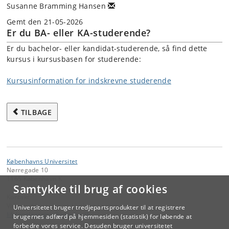
Susanne Bramming Hansen
Gemt den 21-05-2026
Er du BA- eller KA-studerende?
Er du bachelor- eller kandidat-studerende, så find dette
kursus i kursusbasen for studerende:
Kursusinformation for indskrevne studerende
TILBAGE
Københavns Universitet
Nørregade 10
1165 København K
Samtykke til brug af cookies
Kontakt:
Videreuddannelse og Livslang Læring
Universitetet bruger tredjepartsprodukter til at registrere
lifelonglearning
@
adm
.
ku
.
dk
brugernes adfærd på hjemmesiden (statistik) for løbende at
forbedre vores service. Desuden bruger universitetet