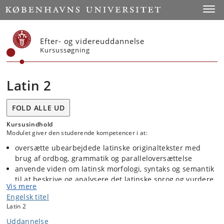
Start
Toggl
Efter- og videreuddannelse
Kursussøgning
Latin 2
FOLD ALLE UD
Kursusindhold
Modulet giver den studerende kompetencer i at:
oversætte ubearbejdede latinske originaltekster med
brug af ordbog, grammatik og paralleloversættelse
anvende viden om latinsk morfologi, syntaks og semantik
til at beskrive og analysere det latinske sprog og vurdere
Vis mere
oversættelser
Engelsk titel
udnytte sin viden om det latinske sprog til at genkende
Latin 2
og forklare fremmedord og videnskabelige fagbegreber i
Uddannelse
øvrigt