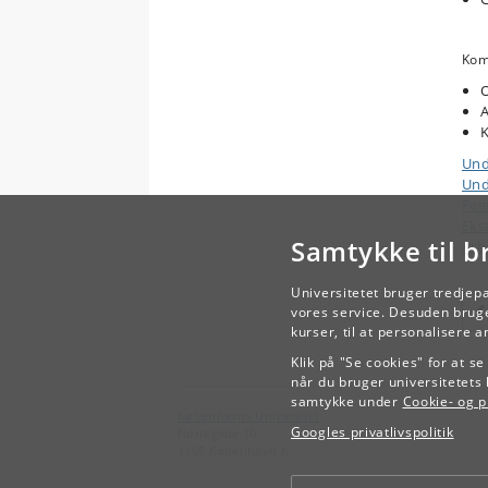
Komp
O
A
Und
Und
Fee
Eks
Samtykke til b
Arb
Universitetet bruger tredjep
vores service. Desuden bruge
kurser, til at personalisere 
Klik på "Se cookies" for at s
når du bruger universitetets 
samtykke under
Cookie- og pr
Københavns Universitet
Googles privatlivspolitik
Nørregade 10
1165 København K