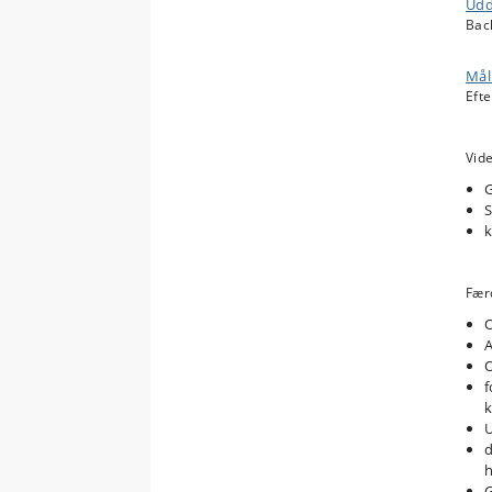
Udd
Bac
Mål
Eft
Vide
S
k
Færd
O
A
O
f
k
U
d
G