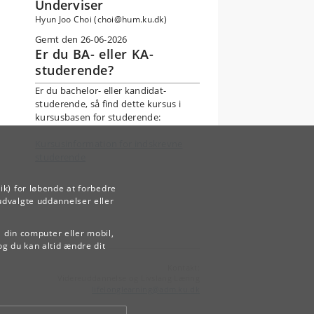
Underviser
Hyun Joo Choi (choi@hum.ku.dk)
Gemt den 26-06-2026
Er du BA- eller KA-
studerende?
Er du bachelor- eller kandidat-
studerende, så find dette kursus i
kursusbasen for studerende:
Kursusinformation for indskrevne
studerende
ik) for løbende at forbedre
udvalgte uddannelser eller
å din computer eller mobil,
og du kan altid ændre dit
Kontakt:
Videreuddannelse og Livslang Læring
lifelonglearning
@
adm
.
ku
.
dk