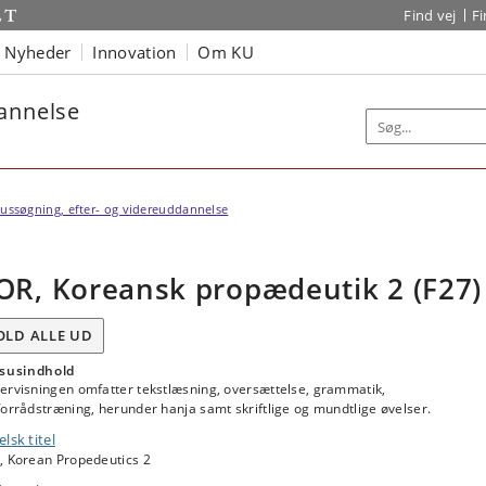
Find vej
F
Nyheder
Innovation
Om KU
dannelse
ussøgning, efter- og videreuddannelse
OR, Koreansk propædeutik 2 (F27)
OLD ALLE UD
susindhold
ervisningen omfatter tekstlæsning, oversættelse, grammatik,
orrådstræning, herunder hanja samt skriftlige og mundtlige øvelser.
lsk titel
, Korean Propedeutics 2