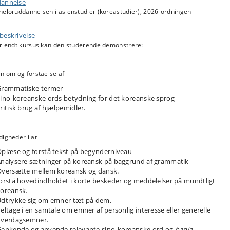
annelse
heloruddannelsen i asienstudier (koreastudier), 2026-ordningen
beskrivelse
er endt kursus kan den studerende demonstrere:
n om og forståelse af
Grammatiske termer
ino-koreanske ords betydning for det koreanske sprog
ritisk brug af hjælpemidler.
igheder i at
plæse og forstå tekst på begynderniveau
nalysere sætninger på koreansk på baggrund af grammatik
versætte mellem koreansk og dansk.
orstå hovedindholdet i korte beskeder og meddelelser på mundtligt
oreansk.
dtrykke sig om emner tæt på dem.
eltage i en samtale om emner af personlig interesse eller generelle
hverdagsemner.
enkende og anvende relevante sino-koreanske ord og
hanja.