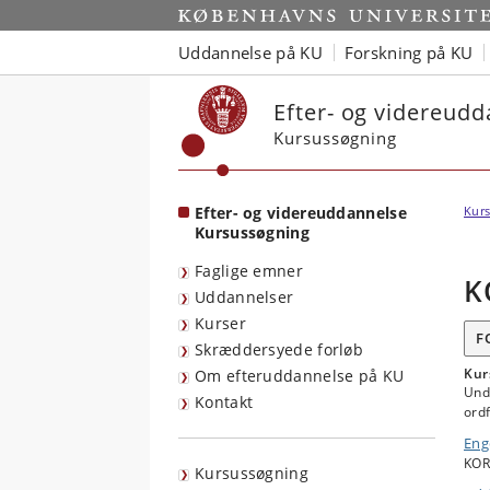
Start
Uddannelse på KU
Forskning på KU
Efter- og videreud
Kursussøgning
Efter- og videreuddannelse
Kurs
Kursussøgning
Faglige emner
K
Uddannelser
Kurser
F
Skræddersyede forløb
Kur
Om efteruddannelse på KU
Und
Kontakt
ordf
Enge
KOR
Kursussøgning