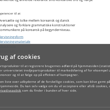
etencer til at
versætte og tolke mellem koreansk og dansk
nalysere og forklare grammatiske konstruktioner
Kommunikere på koreansk på begynderniveau.
ervisningsform
ervisningsmateriale
dbackform
amen (Løbende prøve)
rug af cookies
ejdsbelastning
artsprodukter til at registrere brugernes adfærd på hjemmesiden (statist
TILBAGE
r universitetet tredjepartsprodukter til markedsføring af for eksempel 
annoncer og til at følge op på effekten af kampagner.
e en liste over udbyderne af de forskellige cookies, som kan blive gemt p
hjemmeside. Du kan selv vælge om du vil acceptere eller afslå cookies, 
ivatlivspolitik
som du finder i bunden af hver side.