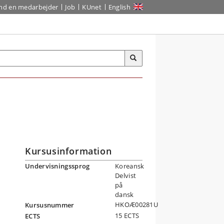
ind en medarbejder
Job
KUnet
English
Kursusinformation
Undervisningssprog
Koreansk
Delvist
på
dansk
HKOÆ00281U
Kursusnummer
15 ECTS
ECTS