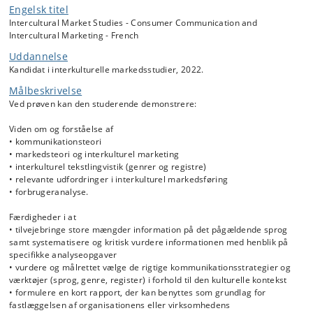
Engelsk titel
Teoretisk trækker kurset på begreber og modeller indenfor
Intercultural Market Studies - Consumer Communication and
kommunikation og kommunikationsstrategier, interkulturel
Intercultural Marketing - French
markedsføring, interkulturel tekstlingvistik, storytelling, branding og
forbrugerkommunikation.
Uddannelse
Kandidat i interkulturelle markedsstudier, 2022.
I rammen af kurset foretager de studerende fokuseret
informationssøgning, herunder ved brug af databaser med fokus på
Målbeskrivelse
brancher, markedsadfærd, forbrugeradfærd og -analyser (Passport,
Ved prøven kan den studerende demonstrere:
Global Data Explorer, Warc), og vurderer informationen kritisk med
henblik på specifikke analyseopgaver.
Viden om og forståelse af
• kommunikationsteori
• markedsteori og interkulturel marketing
• interkulturel tekstlingvistik (genrer og registre)
• relevante udfordringer i interkulturel markedsføring
• forbrugeranalyse.
Færdigheder i at
• tilvejebringe store mængder information på det pågældende sprog
samt systematisere og kritisk vurdere informationen med henblik på
specifikke analyseopgaver
• vurdere og målrettet vælge de rigtige kommunikationsstrategier og
værktøjer (sprog, genre, register) i forhold til den kulturelle kontekst
• formulere en kort rapport, der kan benyttes som grundlag for
fastlæggelsen af organisationens eller virksomhedens