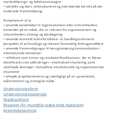
markedsførings- og ledelsesstrategier
• udtrykke sig klart, velstruktureret og overvejende korrekt på det
studerede fremmedsprog.
Kompetencer til at
• anvende kendskabet til organisationens eller virksomhedens
omverden på en måde, der er relevant for organisationers og
virksomheders strategi og planlægning
• anvende teoretisk kulturforståelse i et handlingsorienteret
perspektiv til at forudsige og skitsere forventelig forbrugeradfærd
• anvende fremmedsproget til hensigtsmæssig kommunikation i
interkulturelle kontekster
• reflektere over emner og resultater/konklusioner, der er blevet
identificeret som udfordringer i interkulturel marketing samt
udarbejde løsninger i komplekse interkulturelle og organisatoriske
situationer
• arbejde projektorienteret og tværfagligt på en systematisk,
målorienteret og strategisk måde.
Undervisningsform
Undervisningsmateriale
Feedbackform
Eksamen (Fri mundtlig prøve med materiale)
Arbejdsbelastning