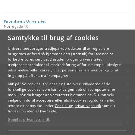
Københavns Universitet
Nørregade 10
1165 København K
Samtykke til brug af cookies
Kontakt:
Videreuddannelse og Livslang Læring
Universitetet bruger tredjepartsprodukter til at registrere
lifelonglearning
@
adm
.
ku
.
dk
brugernes adfærd på hjemmesiden (statistik) for løbende at
forbedre vores service. Desuden bruger universitetet
tredjepartsprodukter til markedsføring af for eksempel udvalgte
KØBENHAVNS UNIVERSITET
uddannelser eller kurser, til at personalisere annoncer og til at
følge op på effekten af kampagner.
KONTAKT
Klik på "Se cookies" for at se en liste over udbyderne af de
forskellige cookies, som kan blive gemt på din computer eller
mobil, når du bruger universitetets hjemmeside. Du kan selv
SERVICES
vælge om du vil acceptere eller afslå cookies, og du kan altid
ændre dit samtykke under
Cookie- og privatlivspolitik
som du
FOR STUDERENDE OG ANSATTE
finder i bunden af hver side.
Googles privatlivspolitik
JOB OG KARRIERE