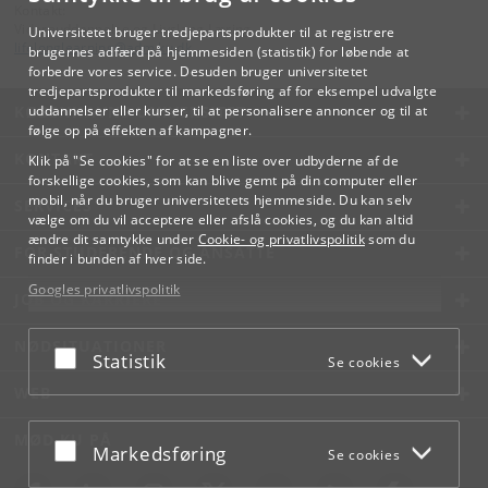
Kontakt:
Videreuddannelse og Livslang Læring
Universitetet bruger tredjepartsprodukter til at registrere
lifelonglearning
@
adm
.
ku
.
dk
brugernes adfærd på hjemmesiden (statistik) for løbende at
forbedre vores service. Desuden bruger universitetet
tredjepartsprodukter til markedsføring af for eksempel udvalgte
KØBENHAVNS UNIVERSITET
uddannelser eller kurser, til at personalisere annoncer og til at
følge op på effekten af kampagner.
KONTAKT
Klik på "Se cookies" for at se en liste over udbyderne af de
forskellige cookies, som kan blive gemt på din computer eller
mobil, når du bruger universitetets hjemmeside. Du kan selv
SERVICES
vælge om du vil acceptere eller afslå cookies, og du kan altid
ændre dit samtykke under
Cookie- og privatlivspolitik
som du
FOR STUDERENDE OG ANSATTE
finder i bunden af hver side.
Googles privatlivspolitik
JOB OG KARRIERE
NØDSITUATIONER
Acceptér eller afslå
Statistik
Se cookies
WEB
MØD KU PÅ
Acceptér eller afslå
Markedsføring
Se cookies