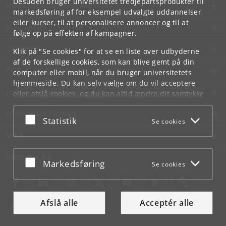
Desuden bruger universitetet tredjepartsprodukter til
KØBENHAVNS UNIVERSITET
markedsføring af for eksempel udvalgte uddannelser
eller kurser, til at personalisere annoncer og til at
KONTAKT
følge op på effekten af kampagner.
SERVICES
Klik på "Se cookies" for at se en liste over udbyderne
af de forskellige cookies, som kan blive gemt på din
FOR STUDERENDE OG ANSATTE
computer eller mobil, når du bruger universitetets
hjemmeside. Du kan selv vælge om du vil acceptere
JOB OG KARRIERE
eller afslå cookies, og du kan altid ændre dit samtykke
under
Cookie- og privatlivspolitik
som du finder i
NØDSITUATIONER
bunden af hver side.
Acceptér eller afslå
Statistik
Se cookies
Googles privatlivspolitik
WEB
MØD KU PÅ
Acceptér eller afslå
Markedsføring
Se cookies
Afslå alle
Acceptér alle