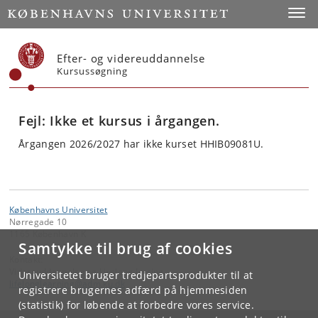
Start
Toggl
Efter- og videreuddannelse
Kursussøgning
Fejl: Ikke et kursus i årgangen.
Årgangen 2026/2027 har ikke kurset HHIB09081U.
Københavns Universitet
Nørregade 10
1165 København K
Samtykke til brug af cookies
Kontakt:
Videreuddannelse og Livslang Læring
Universitetet bruger tredjepartsprodukter til at
lifelonglearning
@
adm
.
ku
.
dk
registrere brugernes adfærd på hjemmesiden
(statistik) for løbende at forbedre vores service.