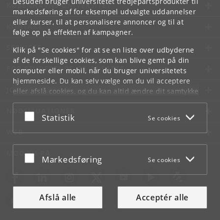
Desuden bruger universitetet tredjepartsprodukter til
KØBENHAVNS UNIVERSITET
markedsføring af for eksempel udvalgte uddannelser
eller kurser, til at personalisere annoncer og til at
KONTAKT
følge op på effekten af kampagner.
SERVICES
Klik på "Se cookies" for at se en liste over udbyderne
af de forskellige cookies, som kan blive gemt på din
FOR STUDERENDE OG ANSATTE
computer eller mobil, når du bruger universitetets
hjemmeside. Du kan selv vælge om du vil acceptere
JOB OG KARRIERE
eller afslå cookies, og du kan altid ændre dit samtykke
under
Cookie- og privatlivspolitik
som du finder i
NØDSITUATIONER
bunden af hver side.
Acceptér eller afslå
Statistik
Se cookies
Googles privatlivspolitik
WEB
MØD KU PÅ
Acceptér eller afslå
Markedsføring
Se cookies
Afslå alle
Acceptér alle