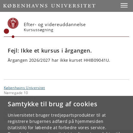
Start
Toggl
Efter- og videreuddannelse
Kursussøgning
Fejl: Ikke et kursus i årgangen.
Årgangen 2026/2027 har ikke kurset HHIB09041U.
Københavns Universitet
Nørregade 10
1165 København K
Samtykke til brug af cookies
Kontakt:
Videreuddannelse og Livslang Læring
Universitetet bruger tredjepartsprodukter til at
lifelonglearning
@
adm
.
ku
.
dk
registrere brugernes adfærd på hjemmesiden
(statistik) for løbende at forbedre vores service.