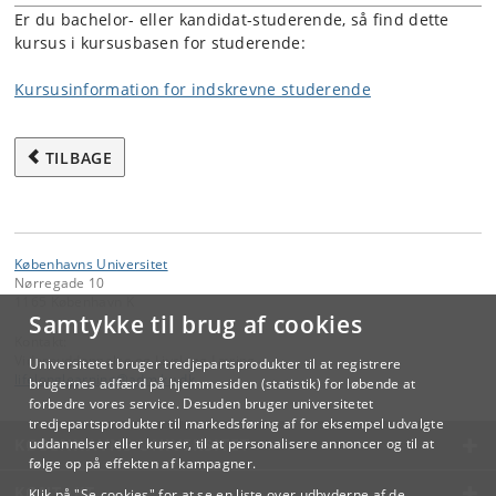
Er du bachelor- eller kandidat-studerende, så find dette
kursus i kursusbasen for studerende:
Kursusinformation for indskrevne studerende
TILBAGE
Københavns Universitet
Nørregade 10
1165 København K
Samtykke til brug af cookies
Kontakt:
Videreuddannelse og Livslang Læring
Universitetet bruger tredjepartsprodukter til at registrere
lifelonglearning
@
adm
.
ku
.
dk
brugernes adfærd på hjemmesiden (statistik) for løbende at
forbedre vores service. Desuden bruger universitetet
tredjepartsprodukter til markedsføring af for eksempel udvalgte
KØBENHAVNS UNIVERSITET
uddannelser eller kurser, til at personalisere annoncer og til at
følge op på effekten af kampagner.
KONTAKT
Klik på "Se cookies" for at se en liste over udbyderne af de