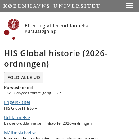
Start
Toggl
Efter- og videreuddannelse
Kursussøgning
HIS Global historie (2026-
ordningen)
FOLD ALLE UD
Kursusindhold
TBA. Udbydes første gang i E27.
Engelsk titel
HIS Global HIstory
Uddannelse
Bacheloruddannelsen i historie, 2026-ordningen
Målbeskrivelse
Efter endt kursus kan den studerende demonstrere: