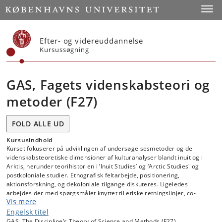
Start
Toggl
Efter- og videreuddannelse
Kursussøgning
GAS, Fagets videnskabsteori og
metoder (F27)
FOLD ALLE UD
Kursusindhold
Kurset fokuserer på udviklingen af undersøgelsesmetoder og de
videnskabsteoretiske dimensioner af kulturanalyser blandt inuit og i
Arktis, herunder teorihistorien i ’Inuit Studies’ og ‘Arctic Studies' og
postkoloniale studier. Etnografisk feltarbejde, positionering,
aktionsforskning, og dekoloniale tilgange diskuteres. Ligeledes
arbejdes der med spørgsmålet knyttet til etiske retningslinjer, co-
Vis mere
produktion af viden, datahåndtering/-refleksion og forskernes
normativitet og positionalitet behandles.
Engelsk titel
GAS, The Discipline’s Theory of Science and Methods (F27)