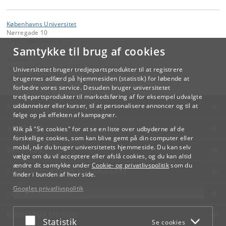
Københavns Universitet
Nørregade 10
1165 København K
Samtykke til brug af cookies
Kontakt:
Videreuddannelse og Livslang Læring
Universitetet bruger tredjepartsprodukter til at registrere
lifelonglearning
@
adm
.
ku
.
dk
brugernes adfærd på hjemmesiden (statistik) for løbende at
forbedre vores service. Desuden bruger universitetet
tredjepartsprodukter til markedsføring af for eksempel udvalgte
KØBENHAVNS UNIVERSITET
uddannelser eller kurser, til at personalisere annoncer og til at
følge op på effekten af kampagner.
KONTAKT
Klik på "Se cookies" for at se en liste over udbyderne af de
forskellige cookies, som kan blive gemt på din computer eller
mobil, når du bruger universitetets hjemmeside. Du kan selv
SERVICES
vælge om du vil acceptere eller afslå cookies, og du kan altid
ændre dit samtykke under
Cookie- og privatlivspolitik
som du
FOR STUDERENDE OG ANSATTE
finder i bunden af hver side.
Googles privatlivspolitik
JOB OG KARRIERE
NØDSITUATIONER
Acceptér eller afslå
Statistik
Se cookies