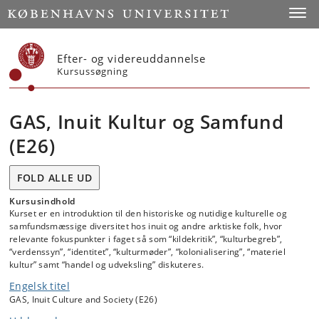
Start
Toggl
Efter- og videreuddannelse
Kursussøgning
GAS, Inuit Kultur og Samfund
(E26)
FOLD ALLE UD
Kursusindhold
Kurset er en introduktion til den historiske og nutidige kulturelle og
samfundsmæssige diversitet hos inuit og andre arktiske folk, hvor
relevante fokuspunkter i faget så som “kildekritik”, “kulturbegreb”,
“verdenssyn”, “identitet”, “kulturmøder”, “kolonialisering”, “materiel
kultur” samt “handel og udveksling” diskuteres.
Engelsk titel
GAS, Inuit Culture and Society (E26)