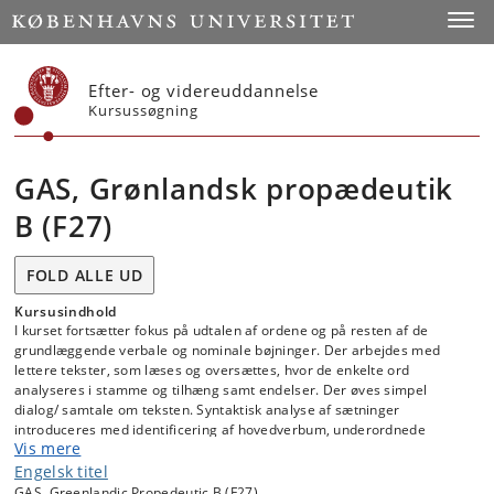
Start
Toggl
Efter- og videreuddannelse
Kursussøgning
GAS, Grønlandsk propædeutik
B (F27)
FOLD ALLE UD
Kursusindhold
I kurset fortsætter fokus på udtalen af ordene og på resten af de
grundlæggende verbale og nominale bøjninger. Der arbejdes med
lettere tekster, som læses og oversættes, hvor de enkelte ord
analyseres i stamme og tilhæng samt endelser. Der øves simpel
dialog/ samtale om teksten. Syntaktisk analyse af sætninger
introduceres med identificering af hovedverbum, underordnede
Vis mere
verber samt subjekt og objekt. begynderundervisningen i grønlandsk
er hovedvægten lagt på den mundtlige sprogindlæring, men der
Engelsk titel
arbejdes også med læse- og skrivefærdighed samt med oversættelse.
GAS, Greenlandic Propedeutic B (F27)