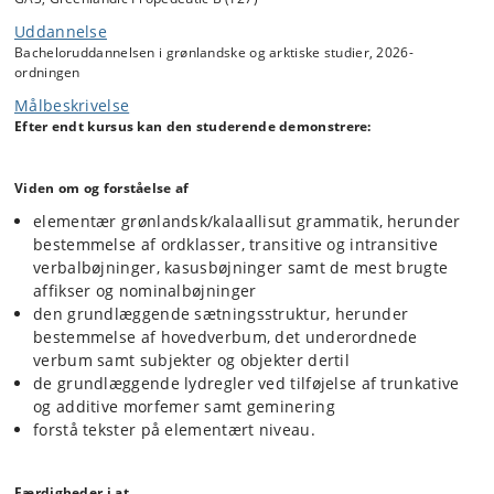
Den grønlandske grammatik gennemgås i hovedtrækkene.
Uddannelse
Bacheloruddannelsen i grønlandske og arktiske studier, 2026-
ordningen
Målbeskrivelse
Efter endt kursus kan den studerende demonstrere:
Viden om og forståelse af
elementær grønlandsk/kalaallisut grammatik, herunder
bestemmelse af ordklasser, transitive og intransitive
verbalbøjninger, kasusbøjninger samt de mest brugte
affikser og nominalbøjninger
den grundlæggende sætningsstruktur, herunder
bestemmelse af hovedverbum, det underordnede
verbum samt subjekter og objekter dertil
de grundlæggende lydregler ved tilføjelse af trunkative
og additive morfemer samt geminering
forstå tekster på elementært niveau.
Færdigheder i at