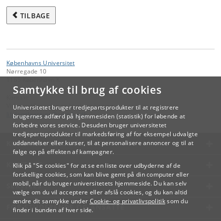
TILBAGE
Københavns Universitet
Nørregade 10
1165 København K
Samtykke til brug af cookies
Kontakt:
Videreuddannelse og Livslang Læring
Universitetet bruger tredjepartsprodukter til at registrere
lifelonglearning
@
adm
.
ku
.
dk
brugernes adfærd på hjemmesiden (statistik) for løbende at
forbedre vores service. Desuden bruger universitetet
tredjepartsprodukter til markedsføring af for eksempel udvalgte
KØBENHAVNS UNIVERSITET
uddannelser eller kurser, til at personalisere annoncer og til at
følge op på effekten af kampagner.
KONTAKT
Klik på "Se cookies" for at se en liste over udbyderne af de
forskellige cookies, som kan blive gemt på din computer eller
mobil, når du bruger universitetets hjemmeside. Du kan selv
SERVICES
vælge om du vil acceptere eller afslå cookies, og du kan altid
ændre dit samtykke under
Cookie- og privatlivspolitik
som du
FOR STUDERENDE OG ANSATTE
finder i bunden af hver side.