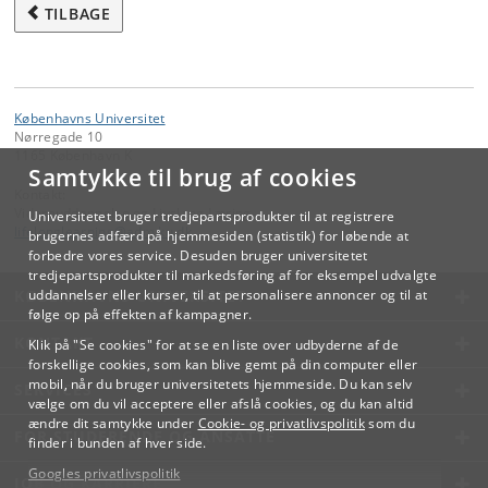
TILBAGE
Københavns Universitet
Nørregade 10
1165 København K
Samtykke til brug af cookies
Kontakt:
Videreuddannelse og Livslang Læring
Universitetet bruger tredjepartsprodukter til at registrere
lifelonglearning
@
adm
.
ku
.
dk
brugernes adfærd på hjemmesiden (statistik) for løbende at
forbedre vores service. Desuden bruger universitetet
tredjepartsprodukter til markedsføring af for eksempel udvalgte
KØBENHAVNS UNIVERSITET
uddannelser eller kurser, til at personalisere annoncer og til at
følge op på effekten af kampagner.
KONTAKT
Klik på "Se cookies" for at se en liste over udbyderne af de
forskellige cookies, som kan blive gemt på din computer eller
mobil, når du bruger universitetets hjemmeside. Du kan selv
SERVICES
vælge om du vil acceptere eller afslå cookies, og du kan altid
ændre dit samtykke under
Cookie- og privatlivspolitik
som du
FOR STUDERENDE OG ANSATTE
finder i bunden af hver side.
Googles privatlivspolitik
JOB OG KARRIERE