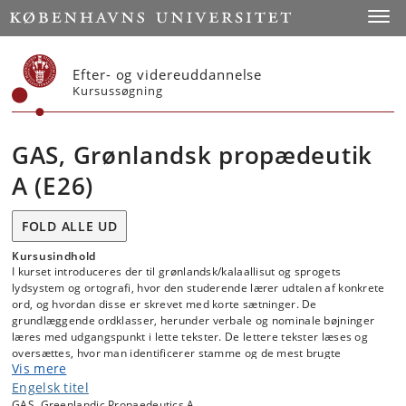
Start
Toggl
Efter- og videreuddannelse
Kursussøgning
GAS, Grønlandsk propædeutik
A (E26)
FOLD ALLE UD
Kursusindhold
I kurset introduceres der til grønlandsk/kalaallisut og sprogets
lydsystem og ortografi, hvor den studerende lærer udtalen af konkrete
ord, og hvordan disse er skrevet med korte sætninger. De
grundlæggende ordklasser, herunder verbale og nominale bøjninger
læres med udgangspunkt i lette tekster. De lettere tekster læses og
oversættes, hvor man identificerer stamme og de mest brugte
Vis mere
tilhæng. Kurset introducerer til og træner studerende i elementær
samtale på grønlandsk/kalaallisut. Samtidigt introduceres til
Engelsk titel
tilgængelige digitale og trykte hjælpemidler, som den studerende kan
GAS, Greenlandic Propaedeutics A