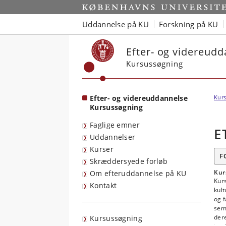
Start
Uddannelse på KU
Forskning på KU
Efter- og videreud
Kursussøgning
Efter- og videreuddannelse
Kurs
Kursussøgning
Faglige emner
E
Uddannelser
Kurser
F
Skræddersyede forløb
Kur
Om efteruddannelse på KU
Kurs
Kontakt
kult
og f
seme
dere
Kursussøgning