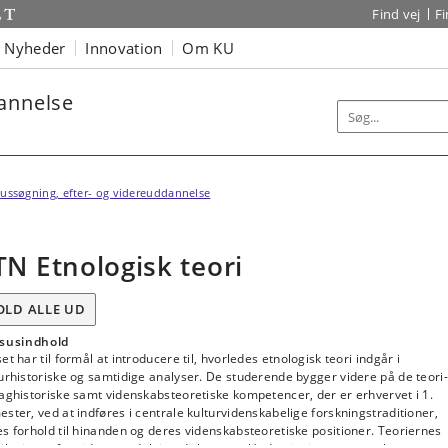
Find vej
F
Nyheder
Innovation
Om KU
dannelse
ussøgning, efter- og videreuddannelse
TN Etnologisk teori
OLD ALLE UD
susindhold
et har til formål at introducere til, hvorledes etnologisk teori indgår i
urhistoriske og samtidige analyser. De studerende bygger videre på de teori-
aghistoriske samt videnskabsteoretiske kompetencer, der er erhvervet i 1.
ster, ved at indføres i centrale kulturvidenskabelige forskningstraditioner,
s forhold til hinanden og deres videnskabsteoretiske positioner. Teoriernes