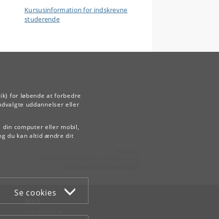
Kursusinformation for indskrevne
studerende
ik) for løbende at forbedre
udvalgte uddannelser eller
å din computer eller mobil,
og du kan altid ændre dit
Kontakt:
Videreuddannelse og Livslang Læring
lifelonglearning
@
adm
.
ku
.
dk
Se cookies
WEB
Om websitet