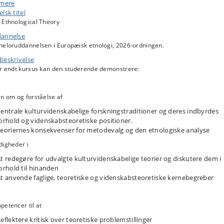
ikationer for vidensproduktion diskuteres. Undervisningen er struktureret
 mere
ing spørgsmål såsom kulturel forandring, materialitet, relationer mellem
lsk titel
ekt og objekt, struktur og aktør, magt og viden samt det mere-end-
 Ethnological Theory
neskelige.
annelse
heloruddannelsen i Europæisk etnologi, 2026-ordningen.
beskrivelse
er endt kursus kan den studerende demonstrere:
en om og forståelse af
entrale kulturvidenskabelige forskningstraditioner og deres indbyrdes
orhold og videnskabsteoretiske positioner.
eoriernes konsekvenser for metodevalg og den etnologiske analyse
digheder i
t redegøre for udvalgte kulturvidenskabelige teorier og diskutere dem i
orhold til hinanden
t anvende faglige, teoretiske og videnskabsteoretiske kernebegreber
petencer til at
eflektere kritisk over teoretiske problemstillinger