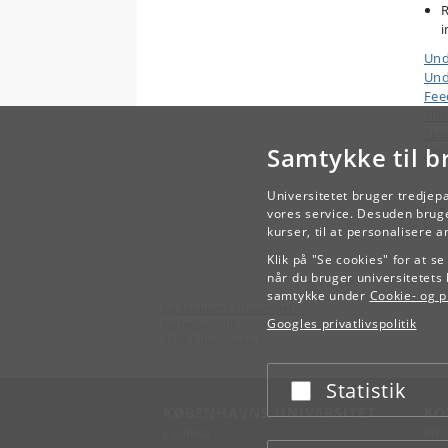
R
i
Und
Und
Fee
Til
Eks
Samtykke til b
Arb
Universitetet bruger tredjep
vores service. Desuden bruge
kurser, til at personalisere 
Klik på "Se cookies" for at s
når du bruger universitetets 
samtykke under
Cookie- og pr
Københavns Universitet
Googles privatlivspolitik
Nørregade 10
1165 København K
Statistik
Acceptér eller afslå
KØBENHAVNS UNIVERSITET
KO
Ledelse
Fin