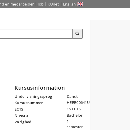
ind en medarbejder
Job
KUnet
English
Kursusinformation
Undervisningssprog
Dansk
HEEB00641U
Kursusnummer
15 ECTS
ECTS
Bachelor
Niveau
1
Varighed
semester