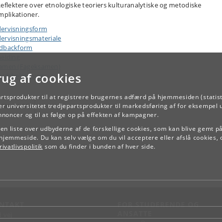
eflektere over etnologiske teoriers kulturanalytiske og metodiske
mplikationer.
ervisningsform
ervisningsmateriale
dbackform
melding
amen (Fageksamen)
rug af cookies
ejdsbelastning
artsprodukter til at registrere brugernes adfærd på hjemmesiden (statist
TILBAGE
r universitetet tredjepartsprodukter til markedsføring af for eksempel 
annoncer og til at følge op på effekten af kampagner.
e en liste over udbyderne af de forskellige cookies, som kan blive gemt p
hjemmeside. Du kan selv vælge om du vil acceptere eller afslå cookies, 
ivatlivspolitik
som du finder i bunden af hver side.
NTAKT
FOR STUDERENDE OG
ANSATTE
d vej