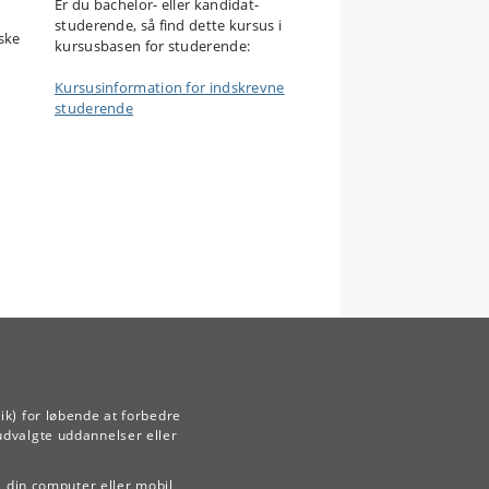
Er du bachelor- eller kandidat-
studerende, så find dette kursus i
iske
kursusbasen for studerende:
Kursusinformation for indskrevne
studerende
ik) for løbende at forbedre
udvalgte uddannelser eller
å din computer eller mobil,