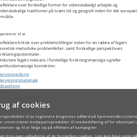
eflektere over forskellige former for videnskabeligt arbejde og
idenskabelige traditioner på tværs tid og geografi inden for det europæ
område.
etencer til at
eflektere kritisk over problemstillinger inden for en række af fagets
eoretisk-metodiske problemfelter, samt forskellige perspektivers
orklaringspotentialer.
iskutere fagets relevans i forskellige forskningsmæssige og/eller
samfundsmæssige kontekster.
ervisningsform
ervisningsmateriale
dbackform
melding
amen (Fageksamen)
rug af cookies
ejdsbelastning
artsprodukter til at registrere brugernes adfærd på hjemmesiden (statist
r universitetet tredjepartsprodukter til markedsføring af for eksempel 
TILBAGE
annoncer og til at følge op på effekten af kampagner.
e en liste over udbyderne af de forskellige cookies, som kan blive gemt p