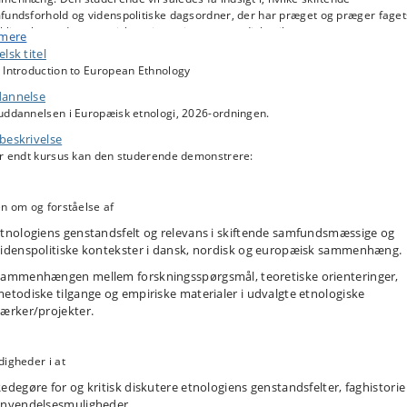
fundsforhold og videnspolitiske dagsordner, der har præget og præger faget
kling, herunder teoretiske orienteringer, metodiske tilgange og
 mere
skningsspørgsmål.
lsk titel
 Introduction to European Ethnology
annelse
uddannelsen i Europæisk etnologi, 2026-ordningen.
beskrivelse
er endt kursus kan den studerende demonstrere:
n om og forståelse af
tnologiens genstandsfelt og relevans i skiftende samfundsmæssige og
idenspolitiske kontekster i dansk, nordisk og europæisk sammenhæng.
ammenhængen mellem forskningsspørgsmål, teoretiske orienteringer,
etodiske tilgange og empiriske materialer i udvalgte etnologiske
ærker/projekter.
igheder i at
edegøre for og kritisk diskutere etnologiens genstandsfelter, faghistorie
nvendelsesmuligheder.