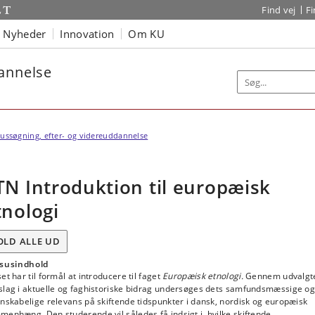
Find vej
F
Nyheder
Innovation
Om KU
dannelse
ussøgning, efter- og videreuddannelse
TN Introduktion til europæisk
tnologi
OLD ALLE UD
susindhold
et har til formål at introducere til faget
Europæisk etnologi.
Gennem udvalgt
slag i aktuelle og faghistoriske bidrag undersøges dets samfundsmæssige o
nskabelige relevans på skiftende tidspunkter i dansk, nordisk og europæisk
enhæng. Den studerende vil således få indsigt i, hvilke skiftende