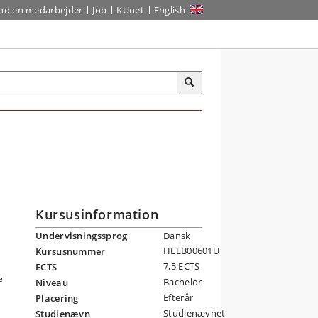
ind en medarbejder
Job
KUnet
English
Kursusinformation
Undervisningssprog
Dansk
HEEB00601U
Kursusnummer
7,5 ECTS
ECTS
e
Bachelor
Niveau
g
Efterår
Placering
Studienævnet
Studienævn