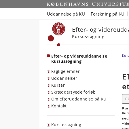
Start
Uddannelse på KU
Forskning på KU
Efter- og videreud
Kursussøgning
Efter- og videreuddannelse
Kurs
Kursussøgning
Faglige emner
E
Uddannelser
e
Kurser
Skræddersyede forløb
Om efteruddannelse på KU
F
Kontakt
Kur
Kurs
ned
vide
Kursussøgning
samm