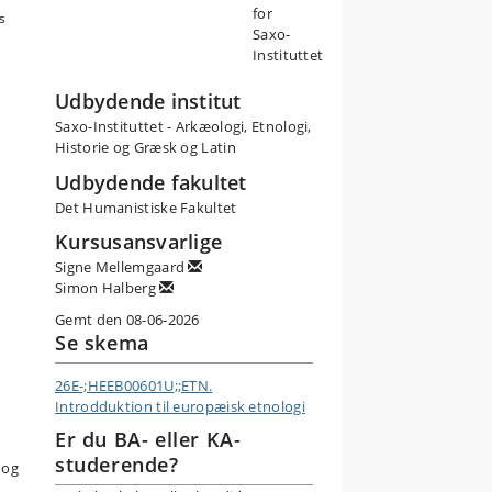
for
s
Saxo-
Instituttet
Udbydende institut
Saxo-Instituttet - Arkæologi, Etnologi,
Historie og Græsk og Latin
Udbydende fakultet
Det Humanistiske Fakultet
Kursusansvarlige
Signe Mellemgaard
Simon Halberg
Gemt den 08-06-2026
Se skema
26E-;HEEB00601U;;ETN.
Introdduktion til europæisk etnologi
Er du BA- eller KA-
studerende?
 og