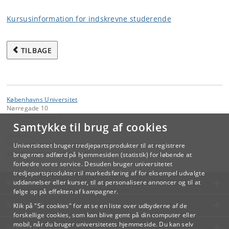
Kursusinformation for indskrevne studerende
TILBAGE
Københavns Universitet
Nørregade 10
1165 København K
Samtykke til brug af cookies
Kontakt:
Videreuddannelse og Livslang Læring
Universitetet bruger tredjepartsprodukter til at registrere
lifelonglearning
@
adm
.
ku
.
dk
brugernes adfærd på hjemmesiden (statistik) for løbende at
forbedre vores service. Desuden bruger universitetet
tredjepartsprodukter til markedsføring af for eksempel udvalgte
KØBENHAVNS UNIVERSITET
uddannelser eller kurser, til at personalisere annoncer og til at
følge op på effekten af kampagner.
KONTAKT
Klik på "Se cookies" for at se en liste over udbyderne af de
forskellige cookies, som kan blive gemt på din computer eller
mobil, når du bruger universitetets hjemmeside. Du kan selv
SERVICES