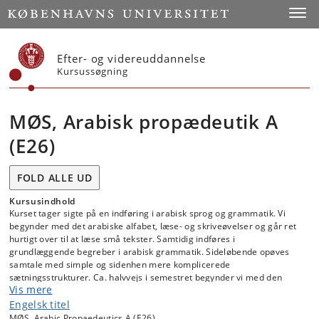
Start
Toggl
Efter- og videreuddannelse
Kursussøgning
MØS, Arabisk propædeutik A
(E26)
FOLD ALLE UD
Kursusindhold
Kurset tager sigte på en indføring i arabisk sprog og grammatik. Vi
begynder med det arabiske alfabet, læse- og skriveøvelser og går ret
hurtigt over til at læse små tekster. Samtidig indføres i
grundlæggende begreber i arabisk grammatik. Sideløbende opøves
samtale med simple og sidenhen mere komplicerede
sætningsstrukturer. Ca. halvvejs i semestret begynder vi med den
Vis mere
egentlige tekstlæsning. Undervisningsformen er holdundervisning
med aktiv deltagelse af de studerende i samtale,
Engelsk titel
grammatikgennemgang, tekstlæsning og skriftlige øvelser.
MØS, Arabic Propaedeutics A (E26)