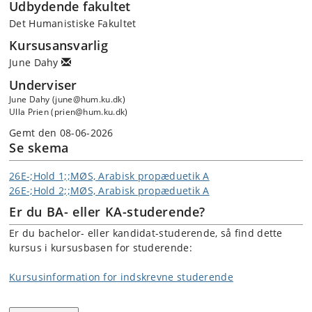
Udbydende fakultet
Det Humanistiske Fakultet
Kursusansvarlig
June Dahy
Underviser
June Dahy (june@hum.ku.dk)
Ulla Prien (prien@hum.ku.dk)
Gemt den 08-06-2026
Se skema
26E-;Hold 1;;MØS, Arabisk propæduetik A
26E-;Hold 2;;MØS, Arabisk propæduetik A
Er du BA- eller KA-studerende?
Er du bachelor- eller kandidat-studerende, så find dette
kursus i kursusbasen for studerende:
Kursusinformation for indskrevne studerende