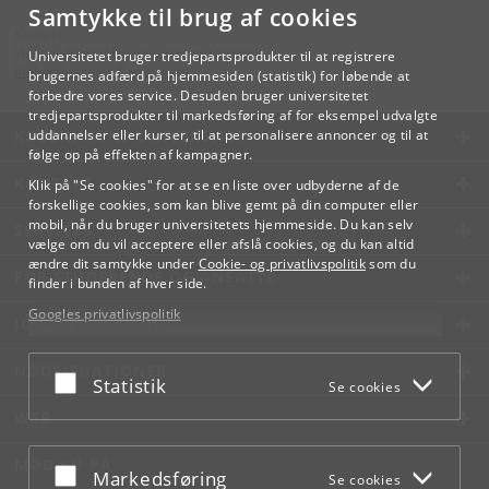
Samtykke til brug af cookies
Kontakt:
Videreuddannelse og Livslang Læring
Universitetet bruger tredjepartsprodukter til at registrere
lifelonglearning
@
adm
.
ku
.
dk
brugernes adfærd på hjemmesiden (statistik) for løbende at
forbedre vores service. Desuden bruger universitetet
tredjepartsprodukter til markedsføring af for eksempel udvalgte
KØBENHAVNS UNIVERSITET
uddannelser eller kurser, til at personalisere annoncer og til at
følge op på effekten af kampagner.
KONTAKT
Klik på "Se cookies" for at se en liste over udbyderne af de
forskellige cookies, som kan blive gemt på din computer eller
mobil, når du bruger universitetets hjemmeside. Du kan selv
SERVICES
vælge om du vil acceptere eller afslå cookies, og du kan altid
ændre dit samtykke under
Cookie- og privatlivspolitik
som du
FOR STUDERENDE OG ANSATTE
finder i bunden af hver side.
Googles privatlivspolitik
JOB OG KARRIERE
NØDSITUATIONER
Acceptér eller afslå
Statistik
Se cookies
WEB
MØD KU PÅ
Acceptér eller afslå
Markedsføring
Se cookies