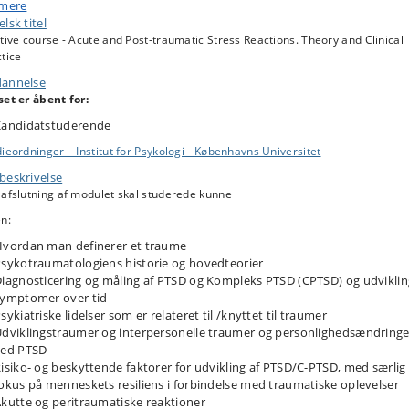
ktiske viden om det psykotraumatologiske fagområde. Kursets vil udvikle din
 mere
n inden for feltet og dine konkrete færdigheder til udredning af forskellige
lsk titel
metilstande samt vurdering og tilrettelæggelse af relevant intervention både
tive course - Acute and Post-traumatic Stress Reactions. Theory and Clinical
akutte fase, såvel som i senere faser. Du vil få viden om de akutte reaktione
tice
el som PTSD og kompleks PTSD.
annelse
set er åbent for:
et vil veksle mellem teori, refleksionsøvelser og casearbejde.
Kandidatstuderende
ieordninger – Institut for Psykologi - Københavns Universitet
beskrivelse
 afslutning af modulet skal studerede kunne
n:
vordan man definerer et traume
sykotraumatologiens historie og hovedteorier
iagnosticering og måling af PTSD og Kompleks PTSD (CPTSD) og udviklin
ymptomer over tid
sykiatriske lidelser som er relateret til /knyttet til traumer
dviklingstraumer og interpersonelle traumer og personlighedsændringe
ved PTSD
isiko- og beskyttende faktorer for udvikling af PTSD/C-PTSD, med særlig
okus på menneskets resiliens i forbindelse med traumatiske oplevelser
kutte og peritraumatiske reaktioner