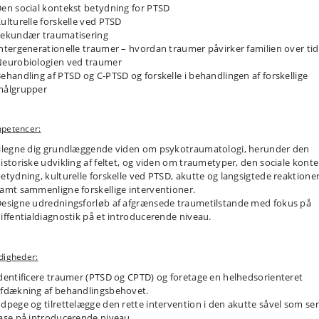
en social kontekst betydning for PTSD
ulturelle forskelle ved PTSD
ekundær traumatisering
ntergenerationelle traumer – hvordan traumer påvirker familien over tid
eurobiologien ved traumer
ehandling af PTSD og C-PTSD og forskelle i behandlingen af forskellige
målgrupper
petencer:
ilegne dig grundlæggende viden om psykotraumatologi, herunder den
istoriske udvikling af feltet, og viden om traumetyper, den sociale konte
etydning, kulturelle forskelle ved PTSD, akutte og langsigtede reaktioner
amt sammenligne forskellige interventioner.
esigne udredningsforløb af afgrænsede traumetilstande med fokus på
iffentialdiagnostik på et introducerende niveau.
digheder:
dentificere traumer (PTSD og CPTD) og foretage en helhedsorienteret
fdækning af behandlingsbehovet.
dpege og tilrettelægge den rette intervention i den akutte såvel som se
ase på introducerende niveau.