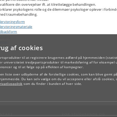
valificere din overvejelser ift. at tilrettelægge behandlingen.
orklarer psykologens rolle og de dilemmaer psykologer oplever i forbind
med traumebehandling.
ervisningsform
ervisningsmateriale
dbackform
melding
samen
rug af cookies
ejdsbelastning
artsprodukter til at registrere brugernes adfærd på hjemmesiden (statist
r universitetet tredjepartsprodukter til markedsføring af for eksempel 
TILBAGE
annoncer og til at følge op på effekten af kampagner.
e en liste over udbyderne af de forskellige cookies, som kan blive gemt p
hjemmeside. Du kan selv vælge om du vil acceptere eller afslå cookies, 
ivatlivspolitik
som du finder i bunden af hver side.
NTAKT
FOR STUDERENDE OG