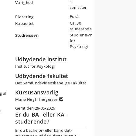
1
Varighed
semester
 i
Forår
r
Placering
Ca. 30
Kapacitet
studerende
Studienævn
Studienævn
for
Psykologi
Udbydende institut
Institut for Psykologi
Udbydende fakultet
Det Samfundsvidenskabelige Fakultet
Kursusansvarlig
g af
Marie Høgh Thøgersen
Gemt den 29-05-2026
r
Er du BA- eller KA-
studerende?
Er du bachelor- eller kandidat-
studerende, så find dette kursus i