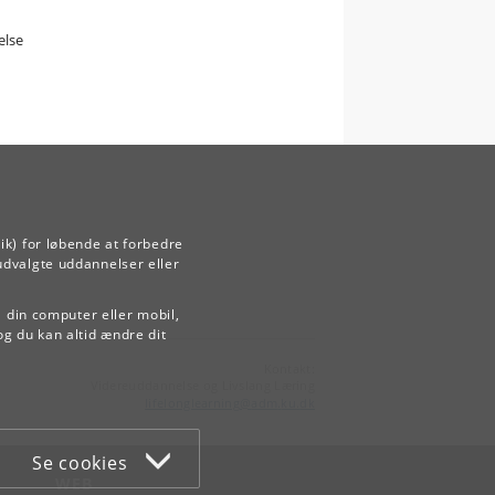
else
ik) for løbende at forbedre
udvalgte uddannelser eller
å din computer eller mobil,
og du kan altid ændre dit
Kontakt:
Videreuddannelse og Livslang Læring
lifelonglearning
@
adm
.
ku
.
dk
Se cookies
WEB