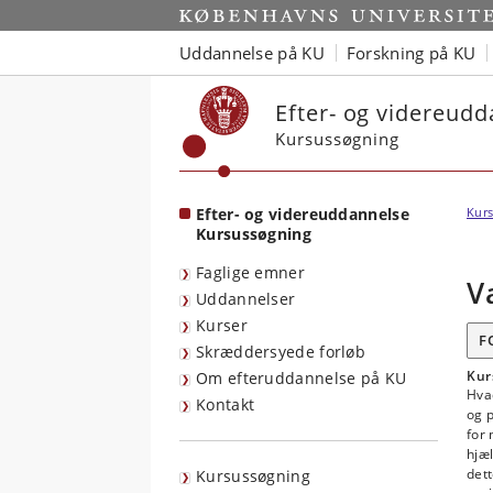
Start
Uddannelse på KU
Forskning på KU
Efter- og videreud
Kursussøgning
Efter- og videreuddannelse
Kurs
Kursussøgning
Faglige emner
V
Uddannelser
Kurser
F
Skræddersyede forløb
Kur
Om efteruddannelse på KU
Hva
Kontakt
og p
for
hjæ
dett
Kursussøgning