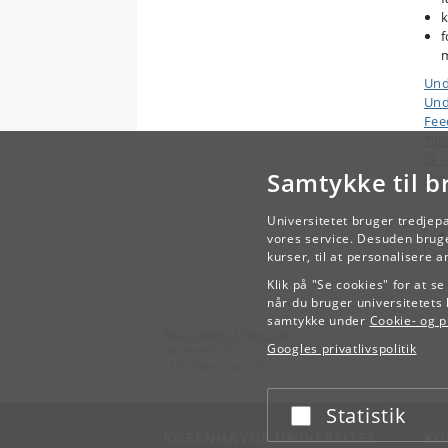
k
f
Und
Und
Fee
Til
Ek
Samtykke til b
Arb
Universitetet bruger tredjep
vores service. Desuden bruge
kurser, til at personalisere 
Klik på "Se cookies" for at s
når du bruger universitetets 
samtykke under
Cookie- og pr
Københavns Universitet
Googles privatlivspolitik
Nørregade 10
1165 København K
Statistik
Acceptér eller afslå
KØBENHAVNS UNIVERSITET
KO