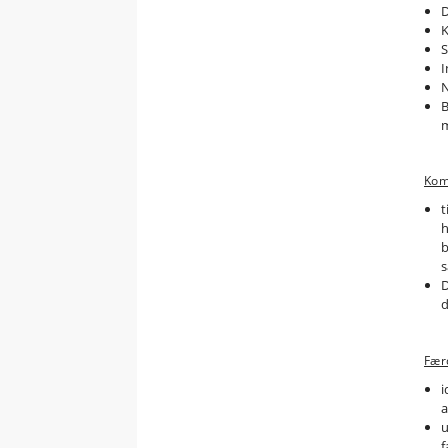
D
K
S
I
N
B
Kom
t
h
b
s
D
d
Fær
i
a
u
f