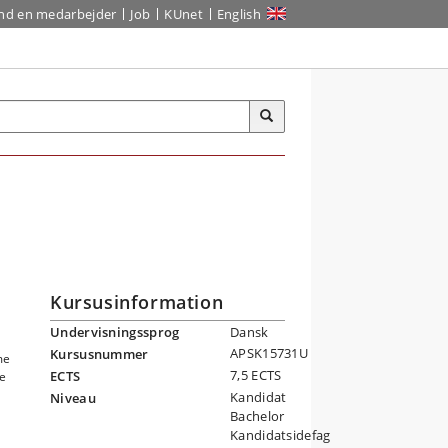
ind en medarbejder
Job
KUnet
English
Kursusinformation
Undervisningssprog
Dansk
APSK15731U
Kursusnummer
me
7,5 ECTS
ECTS
de
Kandidat
Niveau
Bachelor
Kandidatsidefag