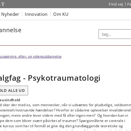
Find vej
F
Nyheder
Innovation
Om KU
dannelse
ussøgning, efter- og videreuddannelse
algfag - Psykotraumatologi
OLD ALLE UD
susindhold
d sker der med os, som mennesker, når vi udsættes for pludselige, voldsom
otentielt livstruende hændelser? Hvorfor er sådanne oplevelser invalideren
 nogen, mens andre lever videre med få eller ingen men? Og hvordan kan vi
lpe dem som bliver svært påvirket af traumer? Spørgsmålene er centrale i
e kursus som har til formål at give dig den grundlæggende teoretiske og