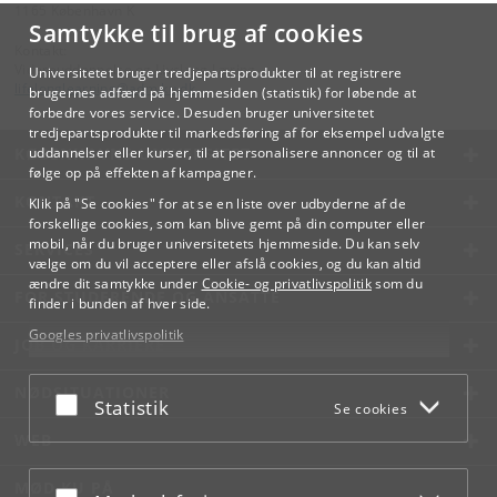
1165 København K
Samtykke til brug af cookies
Kontakt:
Videreuddannelse og Livslang Læring
Universitetet bruger tredjepartsprodukter til at registrere
lifelonglearning
@
adm
.
ku
.
dk
brugernes adfærd på hjemmesiden (statistik) for løbende at
forbedre vores service. Desuden bruger universitetet
tredjepartsprodukter til markedsføring af for eksempel udvalgte
KØBENHAVNS UNIVERSITET
uddannelser eller kurser, til at personalisere annoncer og til at
følge op på effekten af kampagner.
KONTAKT
Klik på "Se cookies" for at se en liste over udbyderne af de
forskellige cookies, som kan blive gemt på din computer eller
mobil, når du bruger universitetets hjemmeside. Du kan selv
SERVICES
vælge om du vil acceptere eller afslå cookies, og du kan altid
ændre dit samtykke under
Cookie- og privatlivspolitik
som du
FOR STUDERENDE OG ANSATTE
finder i bunden af hver side.
Googles privatlivspolitik
JOB OG KARRIERE
NØDSITUATIONER
Acceptér eller afslå
Statistik
Se cookies
WEB
MØD KU PÅ