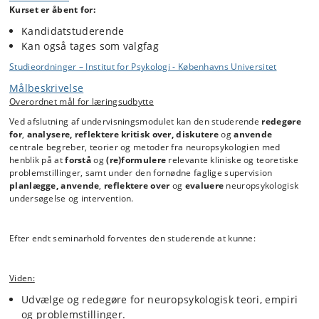
diagnostik, og rehabilitering af de kognitive og emotionelle
Kurset er åbent for:
forstyrrelser, der kan følge efter hjerneskader og hjernesygdomme.
Kandidatstuderende
Kan også tages som valgfag
Neuropsykologiske traditioner og metoder.
Studieordninger – Institut for Psykologi - Københavns Universitet
Den videnskabelige basis for klinisk neuropsykologi.
Målbeskrivelse
Specifikke kognitive forstyrrelser / neuropsykologiske
Overordnet mål for læringsudbytte
syndromer
Neurologiske sygdomme / skader og deres
Ved afslutning af undervisningsmodulet kan den studerende
redegøre
for
,
analysere, reflektere kritisk
over, diskutere
og
anvende
neuropsykologiske følger.
centrale begreber, teorier og metoder fra neuropsykologien med
Funktionelle lidelser.
henblik på at
forstå
og
(re)formulere
relevante kliniske og teoretiske
Generelle principper i neuropsykologisk rehabilitering og
problemstillinger, samt under den fornødne faglige supervision
rehabiliteringsforskning
planlægge, anvende
,
reflektere over
og
evaluere
neuropsykologisk
Rehabilitering af specifikke kognitive forstyrrelser.
undersøgelse og intervention.
Seminarhold for foråret 2027 er under udarbejdelse
Efter endt seminarhold forventes den studerende at kunne:
Viden:
Udvælge og redegøre for neuropsykologisk teori, empiri
og problemstillinger.