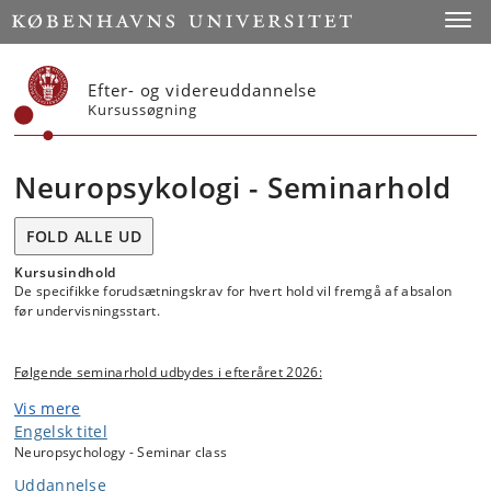
Start
Toggl
Efter- og videreuddannelse
Kursussøgning
Neuropsykologi - Seminarhold
FOLD ALLE UD
Kursusindhold
De specifikke forudsætningskrav for hvert hold vil fremgå af absalon
før undervisningsstart.
Følgende seminarhold udbydes i efteråret 2026:
Seminarhold 1 v/Randi Starrfelt m.fl. Klinisk neuropsykologi
Vis mere
(voksne).
Engelsk titel
Neuropsychology - Seminar class
Kurset giver en grundlæggende indsigt i den kliniske neuropsykologi.
Kurset er i tre dele, der fokuserer på hhv. grundvidenskabelig basis,
Uddannelse