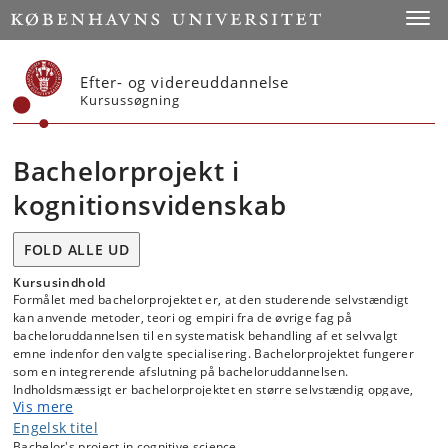
Start
Toggl
Efter- og videreuddannelse
Kursussøgning
Bachelorprojekt i
kognitionsvidenskab
FOLD ALLE UD
Kursusindhold
Formålet med bachelorprojektet er, at den studerende selvstændigt
kan anvende metoder, teori og empiri fra de øvrige fag på
bacheloruddannelsen til en systematisk behandling af et selvvalgt
emne indenfor den valgte specialisering. Bachelorprojektet fungerer
som en integrerende afslutning på bacheloruddannelsen.
Indholdsmæssigt er bachelorprojektet en større selvstændig opgave,
Vis mere
der behandler et kognitionsvidenskabeligt emne.
Engelsk titel
Bachelor's project in cognitive science