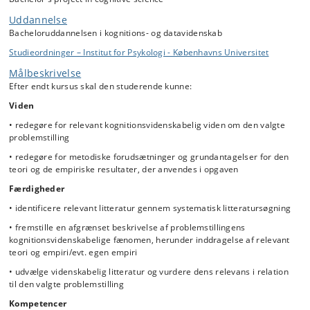
Uddannelse
Bacheloruddannelsen i kognitions- og datavidenskab
Studieordninger – Institut for Psykologi - Københavns Universitet
Målbeskrivelse
Efter endt kursus skal den studerende kunne:
Viden
• redegøre for relevant kognitionsvidenskabelig viden om den valgte
problemstilling
• redegøre for metodiske forudsætninger og grundantagelser for den
teori og de empiriske resultater, der anvendes i opgaven
Færdigheder
• identificere relevant litteratur gennem systematisk litteratursøgning
• fremstille en afgrænset beskrivelse af problemstillingens
kognitionsvidenskabelige fænomen, herunder inddragelse af relevant
teori og empiri/evt. egen empiri
• udvælge videnskabelig litteratur og vurdere dens relevans i relation
til den valgte problemstilling
Kompetencer