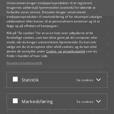
Videreuddannelse og Livslang Læring
Universitetet bruger tredjepartsprodukter til at registrere
lifelonglearning
@
adm
.
ku
.
dk
brugernes adfærd på hjemmesiden (statistik) for løbende at
forbedre vores service. Desuden bruger universitetet
tredjepartsprodukter til markedsføring af for eksempel udvalgte
KØBENHAVNS UNIVERSITET
uddannelser eller kurser, til at personalisere annoncer og til at
følge op på effekten af kampagner.
KONTAKT
Klik på "Se cookies" for at se en liste over udbyderne af de
forskellige cookies, som kan blive gemt på din computer eller
mobil, når du bruger universitetets hjemmeside. Du kan selv
SERVICES
vælge om du vil acceptere eller afslå cookies, og du kan altid
ændre dit samtykke under
Cookie- og privatlivspolitik
som du
FOR STUDERENDE OG ANSATTE
finder i bunden af hver side.
Googles privatlivspolitik
JOB OG KARRIERE
NØDSITUATIONER
Acceptér eller afslå
Statistik
Se cookies
WEB
MØD KU PÅ
Acceptér eller afslå
Markedsføring
Se cookies