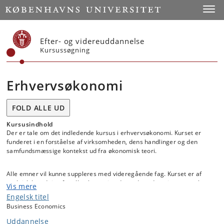
Start
Toggl
Efter- og videreuddannelse
Kursussøgning
Erhvervsøkonomi
FOLD ALLE UD
Kursusindhold
Der er tale om det indledende kursus i erhvervsøkonomi. Kurset er
funderet i en forståelse af virksomheden, dens handlinger og den
samfundsmæssige kontekst ud fra økonomisk teori.
Alle emner vil kunne suppleres med videregående fag. Kurset er af
praktisk betydning for alle økonomistuderende ved at give et stærkt
Vis mere
udgangspunkt for at tage videregående erhvervsøkonomiske fag og
Engelsk titel
for at forstå virksomhedens rolle i samfundsøkonomiske udfordringer.
Business Economics
For studerende, der ikke har økonomistudiet som hovedstudium, giver
faget et godt udgangspunkt for at arbejde i erhvervslivet.
Uddannelse