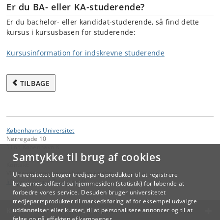
Er du BA- eller KA-studerende?
Er du bachelor- eller kandidat-studerende, så find dette
kursus i kursusbasen for studerende:
Kursusinformation for indskrevne studerende
TILBAGE
Københavns Universitet
Nørregade 10
1165 København K
Samtykke til brug af cookies
Kontakt:
Videreuddannelse og Livslang Læring
Universitetet bruger tredjepartsprodukter til at registrere
lifelonglearning
@
adm
.
ku
.
dk
brugernes adfærd på hjemmesiden (statistik) for løbende at
forbedre vores service. Desuden bruger universitetet
tredjepartsprodukter til markedsføring af for eksempel udvalgte
KØBENHAVNS UNIVERSITET
uddannelser eller kurser, til at personalisere annoncer og til at
følge op på effekten af kampagner.