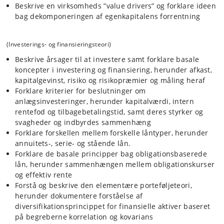
Beskrive en virksomheds ”value drivers” og forklare ideen
bag dekomponeringen af egenkapitalens forrentning
(Investerings- og finansieringsteori)
Beskrive årsager til at investere samt forklare basale
koncepter i investering og finansiering, herunder afkast,
kapitalgevinst, risiko og risikopræmier og måling heraf
Forklare kriterier for beslutninger om
anlægsinvesteringer, herunder kapitalværdi, intern
rentefod og tilbagebetalingstid, samt deres styrker og
svagheder og indbyrdes sammenhæng
Forklare forskellen mellem forskelle låntyper, herunder
annuitets-, serie- og stående lån.
Forklare de basale principper bag obligationsbaserede
lån, herunder sammenhængen mellem obligationskurser
og effektiv rente
Forstå og beskrive den elementære porteføljeteori,
herunder dokumentere forståelse af
diversifikationsprincippet for finansielle aktiver baseret
på begreberne korrelation og kovarians