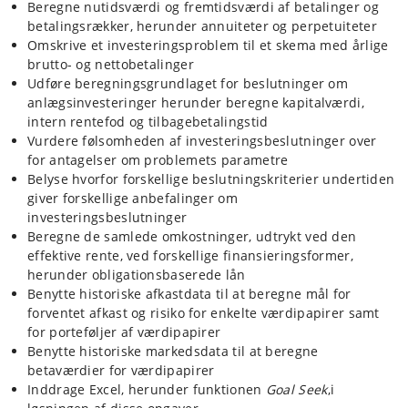
Beregne nutidsværdi og fremtidsværdi af betalinger og
betalingsrækker, herunder annuiteter og perpetuiteter
Omskrive et investeringsproblem til et skema med årlige
brutto- og nettobetalinger
Udføre beregningsgrundlaget for beslutninger om
anlægsinvesteringer herunder beregne kapitalværdi,
intern rentefod og tilbagebetalingstid
Vurdere følsomheden af investeringsbeslutninger over
for antagelser om problemets parametre
Belyse hvorfor forskellige beslutningskriterier undertiden
giver forskellige anbefalinger om
investeringsbeslutninger
Beregne de samlede omkostninger, udtrykt ved den
effektive rente, ved forskellige finansieringsformer,
herunder obligationsbaserede lån
Benytte historiske afkastdata til at beregne mål for
forventet afkast og risiko for enkelte værdipapirer samt
for porteføljer af værdipapirer
Benytte historiske markedsdata til at beregne
betaværdier for værdipapirer
Inddrage Excel, herunder funktionen
Goal Seek
,i