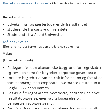
Bacheloruddannelsen i økonomi
– Obligatorisk fag på 2. semester
Kurset er funderet i og supplerer undervisningen i økonomiske
principper.
Kurset omhandler regnskabers opstilling og funktion,
Kurset er åbent for:
regnskabsanalyse, investeringsteori, finansieringsteori og en
Udvekslings- og gæstestuderende fra udlandet
virksomhedens interne og eksterne bæredygtighed.
studerende fra danske universiteter
Undervisningen inkluderer en række opgaver og praktisk træning i
Studerende fra Åbent Universitet
regnearksprogrammet Excel.
Målbeskrivelse
Efter endt kursus forventes den studerende at kunne:
Viden
:
(Financielt regnskab)
Redegøre for den økonomiske baggrund for regnskaber
og revision samt for begrebet corporate governance
Forklare begrebet asymmetrisk information og forstå dets
sammenhæng med corporate governance (Dette punkt
udgår i F22 pensummet)
Beskrive årsregnskabets hoveddele, herunder balance,
resultatopgørelse, egenkapitalopgørelse og
pengestrømsopgørelse mv.,
Forstå og forklare regnskabsdelenes indbyrdes relation