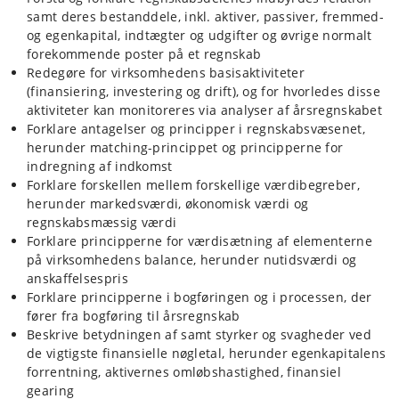
samt deres bestanddele, inkl. aktiver, passiver, fremmed-
og egenkapital, indtægter og udgifter og øvrige normalt
forekommende poster på et regnskab
Redegøre for virksomhedens basisaktiviteter
(finansiering, investering og drift), og for hvorledes disse
aktiviteter kan monitoreres via analyser af årsregnskabet
Forklare antagelser og principper i regnskabsvæsenet,
herunder matching-princippet og principperne for
indregning af indkomst
Forklare forskellen mellem forskellige værdibegreber,
herunder markedsværdi, økonomisk værdi og
regnskabsmæssig værdi
Forklare principperne for værdisætning af elementerne
på virksomhedens balance, herunder nutidsværdi og
anskaffelsespris
Forklare principperne i bogføringen og i processen, der
fører fra bogføring til årsregnskab
Beskrive betydningen af samt styrker og svagheder ved
de vigtigste finansielle nøgletal, herunder egenkapitalens
forrentning, aktivernes omløbshastighed, finansiel
gearing