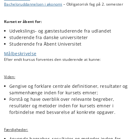
Bacheloruddannelsen i økonomi
– Obligatorisk fag på 2. semester
Egenværdier og egenvektorer;
Kvadratiske former.
Kurset er åbent for:
2. Emner i matematisk analyse, herunder:
Udvekslings- og gæstestuderende fra udlandet
studerende fra danske universiteter
Konkave og konvekse (og kvasikonvekse/kvasikonkave)
Studerende fra Åbent Universitet
funktioner af flere variable;
Optimeringsproblemer med og uden bibetingelser;
Målbeskrivelse
Multiple integraler;
Efter endt kursus forventes den studerende at kunne:
Differentialligninger af første orden;
Differensligninger.
Viden:
Gengive og forklare centrale definitioner, resultater og
I løbet af kurset præsenteres mindre eksempler på, hvordan
sammenhænge inden for kursets emner;
matematikken anvendes i økonomisk teori og/eller empiriske
Forstå og have overblik over relevante begreber,
metoder.
resultater og metoder inden for kursets emner i
forbindelse med besvarelse af konkrete opgaver.
Færdigheder:
Anvende begreber, resultater og metoder inden for