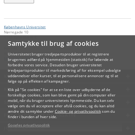
Københavns Universitet
Nørregade 10
1165 København K
Samtykke til brug af cookies
Kontakt:
Videreuddannelse og Livslang Læring
Universitetet bruger tredjepartsprodukter til at registrere
lifelonglearning
@
adm
.
ku
.
dk
brugernes adfærd på hjemmesiden (statistik) for løbende at
forbedre vores service. Desuden bruger universitetet
tredjepartsprodukter til markedsføring af for eksempel udvalgte
KØBENHAVNS UNIVERSITET
uddannelser eller kurser, til at personalisere annoncer og til at
følge op på effekten af kampagner.
KONTAKT
Klik på "Se cookies" for at se en liste over udbyderne af de
forskellige cookies, som kan blive gemt på din computer eller
mobil, når du bruger universitetets hjemmeside. Du kan selv
SERVICES
vælge om du vil acceptere eller afslå cookies, og du kan altid
ændre dit samtykke under
Cookie- og privatlivspolitik
som du
FOR STUDERENDE OG ANSATTE
finder i bunden af hver side.
Googles privatlivspolitik
JOB OG KARRIERE