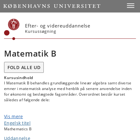
Start
Toggl
Efter- og videreuddannelse
Kursussøgning
Matematik B
FOLD ALLE UD
Kursusindhold
I Matematik B behandles grundlæggende lineær algebra samt diverse
emner i matematisk analyse med henblik på senere anvendelse inden
for økonomi og beslægtede fagområder. Overordnet består kurset
således af følgende dele:
Vis mere
1. Lineær algebra, herunder:
Engelsk titel
Vektor- og matrixregning;
Mathematics B
Lineære ligningssystemer og Gauss elimination;
Uddannelse
Determinanter og inverse matricer;