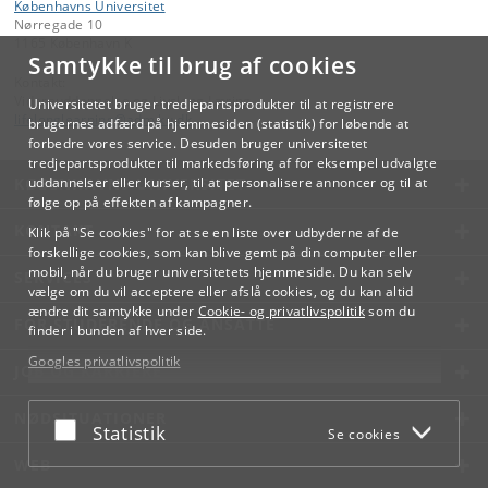
Københavns Universitet
Nørregade 10
1165 København K
Samtykke til brug af cookies
Kontakt:
Videreuddannelse og Livslang Læring
Universitetet bruger tredjepartsprodukter til at registrere
lifelonglearning
@
adm
.
ku
.
dk
brugernes adfærd på hjemmesiden (statistik) for løbende at
forbedre vores service. Desuden bruger universitetet
tredjepartsprodukter til markedsføring af for eksempel udvalgte
KØBENHAVNS UNIVERSITET
uddannelser eller kurser, til at personalisere annoncer og til at
følge op på effekten af kampagner.
KONTAKT
Klik på "Se cookies" for at se en liste over udbyderne af de
forskellige cookies, som kan blive gemt på din computer eller
mobil, når du bruger universitetets hjemmeside. Du kan selv
SERVICES
vælge om du vil acceptere eller afslå cookies, og du kan altid
ændre dit samtykke under
Cookie- og privatlivspolitik
som du
FOR STUDERENDE OG ANSATTE
finder i bunden af hver side.
Googles privatlivspolitik
JOB OG KARRIERE
NØDSITUATIONER
Acceptér eller afslå
Statistik
Se cookies
WEB