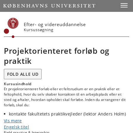
Start
Toggl
Efter- og videreuddannelse
Kursussøgning
Projektorienteret forløb og
praktik
FOLD ALLE UD
Kursusindhold
Et projektorienteret forløb eller et feltstudium er en praktik eller et
feltophold, hvor du selv skaber kontakten til en arbejdsplads eller et
sted og aftaler, hvordan opholdet skal forløbe. Inden du arrangerer dit
forløb, skal du:
kontakte fakultetets praktikvejleder (lektor Anders Holm)
orientere dig om regler og rammer for forløbet på
Vis mere
Studieinformation
Engelsk titel
tilmelde dig projektorienteret forløb eller feltarbejde i
Field practice & Internship