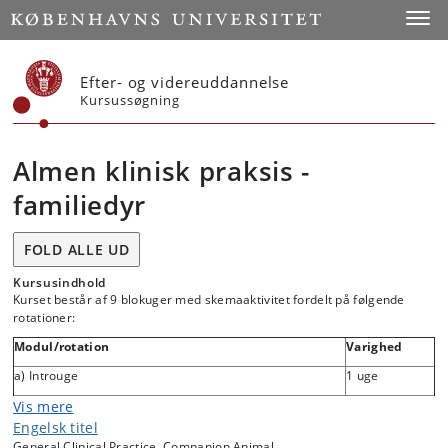
Start
Toggl
Efter- og videreuddannelse
Kursussøgning
Almen klinisk praksis -
familiedyr
FOLD ALLE UD
Kursusindhold
Kurset består af 9 blokuger med skemaaktivitet fordelt på følgende
rotationer:
Modul/rotation
Varighed
a) Introuge
1 uge
b) Klinisk praksis medicin – Modtagelsen
2 uger
Vis mere
Engelsk titel
c) Kirurgisk praksis – Modtagelsen og elektive
2 uger
General Clinical Practice, Companion Animal