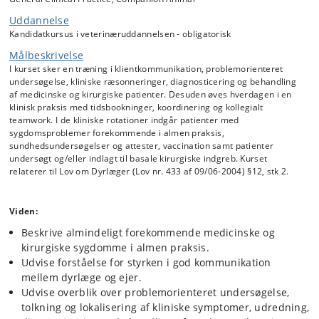
operationer
Uddannelse
d) Casearbejde - hjemmearbejde afsluttet med
2 uger
Kandidatkursus i veterinæruddannelsen - obligatorisk
mundtlig casefremlæggelse
Målbeskrivelse
e) Eksternt praktikophold (EPT) i privat dyrlægepraksis
2 uger
I kurset sker en træning i klientkommunikation, problemorienteret
for familiedyr
undersøgelse, kliniske ræsonneringer, diagnosticering og behandling
af medicinske og kirurgiske patienter. Desuden øves hverdagen i en
klinisk praksis med tidsbookninger, koordinering og kollegialt
Kurset starter med én uges fælles introduktionsuge til almen klinisk
teamwork. I de kliniske rotationer indgår patienter med
praksis, som foregår på Universitetshospitalet for Familiedyr.
sygdomsproblemer forekommende i almen praksis,
Herefter forløber resten af kurset i individuelle hold, hvor de
sundhedsundersøgelser og attester, vaccination samt patienter
studerende roterer i 2 ugers modulundervisning. Almen klinisk praksis
undersøgt og/eller indlagt til basale kirurgiske indgreb. Kurset
modtagelsen og almen kirurgi foregår på Universitetshospitalet.
relaterer til Lov om Dyrlæger (Lov nr. 433 af 09/06-2004) §12, stk 2.
Casearbejde kan udføres hjemme, men med en afsluttende
casefremførelse og evaluering på Universitetshospitalet. Eksternt
praktikophold foregår i privat almen dyrlægepraksis enten nationalt
Viden:
eller internationalt.
Beskrive almindeligt forekommende medicinske og
På kurset vil den studerende blive trænet i tilgangen af både
medicinske og kirurgiske patienter med fokus på dag-1 kompetencer.
kirurgiske sygdomme i almen praksis.
Den studerende trænes i den problemorienterede patienttilgang
Udvise forståelse for styrken i god kommunikation
(Problem-Oriented Approach (POA)) som den anvendes i klinisk almen
mellem dyrlæge og ejer.
praksis og brugen af denne i journaliseringen. Der vil samtidig også
Udvise overblik over problemorienteret undersøgelse,
være fokus på at træne klinisk ræsonnering i udviklingen af den
tolkning og lokalisering af kliniske symptomer, udredning,
studerendes kliniske kompetencer, dvs. øvelsen i at kunne indsamle,