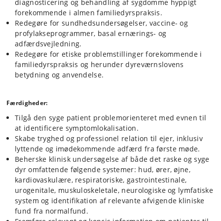
diagnosticering og behandling af sygdomme hyppigt
bearbejde og tolke patientinformation som fører til klinisk
beslutningstagning. Den studerende vil opnå øvelse i klient- og
forekommende i almen familiedyrspraksis.
patientkontakt, kommunikation og ejerinformation i et klinisk
Redegøre for sundhedsundersøgelser, vaccine- og
dynamisk miljø.
profylakseprogrammer, basal ernærings- og
adfærdsvejledning.
Redegøre for etiske problemstillinger forekommende i
a) Introuge:
Introugen er obligatorisk og fungerer som en optakt til de
familiedyrspraksis og herunder dyreværnslovens
kliniske rotationer. Her indgår forelæsninger inden for relevante
praksisemner (inkl. praksisøkonomi, etik og adfærd, klientklager,
betydning og anvendelse.
ernæring og dermatologi), men også praktiske
konsultationsdemonstrationer, simulationsøvelser i ejer-dyrlæge
kommunikation og øvelse i hospitalets elektroniske journalsystem.
Færdigheder:
Introugen danner et brugbart fundament for at starte rotationerne.
Tilgå den syge patient problemorienteret med evnen til
at identificere symptomlokalisation.
b) Klinisk praksis medicin - almen modtagelsen:
Den studerende
Skabe tryghed og professionel relation til ejer, inklusiv
modtager og undersøger patienterne. Under supervision og i samråd
lyttende og imødekommende adfærd fra første møde.
med dyrlæge diagnosticerer og behandler den studerende medicinske
Beherske klinisk undersøgelse af både det raske og syge
patienter med sygdomsproblemer der forekommer i almen praksis.
dyr omfattende følgende systemer: hud, ører, øjne,
Studerende foretager vaccinationer, sundhedsundersøgelser og
kardiovaskulære, respiratoriske, gastrointestinale,
udfylder pas og attester i samarbejde med dyrlægen. Under
urogenitale, muskuloskeletale, neurologiske og lymfatiske
supervision af enten dyrlæge eller veterinærsygeplejerske vil den
studerende trænes i udtagelse af parakliniske tests, hvor muligt,
system og identifikation af relevante afvigende kliniske
herunder fx blodprøver, urinopsamling, øresvab, tapetests og
fund fra normalfund.
finnålsaspirater. De studerende har desuden i samråd med dyrlægen