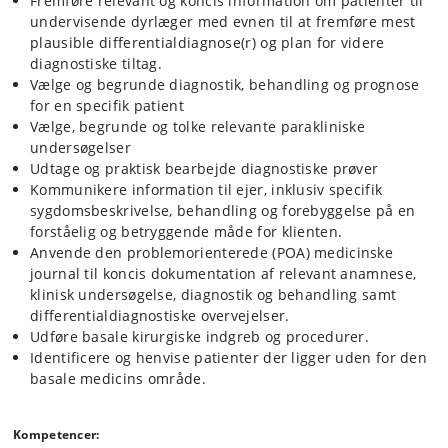
Fremføre relevant og koncis information om patienter til
kontakt med de syge dyrs ejere. Sammen med de undervisende
undervisende dyrlæger med evnen til at fremføre mest
dyrlæger i almen medicin vil de studerende samle op på patientforløb
plausible differentialdiagnose(r) og plan for videre
ved stuegange, emnegennemgange og diskussion af aktuelle
diagnostiske tiltag.
patienter.
Vælge og begrunde diagnostik, behandling og prognose
for en specifik patient
c) Kirurgisk praksis - modtagelsen og elektive operationer:
I løbet
Vælge, begrunde og tolke relevante parakliniske
af disse to uger vil der være en kombination af elektive operationer
undersøgelser
samt kirurgisk modtagelse. Ved elektive operationer udfører den
Udtage og praktisk bearbejde diagnostiske prøver
studerende almen kirurgiske procedurer inklusiv tandbehandling og
Kommunikere information til ejer, inklusiv specifik
elektiv kirurgi (kastrationer, sterilisationer) på hunde og katte under
sygdomsbeskrivelse, behandling og forebyggelse på en
tæt supervision af den undervisende dyrlæge. I kirurgisk modtagelse
kan forventes konsultationer med påkrævet almen kirurgi, f.eks. sår,
forståelig og betryggende måde for klienten.
bylder, afrevet klo og kontroller efter kirurgiske procedurer
Anvende den problemorienterede (POA) medicinske
mv. Sammen med de undervisende dyrlæger i kirurgi vil de
journal til koncis dokumentation af relevant anamnese,
studerende samle op på patientforløb ved stuegange,
klinisk undersøgelse, diagnostik og behandling samt
emnegennemgange og diskussion af aktuelle patienter.
differentialdiagnostiske overvejelser.
Udføre basale kirurgiske indgreb og procedurer.
Identificere og henvise patienter der ligger uden for den
d) Casearbejde:
Den studerende arbejder med medicinske og
kirurgiske eLearning cases, hvor evnen til klinisk at ræsonnere trænes,
basale medicins område.
dvs. evnen til at kunne koble relevante symptomer og fund med mest
relevante differentialediagnostiske og behandlingsmæssige
overvejelser. De studerende vil arbejde på disse cases hjemme eller i
Kompetencer:
grupper, og skal præsentere de enkelte cases til en casefremlæggelse