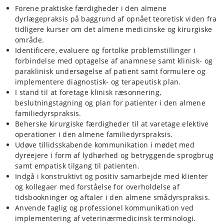
Forene praktiske færdigheder i den almene
(fysisk, ikke online) foran det respektive hold af medstuderende og 1-2
undervisere der evaluerer. Her trænes de studerende i at anvende
dyrlægepraksis på baggrund af opnået teoretisk viden fra
case-præsentationsværktøjer så fremlæggelserne bliver så koncise og
tidligere kurser om det almene medicinske og kirurgiske
strukturerede som muligt.
område.
Identificere, evaluere og fortolke problemstillinger i
forbindelse med optagelse af anamnese samt klinisk- og
e) Eksternt praktikophold (EPT):
Den studerende gennemfører et
paraklinisk undersøgelse af patient samt formulere og
eksternt praktikophold i familiedyrs almen praksis hvilket giver et
indblik i kommunikation, praksismanagement og patientmateriale i
implementere diagnostisk- og terapeutisk plan.
privat dyrlægepraksis. Indgåelse af aftale om det obligatoriske
I stand til at foretage klinisk ræsonnering,
praktikophold påhviler de studerende, herunder afholdelse af alle
beslutningstagning og plan for patienter i den almene
udgifter i forbindelse med opholdet. En væsentlig foranstaltning er
familiedyrspraksis.
underskrivelse af praktikaftale med den private dyrlæge af
Beherske kirurgiske færdigheder til at varetage elektive
forsikringsmæssige hensyn.
operationer i den almene familiedyrspraksis.
Udøve tillidsskabende kommunikation i mødet med
dyreejere i form af lydhørhed og betryggende sprogbrug
samt empatisk tilgang til patienten.
Indgå i konstruktivt og positiv samarbejde med klienter
og kollegaer med forståelse for overholdelse af
tidsbookninger og aftaler i den almene smådyrspraksis.
Anvende faglig og professionel kommunikation ved
implementering af veterinærmedicinsk terminologi.