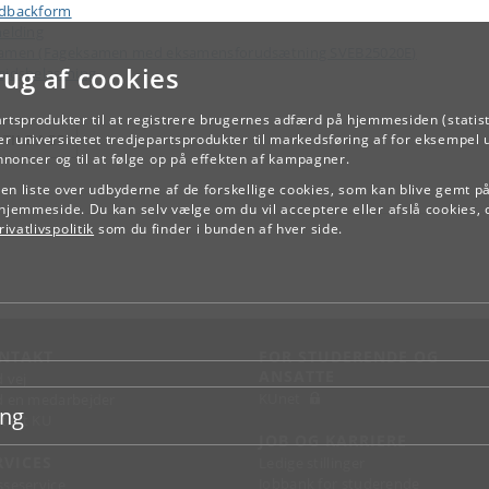
dbackform
melding
amen (Fageksamen med eksamensforudsætning SVEB25020E)
rug af cookies
ejdsbelastning
artsprodukter til at registrere brugernes adfærd på hjemmesiden (statist
TILBAGE
r universitetet tredjepartsprodukter til markedsføring af for eksempel 
annoncer og til at følge op på effekten af kampagner.
e en liste over udbyderne af de forskellige cookies, som kan blive gemt p
hjemmeside. Du kan selv vælge om du vil acceptere eller afslå cookies, 
ivatlivspolitik
som du finder i bunden af hver side.
NTAKT
FOR STUDERENDE OG
ANSATTE
d vej
KUnet
d en medarbejder
ing
takt KU
JOB OG KARRIERE
RVICES
Ledige stillinger
Jobbank for studerende
sseservice