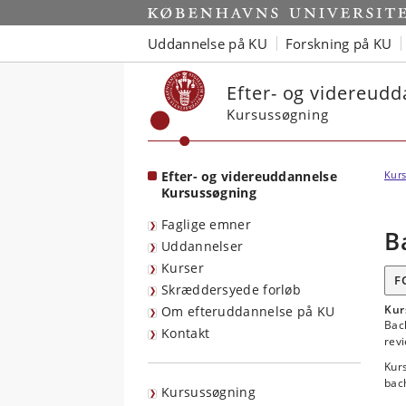
Start
Uddannelse på KU
Forskning på KU
Efter- og videreud
Kursussøgning
Efter- og videreuddannelse
Kurs
Kursussøgning
Faglige emner
B
Uddannelser
Kurser
F
Skræddersyede forløb
Kur
Om efteruddannelse på KU
Bac
Kontakt
revi
Kur
bach
Kursussøgning