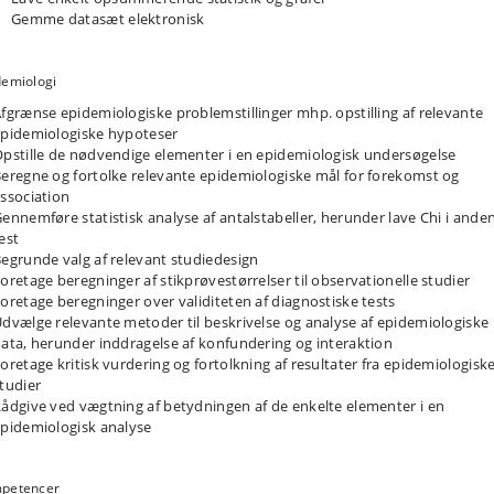
givning baseret på EBVM.
Gemme datasæt elektronisk
demiologi
fgrænse epidemiologiske problemstillinger mhp. opstilling af relevante
pidemiologiske hypoteser
pstille de nødvendige elementer i en epidemiologisk undersøgelse
eregne og fortolke relevante epidemiologiske mål for forekomst og
ssociation
ennemføre statistisk analyse af antalstabeller, herunder lave Chi i ande
est
egrunde valg af relevant studiedesign
oretage beregninger af stikprøvestørrelser til observationelle studier
oretage beregninger over validiteten af diagnostiske tests
dvælge relevante metoder til beskrivelse og analyse af epidemiologiske
ata, herunder inddragelse af konfundering og interaktion
oretage kritisk vurdering og fortolkning af resultater fra epidemiologisk
tudier
ådgive ved vægtning af betydningen af de enkelte elementer i en
pidemiologisk analyse
petencer