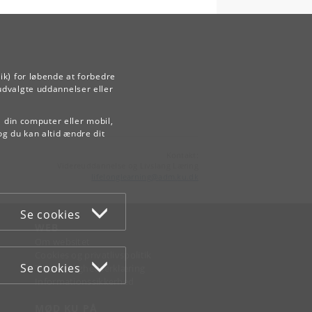
ik) for løbende at forbedre
udvalgte uddannelser eller
å din computer eller mobil,
og du kan altid ændre dit
Kontakt:
Videreuddannelse og Livslang Læring
lifelonglearning
@
adm
.
ku
.
dk
Se cookies
WEB
Om websitet
Cookies og privatlivspolitik
Se cookies
Tilgængelighedserklæring
Informationssikkerhed
MØD KU PÅ