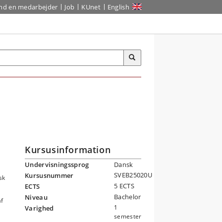
ind en medarbejder
Job
KUnet
English
Kursusinformation
Undervisningssprog
Dansk
SVEB25020U
Kursusnummer
sk
5 ECTS
ECTS
Bachelor
Niveau
af
1
Varighed
semester