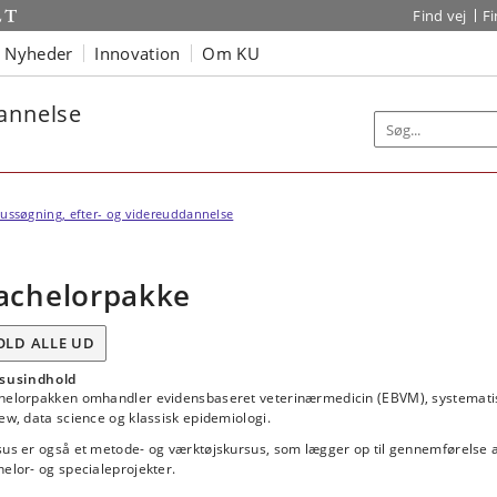
Find vej
F
Nyheder
Innovation
Om KU
dannelse
ussøgning, efter- og videreuddannelse
achelorpakke
OLD ALLE UD
susindhold
helorpakken omhandler evidensbaseret veterinærmedicin (EBVM), systemati
ew, data science og klassisk epidemiologi.
sus er også et metode- og værktøjskursus, som lægger op til gennemførelse 
elor- og specialeprojekter.