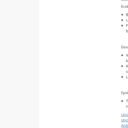
Evi
B
U
F
b
Dat
V
k
K
s
L
Epi
T
r
Und
Und
Anb