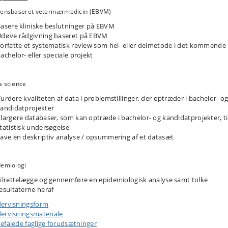
densbaseret veterinærmedicin (EBVM)
asere kliniske beslutninger på EBVM
døve rådgivning baseret på EBVM
orfatte et systematisk review som hel- eller delmetode i det kommende
achelor- eller speciale projekt
a science
urdere kvaliteten af data i problemstillinger, der optræder i bachelor- o
andidatprojekter
largøre databaser, som kan optræde i bachelor- og kandidatprojekter, ti
tatistisk undersøgelse
ave en deskriptiv analyse / opsummering af et datasæt
demiologi
ilrettelægge og gennemføre en epidemiologisk analyse samt tolke
esultaterne heraf
ervisningsform
ervisningsmateriale
efalede faglige forudsætninger