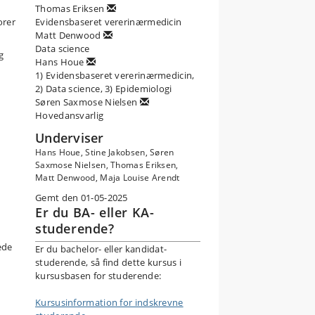
Thomas Eriksen
orer
Evidensbaseret vererinærmedicin
Matt Denwood
er
Data science
g
Hans Houe
1) Evidensbaseret vererinærmedicin,
2) Data science, 3) Epidemiologi
ik
Søren Saxmose Nielsen
Hovedansvarlig
Underviser
Hans Houe, Stine Jakobsen, Søren
Saxmose Nielsen, Thomas Eriksen,
Matt Denwood, Maja Louise Arendt
Gemt den 01-05-2025
Er du BA- eller KA-
studerende?
ede
Er du bachelor- eller kandidat-
es
studerende, så find dette kursus i
l
kursusbasen for studerende:
 4)
Kursusinformation for indskrevne