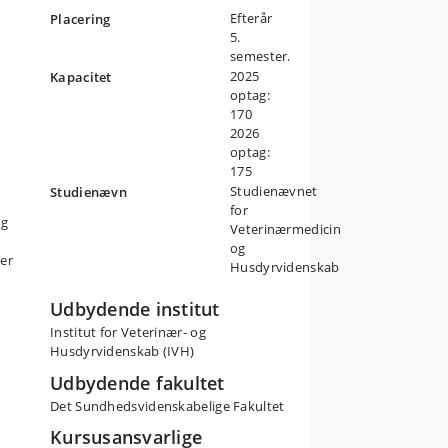
Efterår
Placering
5.
or
semester.
se
2025
Kapacitet
optag:
ns
170
2026
optag:
175
e
Studienævnet
Studienævn
e
for
ng
Veterinærmedicin
som
og
der
Husdyrvidenskab
Udbydende institut
Institut for Veterinær- og
Husdyrvidenskab (IVH)
e
Udbydende fakultet
ål
Det Sundhedsvidenskabelige Fakultet
Kursusansvarlige