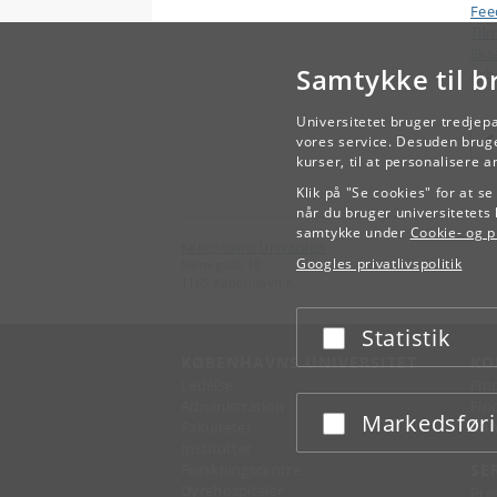
Fee
Til
Eks
Samtykke til b
Arb
Universitetet bruger tredjep
vores service. Desuden bruge
kurser, til at personalisere 
Klik på "Se cookies" for at s
når du bruger universitetets 
samtykke under
Cookie- og pr
Københavns Universitet
Googles privatlivspolitik
Nørregade 10
1165 København K
Statistik
Acceptér eller afslå
KØBENHAVNS UNIVERSITET
KO
Ledelse
Fin
Administration
Fin
Markedsfør
Acceptér eller afslå
Fakulteter
Kon
Institutter
Forskningscentre
SE
Dyrehospitaler
Pre