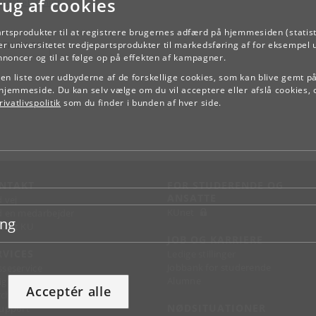
rug af cookies
ejdsbelastning
artsprodukter til at registrere brugernes adfærd på hjemmesiden (statist
TILBAGE
r universitetet tredjepartsprodukter til markedsføring af for eksempel 
annoncer og til at følge op på effekten af kampagner.
e en liste over udbyderne af de forskellige cookies, som kan blive gemt p
hjemmeside. Du kan selv vælge om du vil acceptere eller afslå cookies, 
ivatlivspolitik
som du finder i bunden af hver side.
NTAKT
FOR STUDERENDE OG
ANSATTE
d vej
KUnet
d en medarbejder
ing
takt KU
JOB OG KARRIERE
RVICES
Ledige stillinger
Jobbank for studerende
sseservice
Alumne
ignguide
Acceptér alle
chandise
NØDSITUATIONER
support