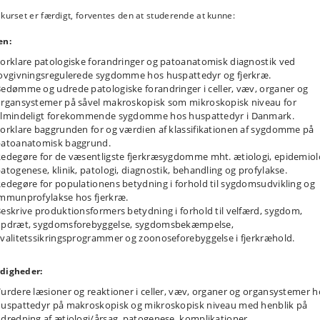
kurset er færdigt, forventes den at studerende at kunne:
en:
orklare patologiske forandringer og patoanatomisk diagnostik ved
ovgivningsregulerede sygdomme hos huspattedyr og fjerkræ.
edømme og udrede patologiske forandringer i celler, væv, organer og
rgansystemer på såvel makroskopisk som mikroskopisk niveau for
lmindeligt forekommende sygdomme hos huspattedyr i Danmark.
orklare baggrunden for og værdien af klassifikationen af sygdomme på
patoanatomisk baggrund.
edegøre for de væsentligste fjerkræsygdomme mht. ætiologi, epidemiol
atogenese, klinik, patologi, diagnostik, behandling og profylakse.
edegøre for populationens betydning i forhold til sygdomsudvikling og
mmunprofylakse hos fjerkræ.
eskrive produktionsformers betydning i forhold til velfærd, sygdom,
opdræt, sygdomsforebyggelse, sygdomsbekæmpelse,
valitetssikringsprogrammer og zoonoseforebyggelse i fjerkræhold.
digheder:
urdere læsioner og reaktioner i celler, væv, organer og organsystemer h
uspattedyr på makroskopisk og mikroskopisk niveau med henblik på
dredning af ætiologi/årsag, patogenese, komplikationer,