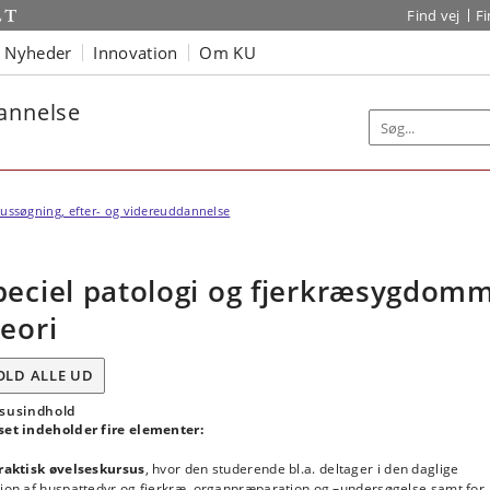
Find vej
F
Nyheder
Innovation
Om KU
dannelse
ussøgning, efter- og videreuddannelse
peciel patologi og fjerkræsygdom
Teori
OLD ALLE UD
susindhold
set indeholder fire elementer:
Praktisk øvelseskursus
, hvor den studerende bl.a. deltager i den daglige
tion af huspattedyr og fjerkræ, organpræparation og –undersøgelse samt for