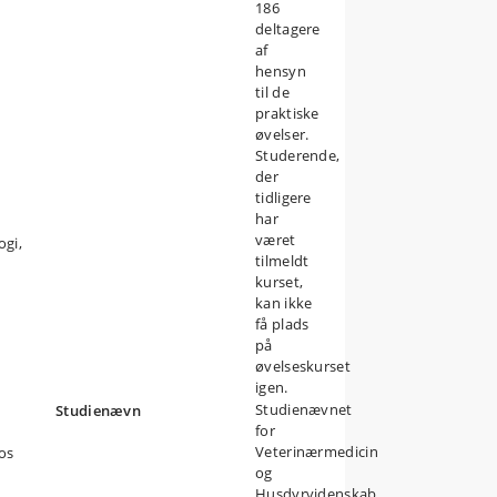
186
deltagere
af
hensyn
til de
praktiske
øvelser.
Studerende,
der
tidligere
har
været
ogi,
tilmeldt
kurset,
kan ikke
få plads
på
øvelseskurset
igen.
Studienævnet
Studienævn
for
Veterinærmedicin
os
og
Husdyrvidenskab