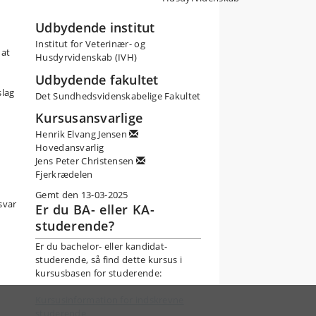
Udbydende institut
Institut for Veterinær- og
 at
Husdyrvidenskab (IVH)
Udbydende fakultet
slag
Det Sundhedsvidenskabelige Fakultet
Kursusansvarlige
Henrik Elvang Jensen
Hovedansvarlig
Jens Peter Christensen
Fjerkrædelen
Gemt den 13-03-2025
svar
Er du BA- eller KA-
studerende?
Er du bachelor- eller kandidat-
studerende, så find dette kursus i
kursusbasen for studerende:
Kursusinformation for indskrevne
studerende