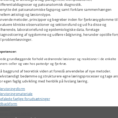
ifferentialdiagnoser og patoanatomisk diagnostik.
enytte det patoanatomiske fagsprog samt forklare sammenhængen
ellem ætiologi og læsionstype.
nvende metoder, principper og begreber inden for fjerkræsygdomme til
valuere kliniske observationer og sektionsfund og ud fra disse og
ilhørende, laboratoriefund og epidemiologiske data, foretage
iagnosticering af sygdomme og udføre rådgivning, herunder opstille for
il problemløsninger.
petencer:
ede grundlæggende forhold vedrørende læsioner og reaktioner i de enkelte
ners celler og væv hos pattedyr og fjerkræ.
å baggrund af teoretisk viden at foreslå anvendelse af nye metoder.
elvstændigt bedømme og strukturere egne læringsprocesser og tage an
or egen faglig udvikling med henblik på livslang læring.
ervisningsform
ervisningsmateriale
efalede faglige forudsætninger
dbackform
melding
amen (SVEB13031E)