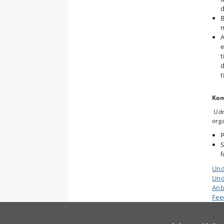
d
B
m
A
e
t
d
t
Kom
Udr
orga
P
S
f
Und
Und
Anb
Fee
Til
Eks