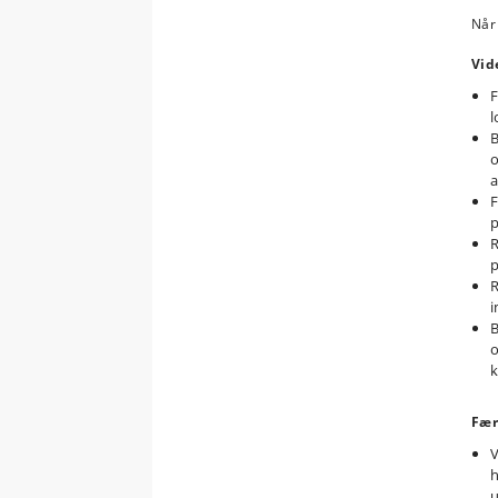
Når 
Vid
F
l
B
o
a
F
R
p
R
i
B
k
Fær
V
h
u