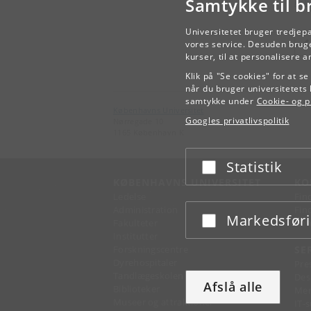
Samtykke til b
Arb
Universitetet bruger tredjep
vores service. Desuden bruge
kurser, til at personalisere 
Klik på "Se cookies" for at s
når du bruger universitetets 
samtykke under
Cookie- og pr
Københavns Universitet
Googles privatlivspolitik
Nørregade 10
1165 København K
Statistik
Acceptér eller afslå
KØBENHAVNS UNIVERSITET
KO
Ledelse
Fin
Administration
Fin
Markedsfør
Acceptér eller afslå
Fakulteter
Kon
Institutter
Forskningscentre
SE
Dyrehospitaler
Pre
Tandlægeskolen
Des
Afslå alle
Biblioteker
Mer
Museer og attraktioner
IT-