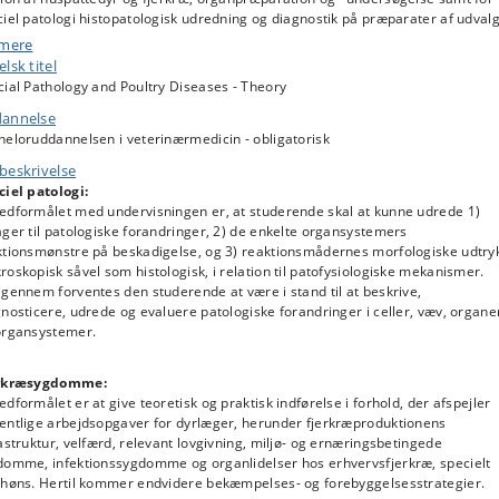
iel patologi histopatologisk udredning og diagnostik på præparater af udval
oner.
 mere
lsk titel
Teoretisk undervisning
i sygdomme og læsioner i celler, væv, organer og
ial Pathology and Poultry Diseases - Theory
ansystemer hos huspattedyr, omfattende bl.a. teoretisk gennemgang basere
annelse
organsystemer og case-baseret undervisning.
heloruddannelsen i veterinærmedicin - obligatorisk
Teoretiske øvelser
, hvor den studerende eksponeres for en bred vifte af
beskrivelse
oskopiske læsioner i forskellige væv og organer fra huspattedyr.
ciel patologi:
rvisningen er fototekbaseret (en samling af fagrelaterede billeder med et
edformålet med undervisningen er, at studerende skal at kunne udrede 1)
lg af læsionstyper hos de forskellige dyrearter).
ger til patologiske forandringer, 2) de enkelte organsystemers
ktionsmønstre på beskadigelse, og 3) reaktionsmådernes morfologiske udtry
For fjerkræsygdomme
gælder endvidere, at undervisningen omfatter
oskopisk såvel som histologisk, i relation til patofysiologiske mekanismer.
uktionens opbygning, velfærdsproblematikker, relevant lovgivning, miljø- og
gennem forventes den studerende at være i stand til at beskrive,
æringsbetingede sygdomme, infektionssygdomme og organlidelser hos
nosticere, udrede og evaluere patologiske forandringer i celler, væv, organe
vervsfjerkræ, herunder specielt høns. Undervisningen omfatter endvidere
organsystemer.
æmpelses- og forebyggelsesstrategier.
rkræsygdomme:
dformålet er at give teoretisk og praktisk indførelse i forhold, der afspejler
entlige arbejdsopgaver for dyrlæger, herunder fjerkræproduktionens
astruktur, velfærd, relevant lovgivning, miljø- og ernæringsbetingede
domme, infektionssygdomme og organlidelser hos erhvervsfjerkræ, specielt
 høns. Hertil kommer endvidere bekæmpelses- og forebyggelsesstrategier.