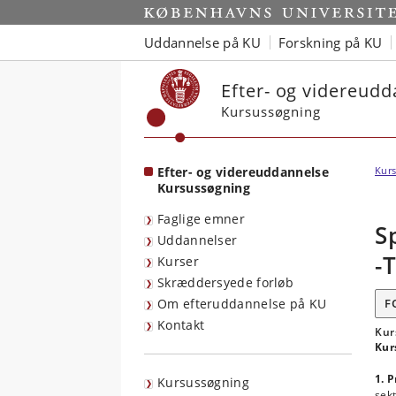
Start
Uddannelse på KU
Forskning på KU
Efter- og videreud
Kursussøgning
Efter- og videreuddannelse
Kurs
Kursussøgning
Faglige emner
S
Uddannelser
-
Kurser
Skræddersyede forløb
Om efteruddannelse på KU
F
Kontakt
Kur
Kur
1. 
Kursussøgning
sek