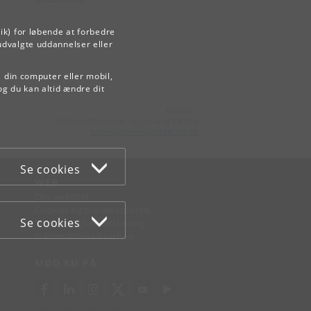
ik) for løbende at forbedre
udvalgte uddannelser eller
å din computer eller mobil,
og du kan altid ændre dit
Kontakt:
Videreuddannelse og Livslang Læring
lifelonglearning
@
adm
.
ku
.
dk
Se cookies
WEB
Om websitet
Cookies og privatlivspolitik
Se cookies
Tilgængelighedserklæring
Informationssikkerhed
MØD KU PÅ