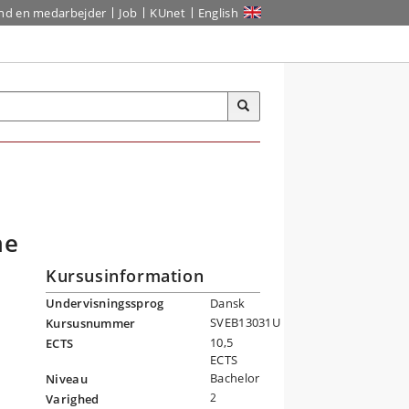
ind en medarbejder
Job
KUnet
English
me
Kursusinformation
Undervisningssprog
Dansk
SVEB13031U
Kursusnummer
10,5
ECTS
ECTS
Bachelor
Niveau
2
Varighed