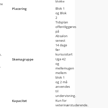
blokke
gte
Blok 1
Placering
og Blok
2
t
Tidsplan
offentliggøres
på
Absalon
senest
14 dage
før
kursusstart
k,
Uge 42
Skemagruppe
og
r
mellemugen
mellem
blok 1
og 2 må
anvendes
til
undervisning.
Kun for
Kapacitet
veterinærstuderende.