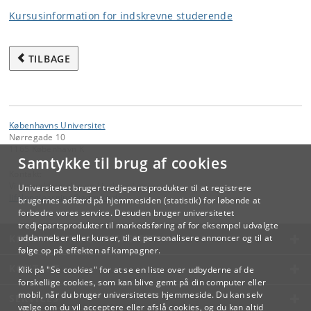
Kursusinformation for indskrevne studerende
TILBAGE
Københavns Universitet
Nørregade 10
1165 København K
Samtykke til brug af cookies
Kontakt:
Videreuddannelse og Livslang Læring
Universitetet bruger tredjepartsprodukter til at registrere
lifelonglearning
@
adm
.
ku
.
dk
brugernes adfærd på hjemmesiden (statistik) for løbende at
forbedre vores service. Desuden bruger universitetet
tredjepartsprodukter til markedsføring af for eksempel udvalgte
KØBENHAVNS UNIVERSITET
uddannelser eller kurser, til at personalisere annoncer og til at
følge op på effekten af kampagner.
KONTAKT
Klik på "Se cookies" for at se en liste over udbyderne af de
forskellige cookies, som kan blive gemt på din computer eller
mobil, når du bruger universitetets hjemmeside. Du kan selv
SERVICES
vælge om du vil acceptere eller afslå cookies, og du kan altid