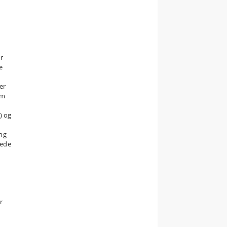
r
e
er
om
) og
ing
vede
r