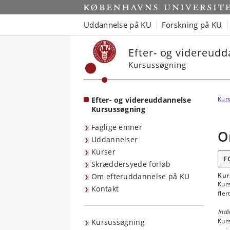
Start
Uddannelse på KU
Forskning på KU
Efter- og videreud
Kursussøgning
Efter- og videreuddannelse
Kurs
Kursussøgning
Faglige emner
O
Uddannelser
Kurser
F
Skræddersyede forløb
Kur
Om efteruddannelse på KU
Kurs
Kontakt
fler
Indi
Kurs
Kursussøgning