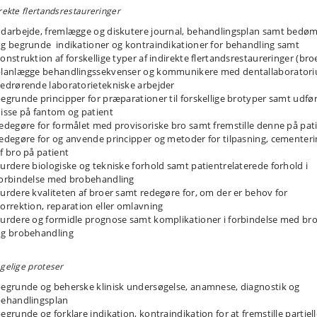
rekte flertandsrestaureringer
darbejde, fremlægge og diskutere journal, behandlingsplan samt bed
g begrunde indikationer og kontraindikationer for behandling samt
onstruktion af forskellige typer af indirekte flertandsrestaureringer (bro
lanlægge behandlingssekvenser og kommunikere med dentallaborator
edrørende laboratorietekniske arbejder
egrunde principper for præparationer til forskellige brotyper samt udfø
isse på fantom og patient
edegøre for formålet med provisoriske bro samt fremstille denne på pat
edegøre for og anvende principper og metoder for tilpasning, cementer
f bro på patient
urdere biologiske og tekniske forhold samt patientrelaterede forhold i
orbindelse med brobehandling
urdere kvaliteten af broer samt redegøre for, om der er behov for
orrektion, reparation eller omlavning
urdere og formidle prognose samt komplikationer i forbindelse med br
g brobehandling
gelige proteser
egrunde og beherske klinisk undersøgelse, anamnese, diagnostik og
ehandlingsplan
egrunde og forklare indikation, kontraindikation for at fremstille partiel