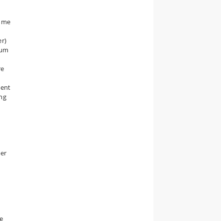
ømme
er)
ium
re
ient
ing
oer
le