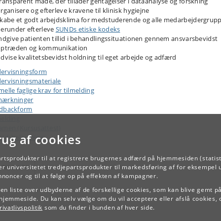
ransparent måde, der tillader gentagelser i dataanalyse og forskning
rganisere og efterleve kravene til klinisk hygiejne
kabe et godt arbejdsklima for medstuderende og alle medarbejdergrupp
erunder efterleve
SUNDs etiske kodeks
ndgive patienten tillid i behandlingssituationen gennem ansvarsbevidst
optræden og kommunikation
dvise kvalitetsbevidst holdning til eget arbejde og adfærd
ervisningsform
ervisningsmateriale
elle faglige krav for tilmelding
ærkninger
dbackform
melding
amen (Kursusattest)
rug af cookies
ejdsbelastning
artsprodukter til at registrere brugernes adfærd på hjemmesiden (statist
TILBAGE
r universitetet tredjepartsprodukter til markedsføring af for eksempel 
annoncer og til at følge op på effekten af kampagner.
e en liste over udbyderne af de forskellige cookies, som kan blive gemt p
hjemmeside. Du kan selv vælge om du vil acceptere eller afslå cookies, 
ivatlivspolitik
som du finder i bunden af hver side.