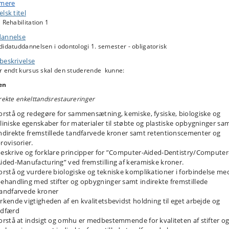
ygninger samt indirekte fremstillede tandfarvede kroner, herunder
 mere
erialemæssige egenskaber og materialernes anvendelse i den kliniske
lsk titel
uation. Under vejledning skal den studerende kunne vurdere
 Rehabilitation 1
ndlingsindikation og sættes i stand til at kunne udføre sådanne restaurering
annelse
nkelttænder. Det væsentligste indhold i kursus omfatter materialelære,
andlingsbehov og -planlægning, klinisk gennemførelse samt
idatuddannelsen i odontologi 1. semester - obligatorisk
gnosevurdering for indirekte tandfarvede indlæg og kroner. Under
beskrivelse
sesforløbet skal den studerende have opnået en vis erfaring i at vurdere
er endt kursus skal den studerende kunne:
ndlingsindikation for tandfarvede indlæg og kroner samt kunne fremstille
anne på patient.
en
rekte enkelttandsrestaureringer
rekte flertandsrestaureringer
et skal give den studerende indgående forståelse for indirekte
orstå og redegøre for sammensætning, kemiske, fysiske, biologiske og
rtandsretaureringer (broer), herunder materialemæssige egenskaber og
liniske egenskaber for materialer til støbte og plastiske opbygninger sa
rialernes anvendelse i den kliniske situation. Under vejledning skal den
ndirekte fremstillede tandfarvede kroner samt retentionscementer og
erende kunne vurdere behandlingsindikation og sættes i stand til at kunne
rovisorier.
re sådanne restaureringer. Det væsentligste indhold i kursus er:
eskrive og forklare principper for ”Computer-Aided-Dentistry/Computer
rialelære, indikationer, behandlingsplanlægning, klinisk gennemførelse,
ided-Manufacturing” ved fremstilling af keramiske kroner.
litetsvurdering og prognose for broer og sammenloddede kroner. Under
orstå og vurdere biologiske og tekniske komplikationer i forbindelse me
sesforløbet skal den studerende have opnået en vis erfaring i at vurdere
ehandling med stifter og opbygninger samt indirekte fremstillede
ndlingsindikation og forklare biologiske reaktioner og biomekaniske forhold
andfarvede kroner
 kliniske procedurer i forbindelse med fremstilling af indirekte
rkende vigtigheden af en kvalitetsbevidst holdning til eget arbejde og
tandsrestaureringer. De kliniske øvelser skal give de studerende indsigt i at
adfærd
andle patienter med mindre broer.
orstå at indsigt og omhu er medbestemmende for kvaliteten af stifter o
gelig protetik