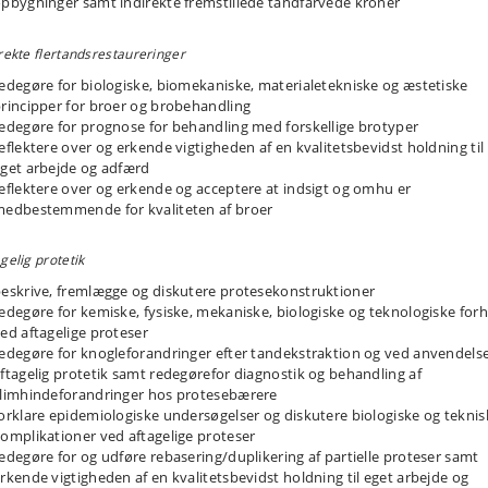
pbygninger samt indirekte fremstillede tandfarvede kroner
et skal give de studerende forståelse for fagområdets teoretiske indhold
des at de bliver i stand til at vurdere behandlingsbehov og redegøre for
ogiske og fysiske principper for aftagelige proteser. Endvidere skal de
rekte flertandsrestaureringer
erende forstå de kliniske procedurer i forbindelse med fremstillingen af
edegøre for biologiske, biomekaniske, materialetekniske og æstetiske
gelige proteser. Det væsentligste indhold i kursus er: materialelære, biologis
rincipper for broer og brobehandling
kter, parodontale overvejelser, indikationer, behandlingsplanlægning, klinis
edegøre for prognose for behandling med forskellige brotyper
emførelse. Ved afslutning af de kliniske øvelser skal den studerende have
eflektere over og erkende vigtigheden af en kvalitetsbevidst holdning til
et forståelse for og være i stand til at anvende principperne for partielle
get arbejde og adfærd
esers fremstilling i patientbehandlingen.
eflektere over og erkende og acceptere at indsigt og omhu er
edbestemmende for kvaliteten af broer
gelig protetik
eskrive, fremlægge og diskutere protesekonstruktioner
edegøre for kemiske, fysiske, mekaniske, biologiske og teknologiske for
ed aftagelige proteser
edegøre for knogleforandringer efter tandekstraktion og ved anvendelse
ftagelig protetik samt redegørefor diagnostik og behandling af
limhindeforandringer hos protesebærere
orklare epidemiologiske undersøgelser og diskutere biologiske og teknis
omplikationer ved aftagelige proteser
edegøre for og udføre rebasering/duplikering af partielle proteser samt
rkende vigtigheden af en kvalitetsbevidst holdning til eget arbejde og