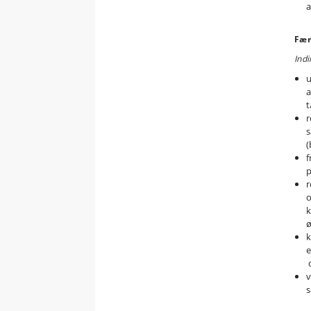
Fær
Indi
u
a
t
r
s
(
f
p
r
o
k
ø
k
e
d
v
s