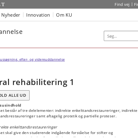
Find vej
F
Nyheder
Innovation
Om KU
dannelse
ussøgning, efter- og videreuddannelse
ral rehabilitering 1
OLD ALLE UD
susindhold
et består af tre delelementer: indirekte enkelttandsrestaureringer, indirekte
tandsrestaureringer samt aftagelig protetik og partielle proteser.
rekte enkelttandsrestaureringer
et skal give den studerende indgående forståelse for stifter og