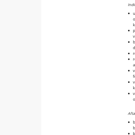
Indi
u
o
k
p
v
b
d
r
r
a
v
f
v
k
v
o
Afta
b
b
b