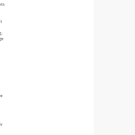
ets
mt
g,
ge
re
iv