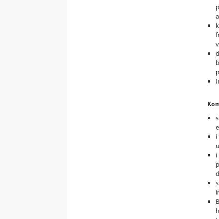
p
a
k
f
v
d
b
p
I
Kom
s
e
i
u
i
p
d
s
i
B
h