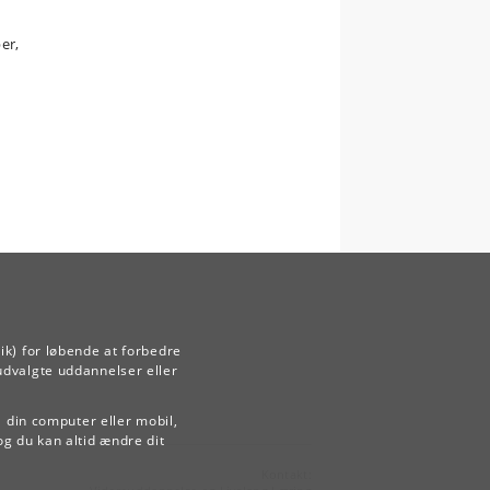
er,
ik) for løbende at forbedre
udvalgte uddannelser eller
å din computer eller mobil,
og du kan altid ændre dit
Kontakt: