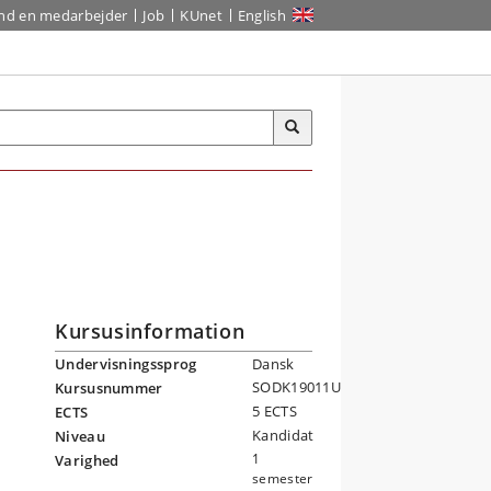
ind en medarbejder
Job
KUnet
English
Kursusinformation
Undervisningssprog
Dansk
SODK19011U
Kursusnummer
5 ECTS
ECTS
Kandidat
Niveau
1
Varighed
semester