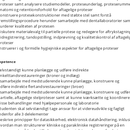
roteser samt analysere studiemodeller, proteseunderlag, proteserumm
natomi og retentionsforhold for aftagelige proteser
onstruere protesekonstruktioner med støbte stel samt forstå
remstillingsprocedure herunder samarbejde med dentallaboratorier sa
urderer kvaliteten af protesen
iskutere materialevalg til partielle protese og redegøre for aftrykstagnin
idregistrering, tandopstilling, indprøvning og kvalitetskontrol af aftageli
roteser
nstruerer i og formidle hygiejniske aspekter for aftagelige proteser
petence
elvstændigt kunne planlægge og udføre indirekte
nkelttandsrestaureringer (kroner og indlæg)
 samarbejde med medstuderende kunne planlægge, konstruere og
dføre indirekte flertandsrestaureringer (broer)
 samarbejde med medstuderende kunne planlægge, konstruere og udfø
artielle, aftagelige stelproteser samt at kunne iværksætte og koordinere
isse behandlinger med hjælpepersonale og laboratorie
tudenten skal selvstændigt tage ansvar for at videreudvikle sig fagligt
ndenfor alle 3 delelementer
eskrive principper for datasikkerhed, elektronisk datahåndtering, inklus
vordan man strukturerer kliniske og parakliniske registreringer på en