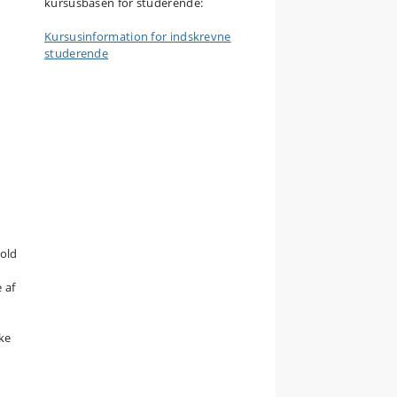
kursusbasen for studerende:
Kursusinformation for indskrevne
studerende
ke
k
hold
 af
ke