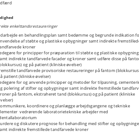
adfærd
dighed
rekte enkelttandsrestaureringer
darbejde en behandlingsplan samt bedømme og begrunde indikation fo
nvendelse af støbte og plastiske opbygninger samt indirekte fremstilled
andfarvede kroner
edegøre for principper for præparation til støbte og plastiske opbygning
amt indirekte tandfarvede facader og kroner samt udføre disse på fant
blokkursus) og på patient (kliniske øvelser)
remstille tandfarvede provisoriske restaureringer på fantom (blokkursus
å patient (kliniske øvelser)
edegøre for og anvende principper og metoder for tilpasning, cementer
g polering af stifter og opbygninger samt indirekte fremstillede tandfar
roner på fantom, ekstraheret tand (blokkursus) og på patient (kliniske
velser)
ommunikere, koordinere og planlægge arbejdsgangene og tekniske
lementer vedrørende laboratorietekniske arbejder med
entallaboratorium
urdere og diskutere prognose for behandling med stifter og opbygninge
amt indirekte fremstillede tandfarvede kroner