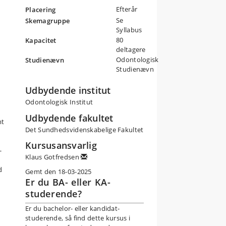
Efterår
Placering
Se
Skemagruppe
er
Syllabus
80
Kapacitet
deltagere
Odontologisk
Studienævn
Studienævn
Udbydende institut
Odontologisk Institut
Udbydende fakultet
mt
Det Sundhedsvidenskabelige Fakultet
Kursusansvarlig
-
Klaus Gotfredsen
d
Gemt den 18-03-2025
Er du BA- eller KA-
studerende?
Er du bachelor- eller kandidat-
g
studerende, så find dette kursus i