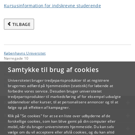
Kursusinformation for indskrevne studerende
TILBAGE
Københavns Universitet
Nørregade 10
1165 København K
Samtykke til brug af cookies
Kontakt:
Videreuddannelse og Livslang Læring
Universitetet bruger tredjepartsprodukter til at registrere
lifelonglearning
@
adm
.
ku
.
dk
brugernes adfærd på hjemmesiden (statistik) for løbende at
forbedre vores service. Desuden bruger universitetet
tredjepartsprodukter til markedsføring af for eksempel udvalgte
KØBENHAVNS UNIVERSITET
uddannelser eller kurser, til at personalisere annoncer og til at
følge op på effekten af kampagner.
KONTAKT
Klik på "Se cookies" for at se en liste over udbyderne af de
forskellige cookies, som kan blive gemt på din computer eller
mobil, når du bruger universitetets hjemmeside. Du kan selv
SERVICES
vælge om du vil acceptere eller afslå cookies, og du kan altid