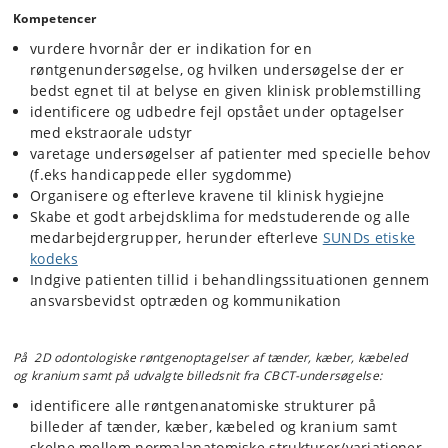
Kompetencer
vurdere hvornår der er indikation for en
røntgenundersøgelse, og hvilken undersøgelse der er
bedst egnet til at belyse en given klinisk problemstilling
identificere og udbedre fejl opstået under optagelser
med ekstraorale udstyr
varetage undersøgelser af patienter med specielle behov
(f.eks handicappede eller sygdomme)
Organisere og efterleve kravene til klinisk hygiejne
Skabe et godt arbejdsklima for medstuderende og alle
medarbejdergrupper, herunder efterleve
SUNDs etiske
kodeks
Indgive patienten tillid i behandlingssituationen gennem
ansvarsbevidst optræden og kommunikation
På 2D odontologiske røntgenoptagelser af tænder, kæber, kæbeled
og kranium samt på udvalgte billedsnit fra CBCT-undersøgelse:
identificere alle røntgenanatomiske strukturer på
billeder af tænder, kæber, kæbeled og kranium samt
skelne mellem normalanatomiske strukturer/variationer