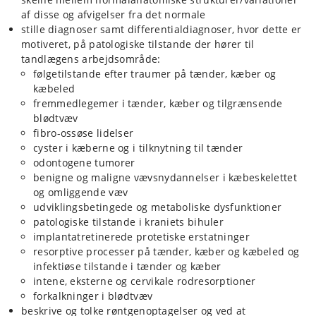
af disse og afvigelser fra det normale
stille diagnoser samt differentialdiagnoser, hvor dette er
motiveret, på patologiske tilstande der hører til
tandlægens arbejdsområde:
følgetilstande efter traumer på tænder, kæber og
kæbeled
fremmedlegemer i tænder, kæber og tilgrænsende
blødtvæv
fibro-ossøse lidelser
cyster i kæberne og i tilknytning til tænder
odontogene tumorer
benigne og maligne vævsnydannelser i kæbeskelettet
og omliggende væv
udviklingsbetingede og metaboliske dysfunktioner
patologiske tilstande i kraniets bihuler
implantatretinerede protetiske erstatninger
resorptive processer på tænder, kæber og kæbeled og
infektiøse tilstande i tænder og kæber
intene, eksterne og cervikale rodresorptioner
forkalkninger i blødtvæv
beskrive og tolke røntgenoptagelser og ved at