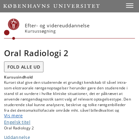
Start
Toggl
Efter- og videreuddannelse
Kursussøgning
Oral Radiologi 2
FOLD ALLE UD
Kursusindhold
Kurset skal give den studerende et grundigt kendskab til såvel intra-
som ekstraorale røntgenoptagelser herunder gøre den studerende i
stand til at vurdere i hvilke kliniske situationer, det er påkrævet at
anvende røntgendiagnostik samt valg af relevant optagelsestype. Den
studerende skal kunne analysere, beskrive og tolke røntgenbilleder
fra det dentomaksillofaciale område mht. såvel billedkvalitet og
Vis mere
normalanatomi som patologiske afvigelser. Endelig skal kurset sætte
den studerende i stand til selv at foretage intraorale
Engelsk titel
røntgenoptagelser med parallelteknik og vinkelhalveringsteknik samt
Oral Radiology 2
udføre specialoptagelser i form af halv- og helaksiale samt
Uddannelse
ekscentriske optagelser i horisontal- og vertikalplanet. Hovedvægten i