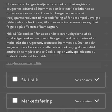
Videreuddannelse og Livslang Læring
Universitetet bruger tredjepartsprodukter til at registrere
lifelonglearning
@
adm
.
ku
.
dk
brugernes adfærd på hjemmesiden (statistik) for løbende at
forbedre vores service. Desuden bruger universitetet
tredjepartsprodukter til markedsføring af for eksempel udvalgte
KØBENHAVNS UNIVERSITET
uddannelser eller kurser, til at personalisere annoncer og til at
følge op på effekten af kampagner.
KONTAKT
Klik på "Se cookies" for at se en liste over udbyderne af de
forskellige cookies, som kan blive gemt på din computer eller
mobil, når du bruger universitetets hjemmeside. Du kan selv
SERVICES
vælge om du vil acceptere eller afslå cookies, og du kan altid
ændre dit samtykke under
Cookie- og privatlivspolitik
som du
FOR STUDERENDE OG ANSATTE
finder i bunden af hver side.
Googles privatlivspolitik
JOB OG KARRIERE
NØDSITUATIONER
Acceptér eller afslå
Statistik
Se cookies
WEB
MØD KU PÅ
Acceptér eller afslå
Markedsføring
Se cookies