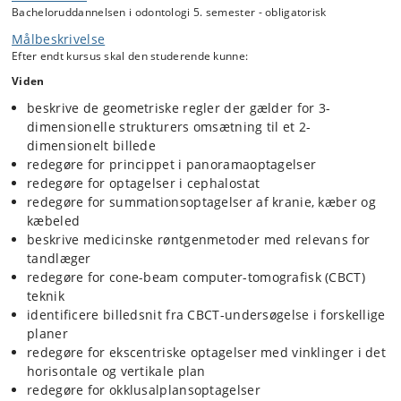
Bacheloruddannelsen i odontologi 5. semester - obligatorisk
undervisningen ligger på det teoretiske grundlag for ekstraorale
røntgenoptagelser herunder vurdering af billedkvalitet,
Målbeskrivelse
normalanatomi samt diagnostik. Der er desuden lagt vægt på
Efter endt kursus skal den studerende kunne:
projektionslære og intraorale specialoptagelser.
Viden
beskrive de geometriske regler der gælder for 3-
dimensionelle strukturers omsætning til et 2-
dimensionelt billede
redegøre for princippet i panoramaoptagelser
redegøre for optagelser i cephalostat
redegøre for summationsoptagelser af kranie, kæber og
kæbeled
beskrive medicinske røntgenmetoder med relevans for
tandlæger
redegøre for cone-beam computer-tomografisk (CBCT)
teknik
identificere billedsnit fra CBCT-undersøgelse i forskellige
planer
redegøre for ekscentriske optagelser med vinklinger i det
horisontale og vertikale plan
redegøre for okklusalplansoptagelser