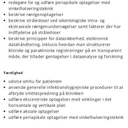
redegøre for og udføre periapikale optagelser med
vinkelhalveringsteknik
beskrive røntgenoptagelser
beskrive stråledoser ved odontologiske intra- og
ekstraorale røntgenundersøgelser samt faktorer der har
indflydelse på stråledoser
beskrive principper for datasikkerhed, elektronisk
datahåndtering, inklusiv hvordan man strukturerer
kliniske og parakliniske registreringer på en transparent
måde, der tillader gentagelser i dataanalyse og forskning
Færdighed
udvise omhu for patienten
anvende generelle infektionshygiejniske procedurer til at
afbryde smittespredning på klinikken
udføre ekscentriske optagelser med vinklinger i det
horisontale og vertikale plan
udføre aksiale optagelser
udføre periapikale optagelser med vinkelhalveringsteknik