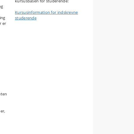
kursusbasen for studerende:
og
Kursusinformation for indskrevne
ing
studerende
r er
eten
er,