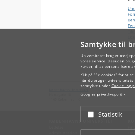
Und
Form
Bem
Fee
Til
Eks
Samtykke til b
Arb
Universitetet bruger tredjep
vores service. Desuden bruge
kurser, til at personalisere 
Klik på "Se cookies" for at s
når du bruger universitetets 
samtykke under
Cookie- og pr
Københavns Universitet
Googles privatlivspolitik
Nørregade 10
1165 København K
Statistik
Acceptér eller afslå
KØBENHAVNS UNIVERSITET
KO
Ledelse
Fin
Administration
Fin