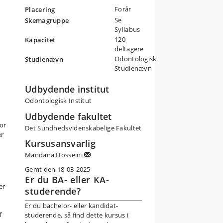
Forår
Placering
e
Se
Skemagruppe
ing
Syllabus
120
Kapacitet
deltagere
Odontologisk
Studienævn
Studienævn
Udbydende institut
Odontologisk Institut
Udbydende fakultet
for
Det Sundhedsvidenskabelige Fakultet
er
Kursusansvarlig
Mandana Hosseini
Gemt den 18-03-2025
Er du BA- eller KA-
er
studerende?
Er du bachelor- eller kandidat-
f
studerende, så find dette kursus i