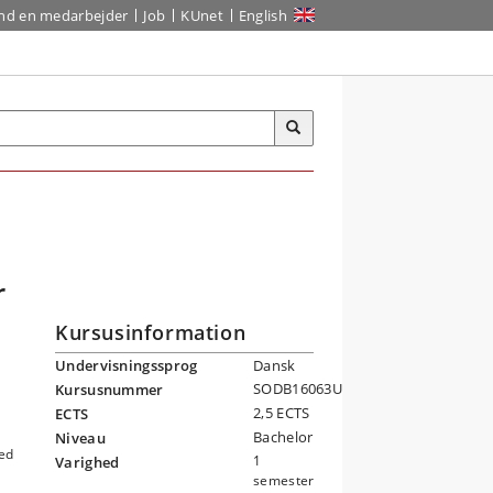
ind en medarbejder
Job
KUnet
English
r
Kursusinformation
Undervisningssprog
Dansk
SODB16063U
Kursusnummer
2,5 ECTS
ECTS
Bachelor
Niveau
med
1
Varighed
semester