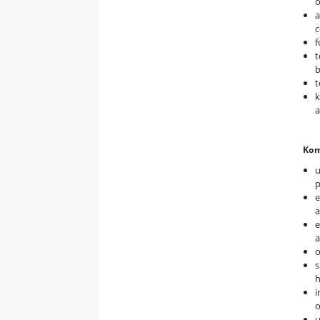
o
a
c
f
t
b
t
k
a
Kom
u
p
e
e
a
o
s
h
i
u