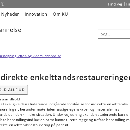
Find vej
F
Nyheder
Innovation
Om KU
dannelse
ussøgning, efter- og videreuddannelse
ndirekte enkelttandsrestaureringe
OLD ALLE UD
susindhold
et skal give den studerende indgående forståelse for indirekte enkelttands-
taureringer, herunder materialemæssige egenskaber og materialernes
ndelse i den kliniske situation. Under vejledning skal den studerende kunne
dere behandlingsindikation samt kunne tilrettelægge og udføre behandling 
rekte enkelttandsrestaurering på patient.