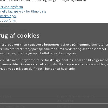
ervisningsform
elle faglige krav for tilmelding
ærkninger
dbackform
melding
amen (Kursusattest)
rug af cookies
ejdsbelastning
artsprodukter til at registrere brugernes adfærd på hjemmesiden (statist
TILBAGE
r universitetet tredjepartsprodukter til markedsføring af for eksempel 
annoncer og til at følge op på effekten af kampagner.
e en liste over udbyderne af de forskellige cookies, som kan blive gemt p
hjemmeside. Du kan selv vælge om du vil acceptere eller afslå cookies, 
ivatlivspolitik
som du finder i bunden af hver side.
NTAKT
FOR STUDERENDE OG
ANSATTE
d vej
KUnet
d en medarbejder