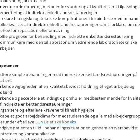
kklusion og artikulation
nvende principper og metoder for vurdering af kvalitet samt tilpasning 
ementering af indirekte enkelttandsrestaureringer
orklare biologiske og tekniske komplikationer i forbindelse med behandl
olke kvalitet af indirekte enkelttandsrestaureringer samt forklare, om de
ehov for reparation eller omlavning
olke prognose for behandling med indirekte enkelttandsrestaurering
ommunikere med dentallaboratorium vedrørende laboratorietekniske
rbejder
petencer
dføre simple behandlinger med indirekte enkelttandsrestaureringer på
atient
rkende vigtigheden af en kvalitetsbevidst holdning til eget arbejde og
adfærd
rkende og acceptere at indsigt og omhu er medbestemmende for kvalit
f indirekte enkelttandsrestaureringer
rganisere og efterleve kravene til klinisk hygiejne
kabe et godt arbejdsklima for medstuderende og alle medarbejdergrupp
erunder efterleve
SUNDs etiske kodeks
ndgive patienten tillid i behandlingssituationen gennem ansvarsbevidst
optræden og kommunikation
dvise kvalitetsbevidst holdning til eget arbejde og adfærd