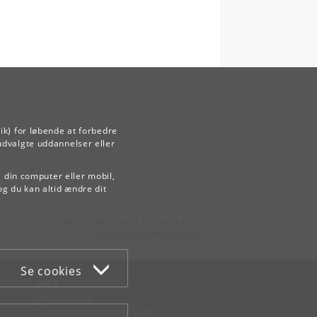
ik) for løbende at forbedre
udvalgte uddannelser eller
å din computer eller mobil,
og du kan altid ændre dit
Kontakt:
Videreuddannelse og Livslang Læring
lifelonglearning
@
adm
.
ku
.
dk
Se cookies
WEB
Om websitet
Cookies og privatlivspolitik