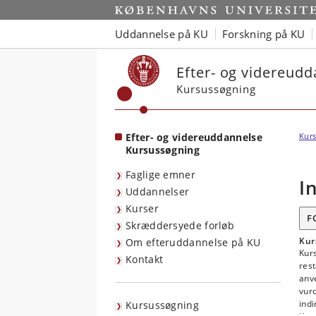
Start
Uddannelse på KU
Forskning på KU
Efter- og videreud
Kursussøgning
Efter- og videreuddannelse
Kurs
Kursussøgning
Faglige emner
I
Uddannelser
Kurser
F
Skræddersyede forløb
Kur
Om efteruddannelse på KU
Kurs
Kontakt
res
anve
vur
indi
Kursussøgning