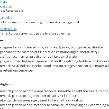
et gennemføres i et tværfagligt samarbejde mellem fagene cariologi, oral
 mere
bilitering og dentalmaterialer.
lsk titel
 væsentligste indhold i kurset omfatter materialelære vedrørende anvendels
rect Restorations
etal og keramik til indirekte enkelttandsrestaureringer samt patientbehandl
annelse
 diagnostik, vurdering af behandlingsbehov, behandlingsplanlægning og
relse af behandling.
eloruddannelsen i odontologi 6. semester - obligatorisk
beskrivelse
r endt kursus forventes den studerende at kunne:
en
edegøre for sammensætning, kemiske, fysiske, biologiske og kliniske
genskaber for materialer til indirekte restaureringer i metal, aftryk,
etentionscementer, provisorier og hjælpematerialer
ptage journal, lægge en generel behandlingsplan og forklare indikation 
nvendelse af indirekte enkelttandsrestaureringer, provisoriske material
g retentionscementer
digheder
nvende principper for præparation til indirekte enkelttandsrestaurering
nvende principper og metoder for aftryk til indirekte
nkelttandsrestaureringer, samt tolke et aftryks kvalitet
nvende principper og metoder for analyse, registrering og udformning a