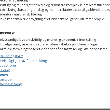
eurorehabilitering
kriftligt og mundtligt formidle og diskutere komplekse problemstillinger
t forskningsbaseret grundlag og kunne relatere dette til gældende praks
ndenfor neurorehabilitering
ave kendskab til opbygning af et videnskabeligt struktureret projekt
petencer
elvstændigt lave en skriftlig og mundtlig akademisk fremstilling
dvælge, analysere og diskutere videnskabelige problemstillinger
ormidle forskningsbaseret viden for både fagfæller og ikke-specialister
ervisningsform
elle faglige krav for tilmelding
dbackform
melding
samen
sustype
ejdsbelastning