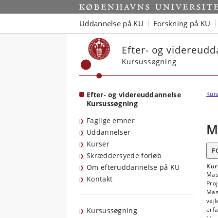
Start
Uddannelse på KU
Forskning på KU
Efter- og videreud
Kursussøgning
Efter- og videreuddannelse
Kurs
Kursussøgning
Faglige emner
M
Uddannelser
Kurser
F
Skræddersyede forløb
Kur
Om efteruddannelse på KU
Mast
Kontakt
Proj
Mas
vejl
erfa
Kursussøgning