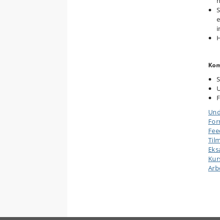
n
S
e
i
H
Kom
S
U
F
Und
Form
Fee
Til
Ek
Kur
Arb