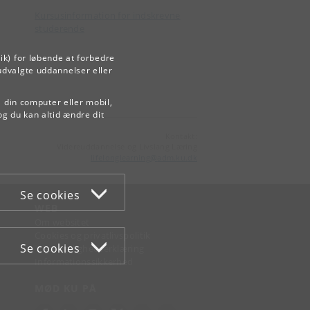
Kursusinformation for indskrevne
studerende
ik) for løbende at forbedre
udvalgte uddannelser eller
å din computer eller mobil,
og du kan altid ændre dit
Kontakt:
Videreuddannelse og Livslang Læring
lifelonglearning
@
adm
.
ku
.
dk
Se cookies
WEB
Om websitet
Cookies og privatlivspolitik
Se cookies
Tilgængelighedserklæring
Informationssikkerhed
MØD KU PÅ