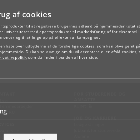
rug af cookies
artsprodukter til at registrere brugernes adfærd på hjemmesiden (statist
TILBAGE
r universitetet tredjepartsprodukter til markedsføring af for eksempel 
annoncer og til at følge op på effekten af kampagner.
e en liste over udbyderne af de forskellige cookies, som kan blive gemt p
hjemmeside. Du kan selv vælge om du vil acceptere eller afslå cookies, 
ivatlivspolitik
som du finder i bunden af hver side.
NTAKT
FOR STUDERENDE OG
ANSATTE
d vej
KUnet
d en medarbejder
ing
takt KU
JOB OG KARRIERE
RVICES
Ledige stillinger
Jobbank for studerende
sseservice
Alumne
ignguide