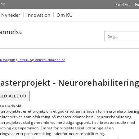
Find vej
F
Nyheder
Innovation
Om KU
dannelse
ussøgning, efter- og videreuddannelse
asterprojekt - Neurorehabiliterin
OLD ALLE UD
susindhold
erprojektet er et projekt om et godkendt emne inden for neurorehabilitering
ektet skrives som afslutning på masteruddannelsen i neurorehabilitering.
terprojektet skal gennemføres med udgangspunkt i et litteraturstudie med
edning og supervision. Emnet for projektet skal udspringe af en
ringsbaseret problemstilling indenfor neurorehabilitering.