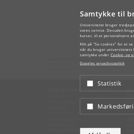
Samtykke til b
Universitetet bruger tredjep
vores service. Desuden bruge
kurser, til at personalisere 
Klik på "Se cookies" for at s
når du bruger universitetets 
samtykke under
Cookie- og pr
Københavns Universitet
Googles privatlivspolitik
Nørregade 10
1165 København K
Statistik
Acceptér eller afslå
KØBENHAVNS UNIVERSITET
KO
Ledelse
Fin
Administration
Fin
Markedsfør
Acceptér eller afslå
Fakulteter
Kon
Institutter
Forskningscentre
SE
Dyrehospitaler
Pre
Tandlægeskolen
Des