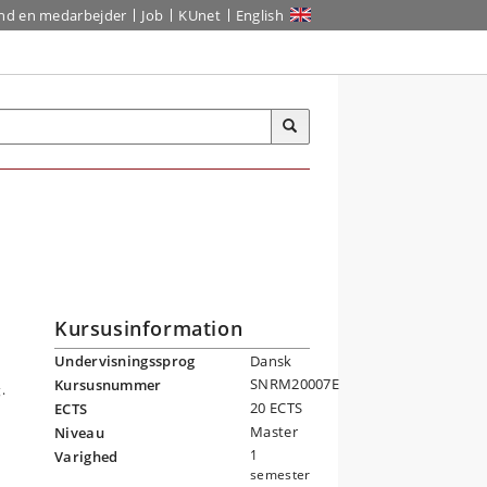
ind en medarbejder
Job
KUnet
English
g
Kursusinformation
Undervisningssprog
Dansk
SNRM20007E
Kursusnummer
.
20 ECTS
ECTS
Master
Niveau
1
Varighed
semester