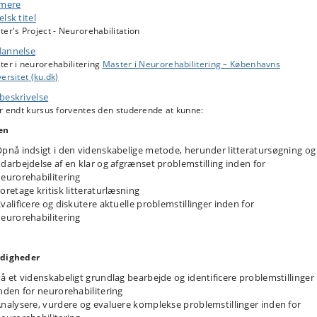
terprojektet skal demonstrere den studerendes evne til at formulere,
 mere
ysere, diskutere og vurdere problemstillinger inden for et relevant, afgræns
lsk titel
nskabeligt emne i henhold til forskningsbaseret viden og metoder indenfor
er's Project - Neurorehabilitation
området.
annelse
andlingen forsvares mundtligt.
ter i neurorehabilitering
Master i Neurorehabilitering – Københavns
ersitet (ku.dk)
beskrivelse
r endt kursus forventes den studerende at kunne:
en
pnå indsigt i den videnskabelige metode, herunder litteratursøgning og
darbejdelse af en klar og afgrænset problemstilling inden for
eurorehabilitering
oretage kritisk litteraturlæsning
valificere og diskutere aktuelle problemstillinger inden for
eurorehabilitering
digheder
å et videnskabeligt grundlag bearbejde og identificere problemstillinger
nden for neurorehabilitering
nalysere, vurdere og evaluere komplekse problemstillinger inden for