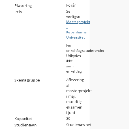
Forår
et
Placering
Se
Pris
venligst:
Masterprojekt
–
Københavns
Universitet
For
enkeltfagsstuderende:
Udbydes
ikke
som
enkeltfag
Aflevering
Skemagruppe
af
masterprojekt
i maj,
mundtlig
eksamen
i juni
30
Kapacitet
Studienævnet
Studienævn