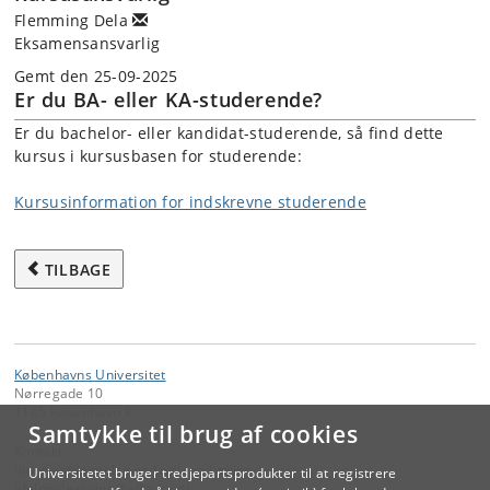
Flemming Dela
Eksamensansvarlig
Gemt den 25-09-2025
Er du BA- eller KA-studerende?
Er du bachelor- eller kandidat-studerende, så find dette
kursus i kursusbasen for studerende:
Kursusinformation for indskrevne studerende
TILBAGE
Københavns Universitet
Nørregade 10
1165 København K
Samtykke til brug af cookies
Kontakt:
Videreuddannelse og Livslang Læring
Universitetet bruger tredjepartsprodukter til at registrere
lifelonglearning
@
adm
.
ku
.
dk