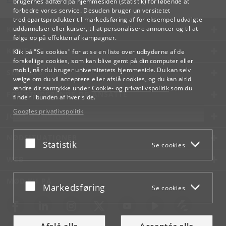
brugernes adfærd på hjemmesiden (statistik) for løbende at
forbedre vores service. Desuden bruger universitetet
tredjepartsprodukter til markedsføring af for eksempel udvalgte
KØBENHAVNS UNIVERSITET
uddannelser eller kurser, til at personalisere annoncer og til at
følge op på effekten af kampagner.
KONTAKT
Klik på "Se cookies" for at se en liste over udbyderne af de
forskellige cookies, som kan blive gemt på din computer eller
mobil, når du bruger universitetets hjemmeside. Du kan selv
SERVICES
vælge om du vil acceptere eller afslå cookies, og du kan altid
ændre dit samtykke under
Cookie- og privatlivspolitik
som du
FOR STUDERENDE OG ANSATTE
finder i bunden af hver side.
Googles privatlivspolitik
JOB OG KARRIERE
NØDSITUATIONER
Acceptér eller afslå
Statistik
Se cookies
WEB
MØD KU PÅ
Acceptér eller afslå
Markedsføring
Se cookies