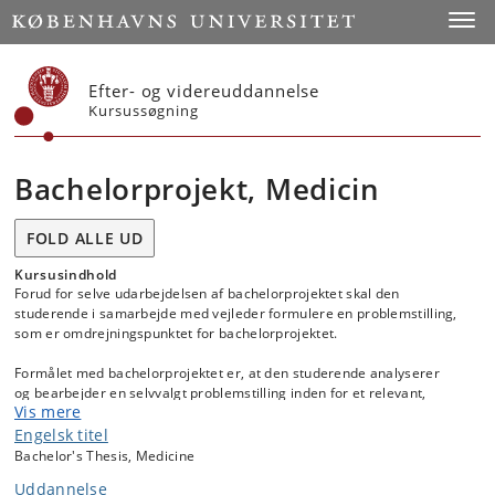
Start
Toggl
Efter- og videreuddannelse
Kursussøgning
Bachelorprojekt, Medicin
FOLD ALLE UD
Kursusindhold
Forud for selve udarbejdelsen af bachelorprojektet skal den
studerende i samarbejde med vejleder formulere en problemstilling,
som er omdrejningspunktet for bachelorprojektet.
Formålet med bachelorprojektet er, at den studerende analyserer
og bearbejder en selvvalgt problemstilling inden for et relevant,
Vis mere
afgrænset sundhedsvidenskabeligt emne.
Engelsk titel
Projektet baseres på et litteraturstudie eller på empiriske data
Bachelor's Thesis, Medicine
indsamlet af den studerende eller stillet til rådighed af vejleder.
Uddannelse