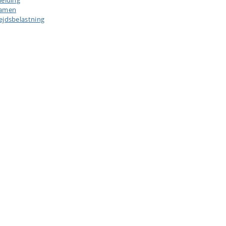
melding
samen
ejdsbelastning