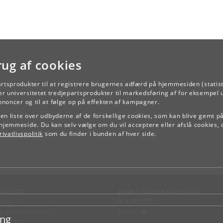
rug af cookies
artsprodukter til at registrere brugernes adfærd på hjemmesiden (statist
TILBAGE
r universitetet tredjepartsprodukter til markedsføring af for eksempel 
annoncer og til at følge op på effekten af kampagner.
e en liste over udbyderne af de forskellige cookies, som kan blive gemt p
hjemmeside. Du kan selv vælge om du vil acceptere eller afslå cookies, 
ivatlivspolitik
som du finder i bunden af hver side.
NTAKT
FOR STUDERENDE OG
ANSATTE
d vej
KUnet
d en medarbejder
ing
takt KU