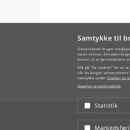
Samtykke til b
Universitetet bruger tredjep
vores service. Desuden bruge
kurser, til at personalisere 
Klik på "Se cookies" for at s
når du bruger universitetets 
samtykke under
Cookie- og pr
Københavns Universitet
Googles privatlivspolitik
Nørregade 10
1165 København K
Statistik
Acceptér eller afslå
KØBENHAVNS UNIVERSITET
KO
Ledelse
Fin
Administration
Fin
Markedsfør
Acceptér eller afslå
Fakulteter
Kon