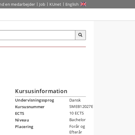
ind en medarbejder
Job
KUnet
English
Kursusinformation
Undervisningssprog
Dansk
SMEB12027E
Kursusnummer
10 ECTS
ECTS
Bachelor
Niveau
Forår og
Placering
Efterår