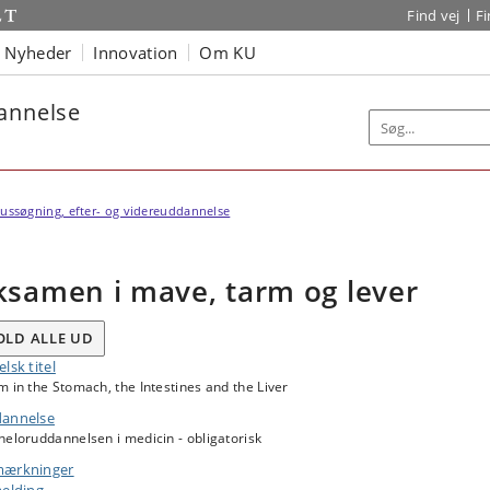
Find vej
F
Nyheder
Innovation
Om KU
dannelse
ussøgning, efter- og videreuddannelse
ksamen i mave, tarm og lever
OLD ALLE UD
lsk titel
 in the Stomach, the Intestines and the Liver
annelse
eloruddannelsen i medicin - obligatorisk
ærkninger