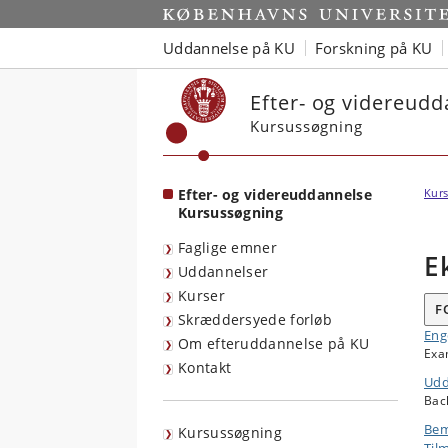
Start
Uddannelse på KU
Forskning på KU
Efter- og videreud
Kursussøgning
Efter- og videreuddannelse
Kurs
Kursussøgning
Faglige emner
E
Uddannelser
Kurser
F
Skræddersyede forløb
Enge
Om efteruddannelse på KU
Exam
Kontakt
Udd
Bach
Bem
Kursussøgning