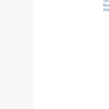
Til
Ek
Arb