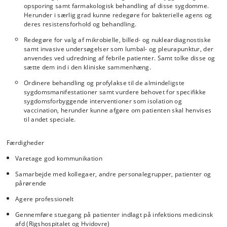
opsporing samt farmakologisk behandling af disse sygdomme.
Herunder i særlig grad kunne redegøre for bakterielle agens og
deres resistensforhold og behandling.
Redegøre for valg af mikrobielle, billed- og nukleardiagnostiske
samt invasive undersøgelser som lumbal- og pleurapunktur, der
anvendes ved udredning af febrile patienter. Samt tolke disse og
sætte dem ind i den kliniske sammenhæng.
Ordinere behandling og profylakse til de almindeligste
sygdomsmanifestationer samt vurdere behovet for specifikke
sygdomsforbyggende interventioner som isolation og
vaccination, herunder kunne afgøre om patienten skal henvises
til andet speciale.
Færdigheder
Varetage god kommunikation
Samarbejde med kollegaer, andre personalegrupper, patienter og
pårørende
Agere professionelt
Gennemføre stuegang på patienter indlagt på infektions medicinsk
afd (Rigshospitalet og Hvidovre)