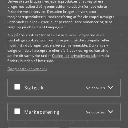
Videreuddannelse og Livslang Læring
Universitetet bruger tredjepartsprodukter til at registrere
lifelonglearning
@
adm
.
ku
.
dk
brugernes adfærd på hjemmesiden (statistik) for løbende at
forbedre vores service. Desuden bruger universitetet
tredjepartsprodukter til markedsføring af for eksempel udvalgte
KØBENHAVNS UNIVERSITET
uddannelser eller kurser, til at personalisere annoncer og til at
følge op på effekten af kampagner.
KONTAKT
Klik på "Se cookies" for at se en liste over udbyderne af de
forskellige cookies, som kan blive gemt på din computer eller
mobil, når du bruger universitetets hjemmeside. Du kan selv
SERVICES
vælge om du vil acceptere eller afslå cookies, og du kan altid
ændre dit samtykke under
Cookie- og privatlivspolitik
som du
FOR STUDERENDE OG ANSATTE
finder i bunden af hver side.
Googles privatlivspolitik
JOB OG KARRIERE
NØDSITUATIONER
Acceptér eller afslå
Statistik
Se cookies
WEB
MØD KU PÅ
Acceptér eller afslå
Markedsføring
Se cookies