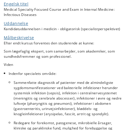
Kurset byder på enkelte dage med centraliseret undervisning, men
Engelsk titel
den største del af tiden vil kursisterne være i klinisk arbejde på to
Medical Specialty Focused Course and Exam in Internal Medicine:
forskellige infektionsmedicinske afdelinger samt 2 dages ophold på en
Infectious Diseases
klinisk mikrobiologisk afdeling. Hovedvægten vil blive lagt på de akutte
Uddannelse
bakterielle infektioner. Den primære tilgang vil være den løbende
Kandidatuddannelsen i medicin - obligatorisk (specialistperspektivet)
vurdering af patientforløb i forbindelse med stuegang (på
Rigshospitalet og Hvidovre) samt i vagtfunktionen (på Hillerød, Herlev
Målbeskrivelse
og Roskilde).
Efter endt kursus forventes den studerende at kunne:
Kurset bygger, uanset speciale, på den studerendes færdigheder
Som lægefaglig ekspert, som samarbejder, som akademiker, som
indenfor intern medicin, kirurgi, psykiatri og de kliniske neuro- og
sundhedsfremmer og som professionel.
sansefag, og kurset skal, ud over kendskabet til infektionsmedicin,
tilføre den studerende en generel øget klinisk rutine med deraf øget
Viden
selvstændighed og selvtillid i rollen som professionel.
Indenfor specialets område:
Sammenfatte diagnostik af patienter med de almindeligste
sygdomsmanifestationer ved bakterielle infektioner herunder
systemisk infektion (sepsis), infektion i centralnervesystemet
(meningitis og cerebrale abscesser), infektioner i øvre og nedre
luftveje (pharyngitis og pneumoni), infektioner i abdomen
(gastroenteritis, urinvejsinfektioner), bløddels- og
knogleinfektioner (erysipelas, fasciit, artrit og spondylit).
Redegøre for forekomst, patogenese, mikrobielle årsager,
kliniske og paraklinske fund, mulighed for forebyggelse og