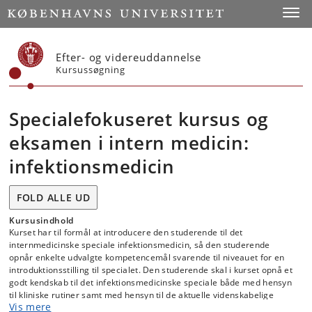
Start
Toggl
Efter- og videreuddannelse
Kursussøgning
Specialefokuseret kursus og
eksamen i intern medicin:
infektionsmedicin
FOLD ALLE UD
Kursusindhold
Kurset har til formål at introducere den studerende til det
internmedicinske speciale infektionsmedicin, så den studerende
opnår enkelte udvalgte kompetencemål svarende til niveauet for en
introduktionsstilling til specialet. Den studerende skal i kurset opnå et
godt kendskab til det infektionsmedicinske speciale både med hensyn
til kliniske rutiner samt med hensyn til de aktuelle videnskabelige
Vis mere
problemstillinger, der internationalt tegner specialets udvikling.