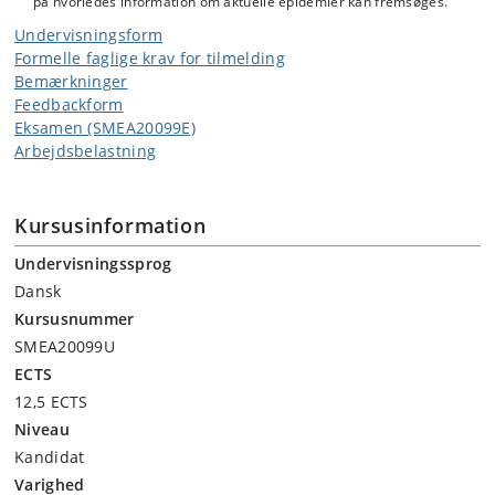
på hvorledes information om aktuelle epidemier kan fremsøges.
Undervisningsform
Formelle faglige krav for tilmelding
Bemærkninger
Feedbackform
Eksamen (SMEA20099E)
Arbejdsbelastning
Kursusinformation
Undervisningssprog
Dansk
Kursusnummer
SMEA20099U
ECTS
12,5 ECTS
Niveau
Kandidat
Varighed