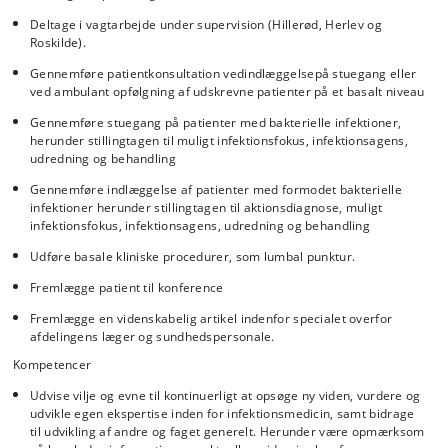
Deltage i vagtarbejde under supervision (Hillerød, Herlev og
Roskilde).
Gennemføre patientkonsultation vedindlæggelsepå stuegang eller
ved ambulant opfølgning af udskrevne patienter på et basalt niveau
Gennemføre stuegang på patienter med bakterielle infektioner,
herunder stillingtagen til muligt infektionsfokus, infektionsagens,
udredning og behandling
Gennemføre indlæggelse af patienter med formodet bakterielle
infektioner herunder stillingtagen til aktionsdiagnose, muligt
infektionsfokus, infektionsagens, udredning og behandling
Udføre basale kliniske procedurer, som lumbal punktur.
Fremlægge patient til konference
Fremlægge en videnskabelig artikel indenfor specialet overfor
afdelingens læger og sundhedspersonale.
Kompetencer
Udvise vilje og evne til kontinuerligt at opsøge ny viden, vurdere og
udvikle egen ekspertise inden for infektionsmedicin, samt bidrage
til udvikling af andre og faget generelt. Herunder være opmærksom