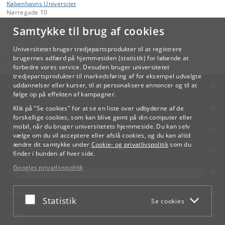
Københavns Universitet
Nørregade 10
1165 København K
Samtykke til brug af cookies
Kontakt:
Videreuddannelse og Livslang Læring
Universitetet bruger tredjepartsprodukter til at registrere
lifelonglearning
@
adm
.
ku
.
dk
brugernes adfærd på hjemmesiden (statistik) for løbende at
forbedre vores service. Desuden bruger universitetet
tredjepartsprodukter til markedsføring af for eksempel udvalgte
KØBENHAVNS UNIVERSITET
uddannelser eller kurser, til at personalisere annoncer og til at
følge op på effekten af kampagner.
KONTAKT
Klik på "Se cookies" for at se en liste over udbyderne af de
forskellige cookies, som kan blive gemt på din computer eller
mobil, når du bruger universitetets hjemmeside. Du kan selv
SERVICES
vælge om du vil acceptere eller afslå cookies, og du kan altid
ændre dit samtykke under
Cookie- og privatlivspolitik
som du
FOR STUDERENDE OG ANSATTE
finder i bunden af hver side.
Googles privatlivspolitik
JOB OG KARRIERE
NØDSITUATIONER
Acceptér eller afslå
Statistik
Se cookies
WEB