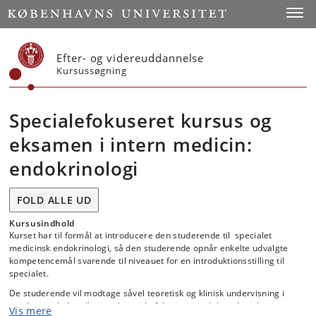
Start
Toggl
Efter- og videreuddannelse
Kursussøgning
Specialefokuseret kursus og
eksamen i intern medicin:
endokrinologi
FOLD ALLE UD
Kursusindhold
Kurset har til formål at introducere den studerende til specialet
medicinsk endokrinologi, så den studerende opnår enkelte udvalgte
kompetencemål svarende til niveauet for en introduktionsstilling til
specialet.
De studerende vil modtage såvel teoretisk og klinisk undervisning i
ætiologien, behandling og kontrol af de store endokrinologiske
Vis mere