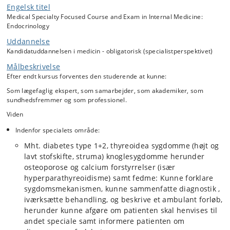
sygdomme Diabetes type 1+2, thyreoidea sygdomme,
Engelsk titel
knoglesygdomme herunder osteoporose og calcium forstyrrelser
Medical Specialty Focused Course and Exam in Internal Medicine:
(især hyperparathyreoidisme) samt fedme. Mere overfladisk vil
Endocrinology
gonadesygdomme, gynækomasti, PCOS , binyresygdomme og
hypofysesygdomme blive berørt.
Uddannelse
Kandidatuddannelsen i medicin - obligatorisk (specialistperspektivet)
De studerende deltager i de endokrinologiske ambulatorier, hvor de
skal håndtere ny-henviste patienter inkl. planlægning for udredning og
Målbeskrivelse
behandling. Der vil også indgå planlagt stuegang på medicinsk
Efter endt kursus forventes den studerende at kunne:
patienter med fokus på endokrinologiske aspekter.
Som lægefaglig ekspert, som samarbejder, som akademiker, som
De studerende vil lære at fortolke undersøgelser for knoglemineral
sundhedsfremmer og som professionel.
indhold (BMD), se/evt. foretage ultralyd af thyreoidea samt
fortolke/evt. se andre relevante klinisk fysiologiske undersøgelser.
Viden
De studerende sidder med ved diætsamtaler af diabetikere, lærer af
Indenfor specialets område:
at måle blodsukker, at instruere patienter i injektionsbehandling bl.a.
Mht. diabetes type 1+2, thyreoidea sygdomme (højt og
med insulin samt at regulere på insulindoser.
lavt stofskifte, struma) knoglesygdomme herunder
De studerende vil have mulighed for at deltage i specialambulatorier
osteoporose og calcium forstyrrelser (især
som stofskifteøjenambulatorium samt deltage i kliniske konferencer
hyperparathyreoidisme) samt fedme: Kunne forklare
både lokalt og tværfagligt (f.eks. thyreoidea kirurgikonferencer).
sygdomsmekanismen, kunne sammenfatte diagnostik ,
De studerende skal fremlægge endokrinologiske cases ved
iværksætte behandling, og beskrive et ambulant forløb,
konference på lige fod med afdeligens yngre læger.
herunder kunne afgøre om patienten skal henvises til
andet speciale samt informere patienten om