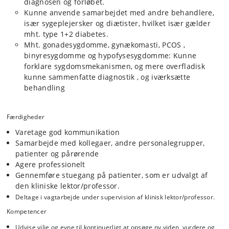
diagnosen og forløbet.
Kunne anvende samarbejdet med andre behandlere,
især sygeplejersker og diætister, hvilket især gælder
mht. type 1+2 diabetes.
Mht. gonadesygdomme, gynækomasti, PCOS ,
binyresygdomme og hypofysesygdomme: Kunne
forklare sygdomsmekanismen, og mere overfladisk
kunne sammenfatte diagnostik , og iværksætte
behandling
Færdigheder
Varetage god kommunikation
Samarbejde med kollegaer, andre personalegrupper,
patienter og pårørende
Agere professionelt
Gennemføre stuegang på patienter, som er udvalgt af
den kliniske lektor/professor.
Deltage i vagtarbejde under supervision af klinisk lektor/professor.
Kompetencer
Udvise vilje og evne til kontinuerligt at opsøge ny viden, vurdere og