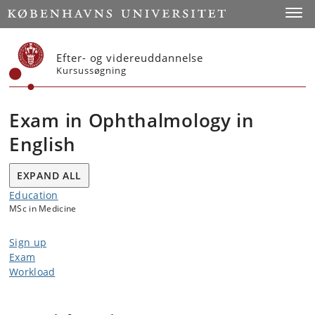
Start
Toggl
Efter- og videreuddannelse
Kursussøgning
Exam in Ophthalmology in
English
EXPAND ALL
Education
MSc in Medicine
Sign up
Exam
Workload