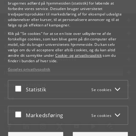
lifelonglearning
@
adm
.
ku
.
dk
brugernes adfærd på hjemmesiden (statistik) for løbende at
forbedre vores service. Desuden bruger universitetet
tredjepartsprodukter til markedsføring af for eksempel udvalgte
KØBENHAVNS UNIVERSITET
uddannelser eller kurser, til at personalisere annoncer og til at
følge op på effekten af kampagner.
KONTAKT
Klik på "Se cookies" for at se en liste over udbyderne af de
forskellige cookies, som kan blive gemt på din computer eller
mobil, når du bruger universitetets hjemmeside. Du kan selv
SERVICES
vælge om du vil acceptere eller afslå cookies, og du kan altid
ændre dit samtykke under
Cookie- og privatlivspolitik
som du
FOR STUDERENDE OG ANSATTE
finder i bunden af hver side.
Googles privatlivspolitik
JOB OG KARRIERE
NØDSITUATIONER
Acceptér eller afslå
Statistik
Se cookies
WEB
MØD KU PÅ
Acceptér eller afslå
Markedsføring
Se cookies