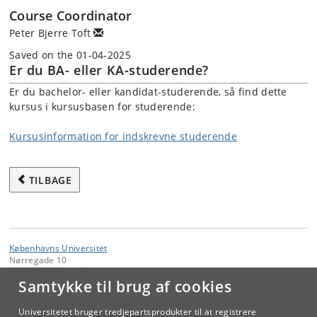
Course Coordinator
Peter Bjerre Toft
Saved on the 01-04-2025
Er du BA- eller KA-studerende?
Er du bachelor- eller kandidat-studerende, så find dette
kursus i kursusbasen for studerende:
Kursusinformation for indskrevne studerende
TILBAGE
Københavns Universitet
Nørregade 10
1165 København K
Samtykke til brug af cookies
Kontakt:
Videreuddannelse og Livslang Læring
Universitetet bruger tredjepartsprodukter til at registrere