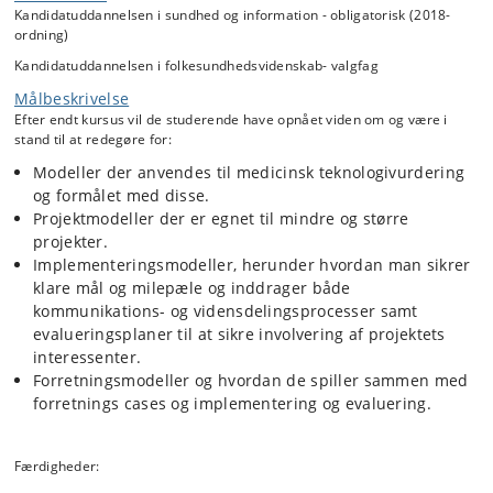
skal forankres og bør tage udgangspunkt i identificerede
Kandidatuddannelsen i sundhed og information - obligatorisk (2018-
problemstillinger, samt hvordan man skal sikre en sammenhæng
ordning)
mellem problemer, processer og planlagte evalueringer og inddrage
Kandidatuddannelsen i folkesundhedsvidenskab- valgfag
agile metoder. Det vil også blive diskuteret, hvordan de valgte
modeller kan anvendes i forhold til det niveau man vil lave sin
Målbeskrivelse
udvikling og implementering på. Undervejs vil fx det Agile manifest,
Efter endt kursus vil de studerende have opnået viden om og være i
Scrum, Prince-2, MAST, mini-MTV og the West Midland Toolkit blive
stand til at redegøre for:
diskuteret. Begreber som forretningscase og forretningsmodel og
deres betydning for både beslutninger omkring implementering og
Modeller der anvendes til medicinsk teknologivurdering
evaluering vil blive belyst.
og formålet med disse.
Danske og internationale cases vil bliv brugt til at illustrere hvordan
Projektmodeller der er egnet til mindre og større
modellerne kan bruges i praksis.
projekter.
Implementeringsmodeller, herunder hvordan man sikrer
klare mål og milepæle og inddrager både
kommunikations- og vidensdelingsprocesser samt
evalueringsplaner til at sikre involvering af projektets
interessenter.
Forretningsmodeller og hvordan de spiller sammen med
forretnings cases og implementering og evaluering.
Færdigheder: