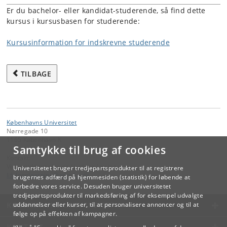
Er du bachelor- eller kandidat-studerende, så find dette
kursus i kursusbasen for studerende:
Kursusinformation for indskrevne studerende
TILBAGE
Københavns Universitet
Nørregade 10
1165 København K
Samtykke til brug af cookies
Kontakt:
Videreuddannelse og Livslang Læring
Universitetet bruger tredjepartsprodukter til at registrere
lifelonglearning
@
adm
.
ku
.
dk
brugernes adfærd på hjemmesiden (statistik) for løbende at
forbedre vores service. Desuden bruger universitetet
tredjepartsprodukter til markedsføring af for eksempel udvalgte
KØBENHAVNS UNIVERSITET
uddannelser eller kurser, til at personalisere annoncer og til at
følge op på effekten af kampagner.
KONTAKT