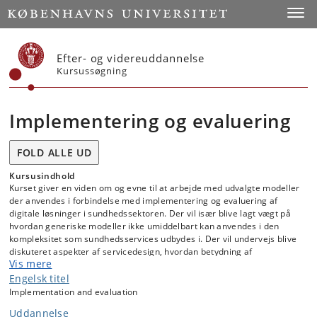
Start
Toggl
Efter- og videreuddannelse
Kursussøgning
Implementering og evaluering
FOLD ALLE UD
Kursusindhold
Kurset giver en viden om og evne til at arbejde med udvalgte modeller
der anvendes i forbindelse med implementering og evaluering af
digitale løsninger i sundhedssektoren. Der vil især blive lagt vægt på
hvordan generiske modeller ikke umiddelbart kan anvendes i den
kompleksitet som sundhedsservices udbydes i. Der vil undervejs blive
diskuteret aspekter af servicedesign, hvordan betydning af
Vis mere
arbejdsgange og patientovergange henover sektorerne har betydning
for etablering og evaluering af både projekter og indlejring af ny
Engelsk titel
praksis.
Implementation and evaluation
De studerende vil blive introduceret til, hvordan en innovationsproces
Uddannelse