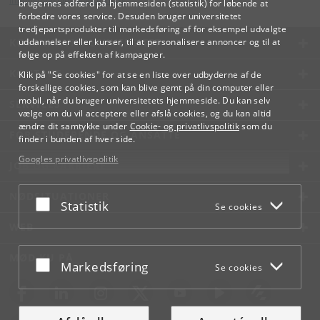
lifelonglearning
@
adm
.
ku
.
dk
brugernes adfærd på hjemmesiden (statistik) for løbende at
forbedre vores service. Desuden bruger universitetet
tredjepartsprodukter til markedsføring af for eksempel udvalgte
KØBENHAVNS UNIVERSITET
uddannelser eller kurser, til at personalisere annoncer og til at
følge op på effekten af kampagner.
KONTAKT
Klik på "Se cookies" for at se en liste over udbyderne af de
forskellige cookies, som kan blive gemt på din computer eller
mobil, når du bruger universitetets hjemmeside. Du kan selv
SERVICES
vælge om du vil acceptere eller afslå cookies, og du kan altid
ændre dit samtykke under
Cookie- og privatlivspolitik
som du
FOR STUDERENDE OG ANSATTE
finder i bunden af hver side.
Googles privatlivspolitik
JOB OG KARRIERE
NØDSITUATIONER
Acceptér eller afslå
Statistik
Se cookies
WEB
MØD KU PÅ
Acceptér eller afslå
Markedsføring
Se cookies