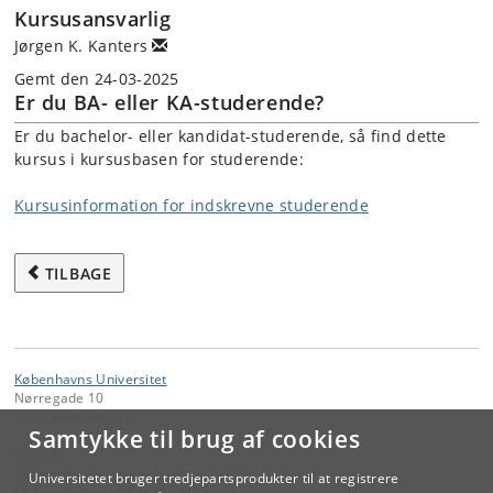
Kursusansvarlig
Jørgen K. Kanters
Gemt den 24-03-2025
Er du BA- eller KA-studerende?
Er du bachelor- eller kandidat-studerende, så find dette
kursus i kursusbasen for studerende:
Kursusinformation for indskrevne studerende
TILBAGE
Københavns Universitet
Nørregade 10
1165 København K
Samtykke til brug af cookies
Kontakt:
Videreuddannelse og Livslang Læring
Universitetet bruger tredjepartsprodukter til at registrere