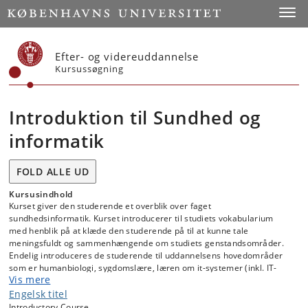
Start
Toggl
Efter- og videreuddannelse
Kursussøgning
Introduktion til Sundhed og
informatik
FOLD ALLE UD
Kursusindhold
Kurset giver den studerende et overblik over faget
sundhedsinformatik. Kurset introducerer til studiets vokabularium
med henblik på at klæde den studerende på til at kunne tale
meningsfuldt og sammenhængende om studiets genstandsområder.
Endelig introduceres de studerende til uddannelsens hovedområder
som er humanbiologi, sygdomslære, læren om it-systemer (inkl. IT-
Vis mere
sikkerhed, IT-innovation og IT-relateret etik), registre og databaser,
systembiologi, modellering og statistik.
Engelsk titel
Introductory Course