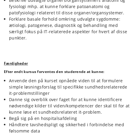
Beskrive udvalgte organers/organsystemers anatomi og
fysiologi mhp. at kunne forklare patoanatomi og
patofysiologi relateret til disse organer/organsystemer.
Forklare basale forhold omkring udvalgte sygdomme:
ætiologi, patogenese, diagnostik og behandling med
særligt fokus på IT-relaterede aspekter for hvert af disse
punkter.
Færdigheder
Efter endt kursus forventes den studerende at kunne:
Anvende den på kurset opnåede viden til at formulere
simple løsningsforslag til specifikke sundhedsrelaterede
it-problemstillinger
Danne sig overblik over faget for at kunne identificere
nødvendige kilder til viden/kompetencer der skal til for at
kunne løse et sundhedsrelateret it-problem.
Begå sig på en hospitalsafdeling
Håndtere tavshedspligt og sikkerhed i forbindelse med
følsomme data