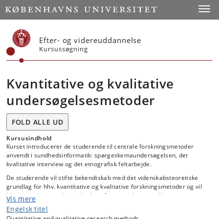
Start
Toggl
Efter- og videreuddannelse
Kursussøgning
Kvantitative og kvalitative
undersøgelsesmetoder
FOLD ALLE UD
Kursusindhold
Kurset introducerer de studerende til centrale forskningsmetoder
anvendt i sundhedsinformatik: spørgeskemaundersøgelsen, det
kvalitative interview og det etnografisk feltarbejde.
De studerende vil stifte bekendtskab med det videnskabsteoretiske
grundlag for hhv. kvantitative og kvalitative forskningsmetoder og vil
blive introduceret til vigtigheden af sammenhæng mellem
Vis mere
erkendelsesinteresse, undersøgelsesspørgsmål, metodevalg og
Engelsk titel
analyse. Der vil være særligt fokus på de specifikke metoders
Quantitative and qualitative research methods