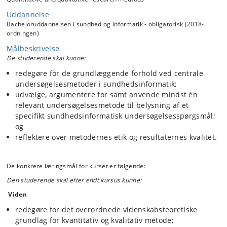
kendetegn, anvendelsesområder, kvalitetssikring samt
forskningsetik. Datahåndtering, værktøjer til dataindsamling og -
Uddannelse
analyse samt egen professionelle rolle i det digitale samfund vil
Bacheloruddannelsen i sundhed og informatik - obligatorisk (2018-
desuden blive berørt.
ordningen)
De studerende skal arbejde selvstændigt med anvendelsen af mindst
Målbeskrivelse
én undersøgelsesmetode til belysning af en sundhedsinformatisk
De studerende skal kunne:
relevant problemstilling.
redegøre for de grundlæggende forhold ved centrale
undersøgelsesmetoder i sundhedsinformatik;
udvælge, argumentere for samt anvende mindst én
relevant undersøgelsesmetode til belysning af et
specifikt sundhedsinformatisk undersøgelsesspørgsmål;
og
reflektere over metodernes etik og resultaternes kvalitet.
De konkrete læringsmål for kurset er følgende:
Den studerende skal efter endt kursus kunne:
Viden
redegøre for det overordnede videnskabsteoretiske
grundlag for kvantitativ og kvalitativ metode;