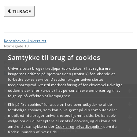
TILBAGE
Københavns Universitet
Nørregade 10
1165 København K
Samtykke til brug af cookies
Kontakt:
Videreuddannelse og Livslang Læring
Universitetet bruger tredjepartsprodukter til at registrere
lifelonglearning
@
adm
.
ku
.
dk
brugernes adfærd på hjemmesiden (statistik) for løbende at
forbedre vores service. Desuden bruger universitetet
tredjepartsprodukter til markedsføring af for eksempel udvalgte
KØBENHAVNS UNIVERSITET
uddannelser eller kurser, til at personalisere annoncer og til at
følge op på effekten af kampagner.
KONTAKT
Klik på "Se cookies" for at se en liste over udbyderne af de
forskellige cookies, som kan blive gemt på din computer eller
mobil, når du bruger universitetets hjemmeside. Du kan selv
SERVICES
vælge om du vil acceptere eller afslå cookies, og du kan altid
ændre dit samtykke under
Cookie- og privatlivspolitik
som du
FOR STUDERENDE OG ANSATTE
finder i bunden af hver side.