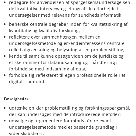
redegøre for anvendelsen af spørgeskemaundersøgelsen,
det kvalitative interview og etnografisk feltarbejde i
undersøgelser med relevans for sundhedsinformatik;
beherske centrale begreber inden for kvalitetssikring af
kvantitativ og kvalitativ forskning;
reflektere over sammenhængen mellem en
undersøgelsesmetode og erkendeinteressens centrale
rolle i afgrænsning og belysning af en problemstilling;
kende til samt kunne opsøge viden om de juridiske og
etiske rammer for dataindsamling og –håndtering i
forbindelse med indsamling af data;
forholde sig reflekteret til egen professionelle rolle i et
digitalt samfund.
Færdigheder
udtænke en klar problemstilling og forskningsspørgsmål,
der kan undersøges med de introducerede metoder;
udvælge og argumentere for mindst én relevant
undersøgelsesmetode med et passende grundlag i
videnskabsteori;