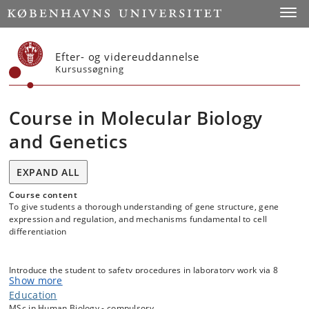
Start
Toggl
Efter- og videreuddannelse
Kursussøgning
Course in Molecular Biology
and Genetics
EXPAND ALL
Course content
To give students a thorough understanding of gene structure, gene
expression and regulation, and mechanisms fundamental to cell
differentiation
Introduce the student to safety procedures in laboratory work via 8
Show more
on-line safety courses.
Education
MSc in Human Biology - compulsory