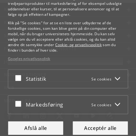
tredjepartsprodukter til markedsføring af for eksempel udvalgte
KØBENHAVNS UNIVERSITET
uddannelser eller kurser, til at personalisere annoncer og til at
følge op på effekten af kampagner.
KONTAKT
Klik på "Se cookies" for at se en liste over udbyderne af de
forskellige cookies, som kan blive gemt på din computer eller
mobil, når du bruger universitetets hjemmeside. Du kan selv
SERVICES
vælge om du vil acceptere eller afslå cookies, og du kan altid
ændre dit samtykke under
Cookie- og privatlivspolitik
som du
FOR STUDERENDE OG ANSATTE
finder i bunden af hver side.
Googles privatlivspolitik
JOB OG KARRIERE
NØDSITUATIONER
Acceptér eller afslå
Statistik
Se cookies
WEB
MØD KU PÅ
Acceptér eller afslå
Markedsføring
Se cookies
Afslå alle
Acceptér alle