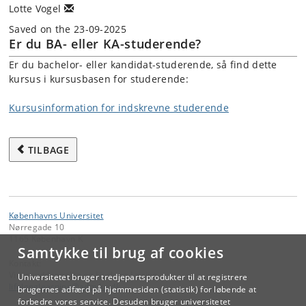
Lotte Vogel
Saved on the 23-09-2025
Er du BA- eller KA-studerende?
Er du bachelor- eller kandidat-studerende, så find dette
kursus i kursusbasen for studerende:
Kursusinformation for indskrevne studerende
TILBAGE
Københavns Universitet
Nørregade 10
1165 København K
Samtykke til brug af cookies
Kontakt:
Videreuddannelse og Livslang Læring
Universitetet bruger tredjepartsprodukter til at registrere
lifelonglearning
@
adm
.
ku
.
dk
brugernes adfærd på hjemmesiden (statistik) for løbende at
forbedre vores service. Desuden bruger universitetet