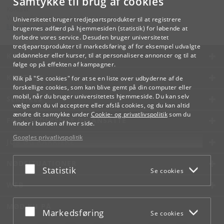
Samtykke til brug af cookies
Kontakt:
Videreuddannelse og Livslang Læring
Universitetet bruger tredjepartsprodukter til at registrere
lifelonglearning
@
adm
.
ku
.
dk
brugernes adfærd på hjemmesiden (statistik) for løbende at
forbedre vores service. Desuden bruger universitetet
tredjepartsprodukter til markedsføring af for eksempel udvalgte
KØBENHAVNS UNIVERSITET
uddannelser eller kurser, til at personalisere annoncer og til at
følge op på effekten af kampagner.
KONTAKT
Klik på "Se cookies" for at se en liste over udbyderne af de
forskellige cookies, som kan blive gemt på din computer eller
mobil, når du bruger universitetets hjemmeside. Du kan selv
SERVICES
vælge om du vil acceptere eller afslå cookies, og du kan altid
ændre dit samtykke under
Cookie- og privatlivspolitik
som du
FOR STUDERENDE OG ANSATTE
finder i bunden af hver side.
Googles privatlivspolitik
JOB OG KARRIERE
NØDSITUATIONER
Acceptér eller afslå
Statistik
Se cookies
WEB
MØD KU PÅ
Acceptér eller afslå
Markedsføring
Se cookies