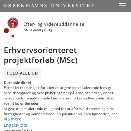
Start
Toggl
Efter- og videreuddannelse
Kursussøgning
Erhvervsorienteret
projektforløb (MSc)
FOLD ALLE UD
Kursusindhold
Formålet med projektforløbet er at give den studerende indsigt i
arbejdsopgaver og arbejdsbetingelser på arbejdspladser, der er
relevante for nyuddannede kandidater i folkesundhedsvidenskab.
Formålet er desuden
at give den studerende mulighed for at afprøve sin viden og sine
færdigheder og kompetencer i en jobsituation, som ligner den, der
Vis mere
tilbydes nyuddannede kandidater i folkesundhedsvidenskab.
Engelsk titel
Internship (MSc)