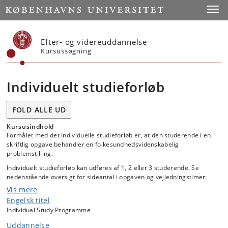
Start
Toggl
Efter- og videreuddannelse
Kursussøgning
Individuelt studieforløb
FOLD ALLE UD
Kursusindhold
Formålet med det individuelle studieforløb er, at den studerende i en
skriftlig opgave behandler en folkesundhedsvidenskabelig
problemstilling.
Individuelt studieforløb kan udføres af 1, 2 eller 3 studerende. Se
nedenstående oversigt for sideantal i opgaven og vejledningstimer:
Vis mere
Antal
Maksimalt omfang
Vejledningsnorm 
Antal ECTS
Engelsk titel
studerende
af normalsider
timer i alt
Individual Study Programme
1
20
40
10
Uddannelse