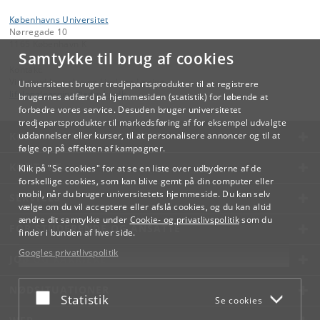
Københavns Universitet
Nørregade 10
1165 København K
Samtykke til brug af cookies
Kontakt:
Videreuddannelse og Livslang Læring
Universitetet bruger tredjepartsprodukter til at registrere
lifelonglearning
@
adm
.
ku
.
dk
brugernes adfærd på hjemmesiden (statistik) for løbende at
forbedre vores service. Desuden bruger universitetet
tredjepartsprodukter til markedsføring af for eksempel udvalgte
KØBENHAVNS UNIVERSITET
uddannelser eller kurser, til at personalisere annoncer og til at
følge op på effekten af kampagner.
KONTAKT
Klik på "Se cookies" for at se en liste over udbyderne af de
forskellige cookies, som kan blive gemt på din computer eller
mobil, når du bruger universitetets hjemmeside. Du kan selv
SERVICES
vælge om du vil acceptere eller afslå cookies, og du kan altid
ændre dit samtykke under
Cookie- og privatlivspolitik
som du
FOR STUDERENDE OG ANSATTE
finder i bunden af hver side.
Googles privatlivspolitik
JOB OG KARRIERE
NØDSITUATIONER
Acceptér eller afslå
Statistik
Se cookies