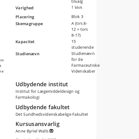
tilvalg
1 blok
Varighed
Blok 3
Placering
A (tirs 8-
Skemagruppe
12 + tors
8-17)
15
Kapacitet
studerende
af
Studienævn
Studienævn
for de
eam
 med
Farmaceutiske
t
Videnskaber
re
Udbydende institut
Institut for Lægemiddeldesign og
Farmakologi
Udbydende fakultet
ng,
Det Sundhedsvidenskabelige Fakultet
Kursusansvarlig
Anne Byriel Walls