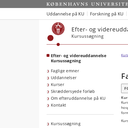
Start
Uddannelse på KU
Forskning på KU
Efter- og videreud
Kursussøgning
Efter- og videreuddannelse
Kurs
Kursussøgning
Faglige emner
F
Uddannelser
Kurser
F
Skræddersyede forløb
Kur
Om efteruddannelse på KU
Kurs
Kontakt
hosp
form
Kurs
Kursussøgning