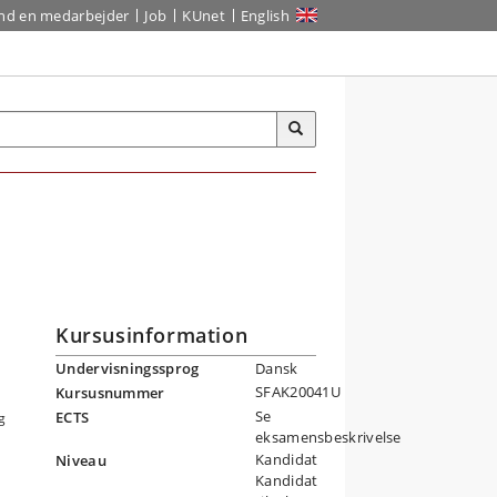
ind en medarbejder
Job
KUnet
English
Kursusinformation
Undervisningssprog
Dansk
SFAK20041U
Kursusnummer
Se
ECTS
g
eksamensbeskrivelse
Kandidat
Niveau
Kandidat