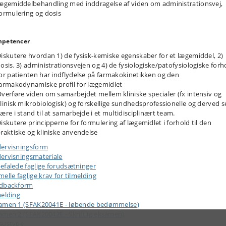
ægemiddelbehandling med inddragelse af viden om administrationsvej,
vilke informationer finder man i en patient journal og hvordan kan de
ormulering og dosis
anvendes?
fdelingsspecifik klinisk farmaci – farmaceutens rolle i et multidisciplinær
eam af sundhedsprofessionelle
petencer
iskutere hvordan 1) de fysisk-kemiske egenskaber for et lægemiddel, 2)
osis, 3) administrationsvejen og 4) de fysiologiske/​patofysiologiske forh
ktisk lægemiddelhåndtering – 1 dag med praktisk lægemiddelhåndteri
or patienten har indflydelse på farmakokinetikken og den
n praktiske del vil der være fokus på praktisk medicinhåndtering herunder:
armakodynamiske profil for lægemidlet
verføre viden om samarbejdet mellem kliniske specialer (fx intensiv og
roceduren for ordination, dispensering og administration af lægemidler
linisk mikrobiologisk) og forskellige sundhedsprofessionelle og derved s
ære i stand til at samarbejde i et multidisciplinært team.
iskutere principperne for formulering af lægemidlet i forhold til den
raktiske og kliniske anvendelse
jektarbejde i grupper (problem baseret læring)
ervisningsform
tuderende vil individuelt og i grupper arbejde med prædefinerede cases. I
ervisningsmateriale
 arbejdet vil den studerende udarbejde forslag til forbedringer af
efalede faglige forudsætninger
ndlingen samt en diskussion af den kliniske relevans af de foreslåede
elle faglige krav for tilmelding
edringer. Formålet med case-arbejdet er at give de studerende en indsigt i 
dbackform
plekse interaktioner der er mellem lægemiddelstoffets egenskaber,
melding
ulering, administrationsvej, effekt/bivirkninger, patientens forhold og
amen 1 (SFAK20041E - løbende bedømmelse)
pliance.
amen 2 (SFAK20042E - Skriftlig eksamen)
sustype