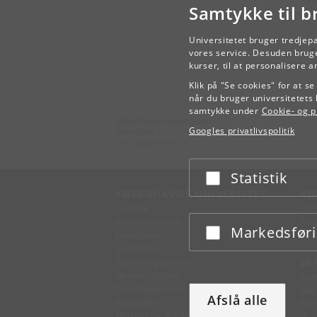
Samtykke til b
Arb
Universitetet bruger tredjep
vores service. Desuden bruge
kurser, til at personalisere 
Klik på "Se cookies" for at s
når du bruger universitetets 
samtykke under
Cookie- og pr
Københavns Universitet
Googles privatlivspolitik
Nørregade 10
1165 København K
Statistik
Acceptér eller afslå
KØBENHAVNS UNIVERSITET
KO
Ledelse
Fin
Administration
Fin
Markedsfør
Acceptér eller afslå
Fakulteter
Kon
Institutter
Forskningscentre
SE
Dyrehospitaler
Pre
Tandlægeskolen
Des
Afslå alle
Biblioteker
Mer
Museer og attraktioner