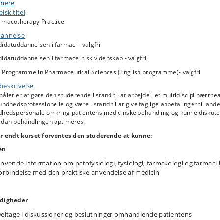
elæsninger
 mere
lsk titel
roduktionsforelæsning der dækker information om kurset, praktisk
rmacotherapy Practice
icinhåndtering og projektarbejdet.
annelse
obbelt forelæsninger, indenfor følgende emner (alle undervist ud fra et
idatuddannelsen i farmaci - valgfri
tisk perspektiv):
idatuddannelsen i farmaceutisk videnskab - valgfri
ndflydelse af fysisk-kemiske egenskaber af et lægemiddelstof på
armakokinetikken
 Programme in Pharmaceutical Sciences (English programme)- valgfri
ndflydelse af formulering og administrationsvej på compliance og effekt 
beskrivelse
ægemidlet
ålet er at gøre den studerende i stand til at arbejde i et multidisciplinært t
vervejelser i formuleringen af et lægemiddel fra molekyle til produkt –
undhedsprofessionelle og være i stand til at give faglige anbefalinger til ande
okus på patientens behov
dhedspersonale omkring patientens medicinske behandling og kunne diskute
nvendelse af forskellige lægemiddelformuleringer til oral administration
rdan behandlingen optimeres.
ed normal gastro-intestinal fysiologi
dfordringer ved valg af formulering og dosis af lægemidler til børn eller
er endt kurset forventes den studerende at kunne:
dsatte patientgrupper
en
ntravenøs kompatibilitet ved intensiv behandling og i det perioperative
orløb
nvende information om patofysiologi, fysiologi, farmakologi og farmaci i
raktiske udfordringer med dispensering og administration (tabletknusni
orbindelse med den praktiske anvendelse af medicin
pløsning af pulver til injektion osv.)
armakologiske og sikkerhedsmæssige udfordringer ved generisk
digheder
ubstitution
dfordringer ved høj-risiko lægemidler
eltage i diskussioner og beslutninger omhandlende patientens
Medicinafstemning og -gennemgang