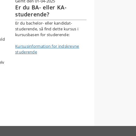
Gemt den 01-04-2025
Er du BA- eller KA-
studerende?
t
Er du bachelor- eller kandidat-
studerende, så find dette kursus i
kursusbasen for studerende:
old
ng
Kursusinformation for indskrevne
studerende
elv
de