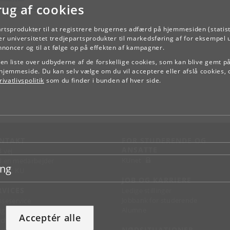
rug af cookies
ejdsbelastning
artsprodukter til at registrere brugernes adfærd på hjemmesiden (statist
TILBAGE
r universitetet tredjepartsprodukter til markedsføring af for eksempel 
annoncer og til at følge op på effekten af kampagner.
e en liste over udbyderne af de forskellige cookies, som kan blive gemt p
hjemmeside. Du kan selv vælge om du vil acceptere eller afslå cookies, 
ivatlivspolitik
som du finder i bunden af hver side.
NTAKT
FOR STUDERENDE OG
ANSATTE
d vej
KUnet
d en medarbejder
ing
takt KU
JOB OG KARRIERE
RVICES
Ledige stillinger
Jobbank for studerende
sseservice
Alumne
ignguide
Acceptér alle
chandise
NØDSITUATIONER