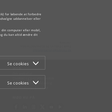
ik) for løbende at forbedre
udvalgte uddannelser eller
å din computer eller mobil,
og du kan altid ændre dit
Kontakt:
Videreuddannelse og Livslang Læring
lifelonglearning
@
adm
.
ku
.
dk
Se cookies
WEB
Om websitet
Cookies og privatlivspolitik
Se cookies
Tilgængelighedserklæring
Informationssikkerhed
MØD KU PÅ