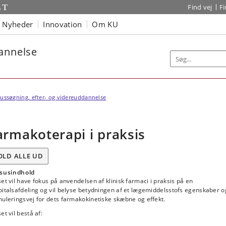
Find vej
F
Nyheder
Innovation
Om KU
dannelse
ussøgning, efter- og videreuddannelse
armakoterapi i praksis
OLD ALLE UD
susindhold
et vil have fokus på anvendelsen af klinisk farmaci i praksis på en
italsafdeling og vil belyse betydningen af et lægemiddelsstofs egenskaber o
uleringsvej for dets farmakokinetiske skæbne og effekt.
et vil bestå af: